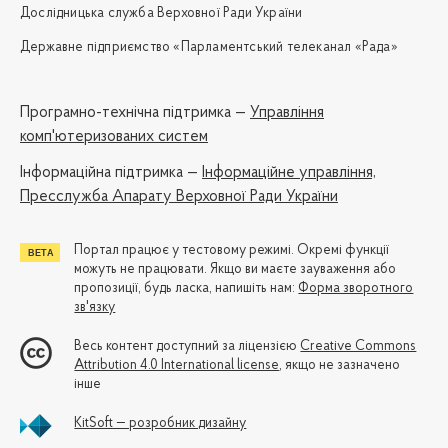
Дослідницька служба Верховної Ради України
Державне підприємство «Парламентський телеканал «Рада»
Програмно-технічна підтримка —
Управління
комп'ютеризованих систем
Iнформаційна підтримка —
Інформаційне управління,
Пресслужба Апарату Верховної Ради України
Портал працює у тестовому режимі. Окремі функції
можуть не працювати. Якщо ви маєте зауваження або
пропозиції, будь ласка, напишіть нам:
Форма зворотного
зв'язку
Весь контент доступний за ліцензією
Creative Commons
Attribution 4.0 International license
, якщо не зазначено
інше
KitSoft — розробник дизайну