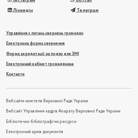
Інстаграм
Вотсап
Лінкедін
Телеграм
Управління з питань звернень громадян
Електронна форма звернення
Форма акредитації на подію для ЗМІ
Електронний кабінет громадянина
Контакти
Вебсайти комітетів Верховної Ради України
Вебсайт Управління кадрів Апарату Верховної Ради України
Бібліотечно-бібліографічні ресурси
Електронний архів документів