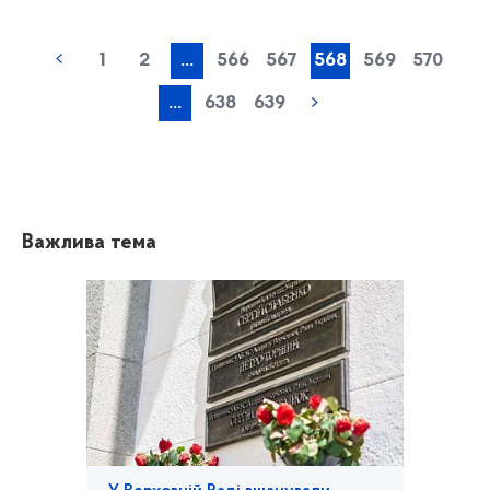
1
2
...
566
567
568
569
570
...
638
639
Важлива тема