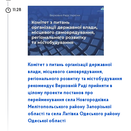
11:28
Комітет з питань організації державної
влади, місцевого самоврядування,
регіонального розвитку та містобудування
рекомендує Верховній Раді прийняти в
цілому проекти постанов про
перейменування села Новгородківка
Мелітопольського району Запорізької
області та села Латівка Одеського району
Одеської області