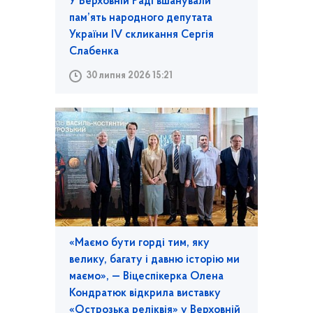
У Верховній Раді вшанували
пам’ять народного депутата
України IV скликання Сергія
Слабенка
30 липня 2026 15:21
«Маємо бути горді тим, яку
велику, багату і давню історію ми
маємо», — Віцеспікерка Олена
Кондратюк відкрила виставку
«Острозька реліквія» у Верховній