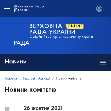
Верховна Рада
України
ВЕРХОВНА
ONLINE
РАДА УКРАЇНИ
Офіційний вебпортал парламенту України
РАДА
Новини
Головна
Текстові публікації
Новини комітетів
Новини комітетів
26 жовтня 2021