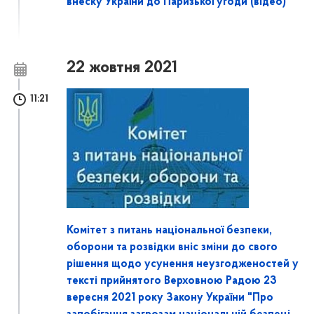
внеску України до Паризької угоди (відео)
22 жовтня 2021
11:21
Комітет з питань національної безпеки,
оборони та розвідки вніс зміни до свого
рішення щодо усунення неузгодженостей у
тексті прийнятого Верховною Радою 23
вересня 2021 року Закону України "Про