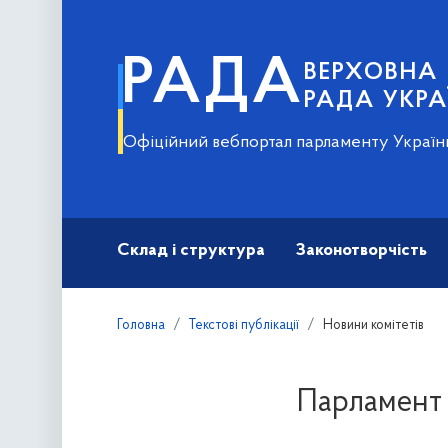
РАДА
ВЕРХОВНА
РАДА УКРА
Офіційний вебпортал парламенту Україн
Склад і структура
Законотворчість
Головна
Текстові публікації
Новини комітетів
Парламент 