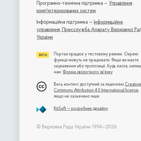
Програмно-технічна підтримка —
Управління
комп'ютеризованих систем
Iнформаційна підтримка —
Інформаційне
управління,
Пресслужба Апарату Верховної Ра
України
Портал працює у тестовому режимі. Окремі
функції можуть не працювати. Якщо ви маєте
зауваження або пропозиції, будь ласка, напиш
нам:
Форма зворотного зв'язку
Весь контент доступний за ліцензією
Creativ
Commons Attribution 4.0 International license
,
якщо не зазначено інше
KitSoft — розробник дизайну
© Верховна Рада України 1994—2026