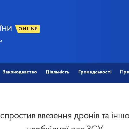
ЇНИ
ONLINE
и
Законодавство
Діяльність
Громадськості
Пре
спростив ввезення дронів та іншої