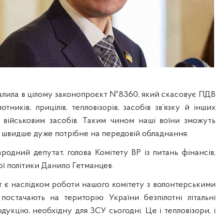
алила в цілому законопроєкт №8360, який скасовує ПДВ
отників, прицілів, тепловізорів, засобів зв’язку й інших
військовим засобів. Таким чином наші воїни зможуть
 швидше дуже потрібне на передовій обладнання.
родний депутат, голова Комітету ВР із питань фінансів,
ої політики Данило Гетманцев.
 є наслідком роботи нашого комітету з волонтерськими
 постачають на територію України безпілотні літальні
дукцію, необхідну для ЗСУ сьогодні. Це і тепловізори, і