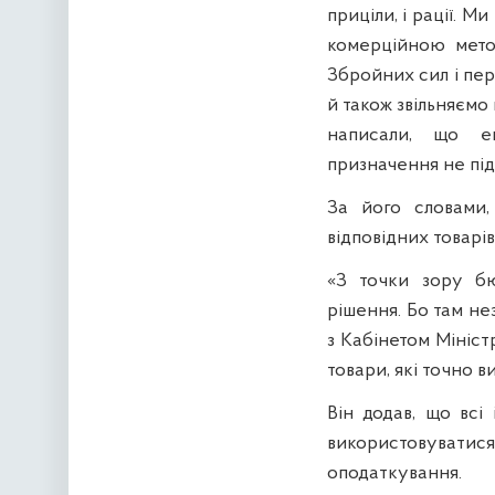
приціли, і рації. М
комерційною мето
Збройних сил і пер
й також звільняємо
написали, що ек
призначення не під
За його словами,
відповідних товарів
«З точки зору б
рішення. Бо там не
з Кабінетом Мініст
товари, які точно в
Він додав, що всі
використовуватис
оподаткування.