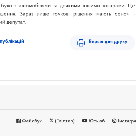
 було з автомобілями та деякими іншими товарами. Це
ішення. Зараз лише точкові рішення мають сенс», -
ий депутат.
публікацій
Версія для друку
Фейсбук
(Твіттер)
Ютьюб
Інстагр