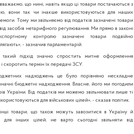
и вважаємо, що нині, навіть якщо ці товари постачаються з
ю, вони так чи інакше використовуються для наших
емоги. Тому ми звільняємо від податків зазначені товари
 від засобів нетарифного регулювання. Ми прямо в законі
спортному контролю зазначені товари подвійно
лягають», - зазначив парламентарій.
 такий підхід значно спростить митне оформлення
 і скоротить термін їх передачі ЗСУ.
юджетних надходжень це було порівняно нескладне
значні бюджетні надходження. Власне, його ми погодили
рів України. Від податків ми можемо звільнювати лише ті
икористовуються для військових цілей», - сказав політик.
 інші товари, що також можуть завозитися в Україну й
я для інших цілей, не варто сьогодні звільняти від