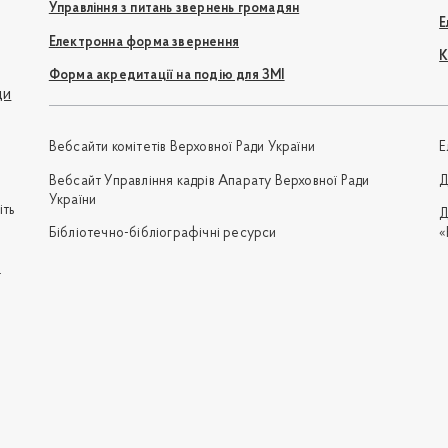
Управління з питань звернень громадян
Е
Електронна форма звернення
К
Форма акредитації на подію для ЗМІ
ди
Вебсайти комітетів Верховної Ради України
Е
Вебсайт Управління кадрів Апарату Верховної Ради
Д
України
іть
Д
Бібліотечно-бібліографічні ресурси
«
e