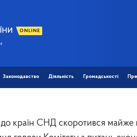
ЇНИ
ONLINE
и
Законодавство
Діяльність
Громадськості
Пре
 до країн СНД скоротився майже 