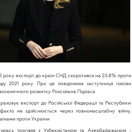
22 року експорт до країн СНД скоротився на 23,8% проти
оду 2021 року. Про це повідомила заступниця голови
економічного розвитку Роксолана Підласа.
раховує експорт до Російської Федерації та Республіки
-факто не здійснюється через повномасштабну війну,
аїнами проти України.
тилась торгівля з Узбекистаном та Азербайджаном -