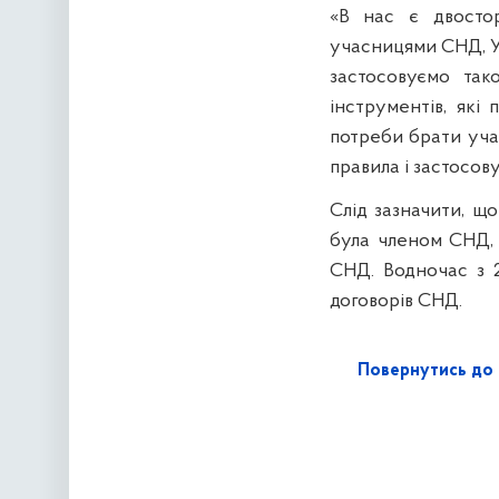
«В нас є двостор
учасницями СНД, Уг
застосовуємо так
інструментів, які
потреби брати учас
правила і застосову
Слід зазначити, щ
була членом СНД, 
СНД. Водночас з 2
договорів СНД.
Повернутись до 