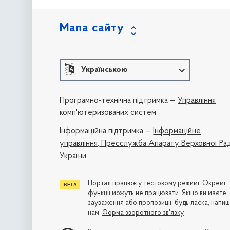
Мапа сайту
Українською
Програмно-технічна підтримка —
Управління
комп'ютеризованих систем
Iнформаційна підтримка —
Інформаційне
управління,
Пресслужба Апарату Верховної Ра
України
Портал працює у тестовому режимі. Окремі
функції можуть не працювати. Якщо ви маєте
зауваження або пропозиції, будь ласка, напиш
нам:
Форма зворотного зв'язку