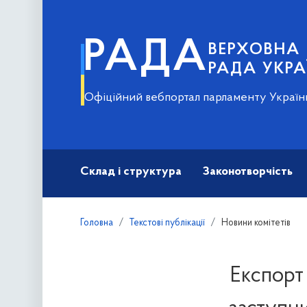
РАДА
ВЕРХОВНА
РАДА УКРА
Офіційний вебпортал парламенту Україн
Склад і структура
Законотворчість
Головна
Текстові публікації
Новини комітетів
Експорт