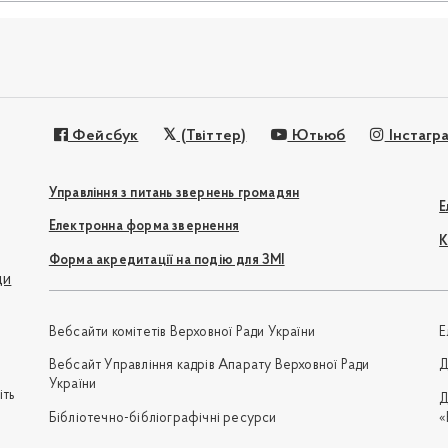
Фейсбук
(Твіттер)
Ютьюб
Інстагр
Управління з питань звернень громадян
Е
Електронна форма звернення
К
Форма акредитації на подію для ЗМІ
ди
Вебсайти комітетів Верховної Ради України
Е
Вебсайт Управління кадрів Апарату Верховної Ради
Д
України
іть
Д
Бібліотечно-бібліографічні ресурси
«