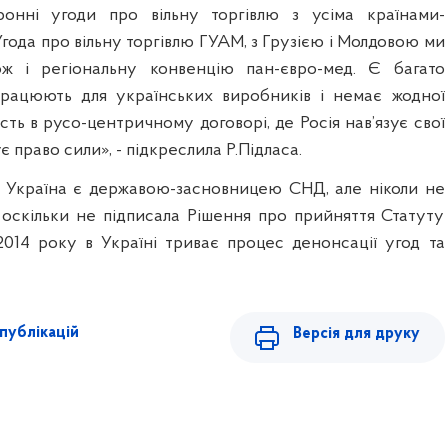
онні угоди про вільну торгівлю з усіма країнами-
ода про вільну торгівлю ГУАМ, з Грузією і Молдовою ми
ож і регіональну конвенцію пан-євро-мед. Є багато
 працюють для українських виробників і немає жодної
ть в русо-центричному договорі, де Росія нав’язує свої
є право сили», - підкреслила Р.Підласа.
о Україна є державою-засновницею СНД, але ніколи не
оскільки не підписала Рішення про прийняття Статуту
014 року в Україні триває процес денонсації угод та
публікацій
Версія для друку