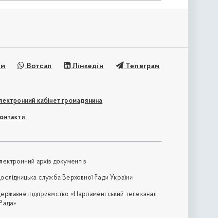
ам
Вотсап
Лінкедін
Телеграм
лектронний кабінет громадянина
онтакти
лектронний архів документів
ослідницька служба Верховної Ради України
ержавне підприємство «Парламентський телеканал
Рада»