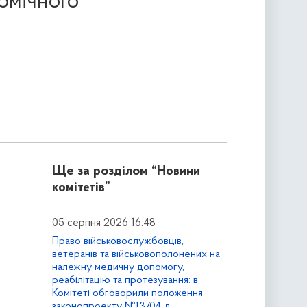
номічного
Ще за розділом
“Новини
комітетів”
05 серпня 2026 16:48
Право військовослужбовців,
ветеранів та військовополонених на
належну медичну допомогу,
реабілітацію та протезування: в
Комітеті обговорили положення
законопроекту №13704-д