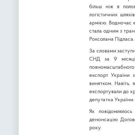
більш ніж в поло
логістичних шляхі
армією. Водночас е
стала одним з тран
Роксолана Підласа.
За словами заступн
СНД за 9 місяці
повномасштабног
експорт України з
винятком. Навіть,
експортували до кр
депутатка України.
Як повідомлялось
денонсацію Догово
року.