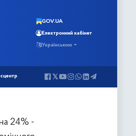
GOV.UA
Електронний кабінет
Українською
сцентр
на 24% -