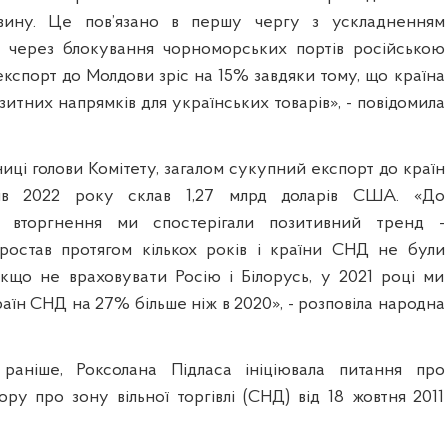
вину. Це пов’язано в першу чергу з ускладненням
в через блокування чорноморських портів російською
кспорт до Молдови зріс на 15% завдяки тому, що країна
зитних напрямків для українських товарів», - повідомила
иці голови Комітету, загалом сукупний експорт до країн
в 2022 року склав 1,27 млрд доларів США. «До
о вторгнення ми спостерігали позитивний тренд -
ростав протягом кількох років і країни СНД не були
 якщо не враховувати Росію і Білорусь, у 2021 році ми
аїн СНД на 27% більше ніж в 2020», - розповіла народна
 раніше, Роксолана Підласа ініціювала питання про
ру про зону вільної торгівлі (СНД) від 18 жовтня 2011