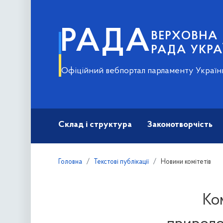
РАДА
ВЕРХОВНА
РАДА УКРА
Офіційний вебпортал парламенту Україн
Склад і структура
Законотворчість
Головна
Текстові публікації
Новини комітетів
Ком