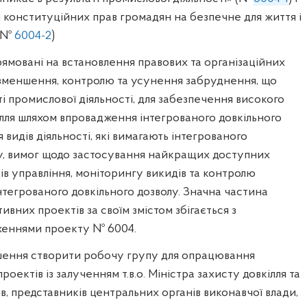
конституційних прав громадян на безпечне для життя і
 (№
6004-2
)
ямовані на встановлення правових та організаційних
 зменшення, контролю та усунення забруднення, що
ті промислової діяльності, для забезпечення високого
ілля шляхом впровадження інтегрованого довкільного
 видів діяльності, які вимагають інтегрованого
лу, вимог щодо застосування найкращих доступних
дів управління, моніторингу викидів та контролю
тегрованого довкільного дозволу. Значна частина
ивних проектів за своїм змістом збігається з
женнями проекту № 6004.
ішення створити робочу групу для опрацювання
оектів із залученням т.в.о. Міністра захисту довкілля та
, представників центральних органів виконавчої влади,