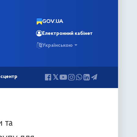
GOV.UA
Електронний кабінет
Українською
сцентр
и та