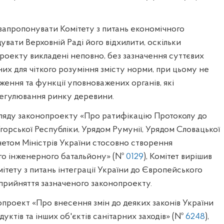
запропонувати Комітету з питань економічного
вати Верховній Раді його відхилити, оскільки
роекту викладені неповно, без зазначення суттєвих
них для чіткого розуміння змісту норми, при цьому не
ення та функції уповноважених органів, які
егулювання ринку деревини.
гляду законопроекту «Про ратифікацію Протоколу до
горської Республіки, Урядом Румунії, Урядом Словацької
нетом Міністрів України стосовно створення
го інженерного батальйону» (№
0129
), Комітет вирішив
тету з питань інтеграції України до Європейського
прийняття зазначеного законопроекту.
проект «Про внесення змін до деяких законів України
уктів та інших об'єктів санітарних заходів» (№
6248
),