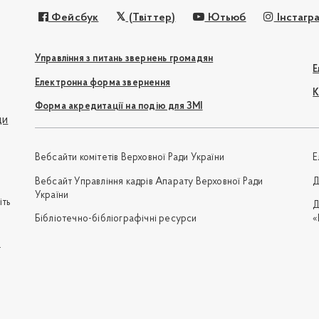
Фейсбук
(Твіттер)
Ютьюб
Інстагр
Управління з питань звернень громадян
Е
Електронна форма звернення
К
Форма акредитації на подію для ЗМІ
ди
Вебсайти комітетів Верховної Ради України
Е
Вебсайт Управління кадрів Апарату Верховної Ради
Д
України
іть
Д
Бібліотечно-бібліографічні ресурси
«
e