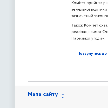
Комітет прийняв рі
земельної політики
зазначений законоп
Також Комітет схва
реалізації вимог О
Паризької угоди».
Повернутись до 
Мапа сайту