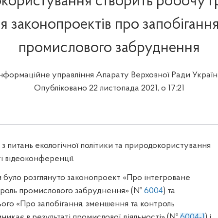
користування створить робочу г
 законопроектів про запобігання
промислового забруднення
Інформаційне управління Апарату Верховної Ради Україн
Опубліковано 22 листопада 2021, о 17:21
 з питань екологічної політики та природокористування
і відеоконференції.
м було розглянуто законопроект «Про інтегроване
нтроль промислового забруднення» (№
6004
) та
ього «Про запобігання, зменшення та контроль
никає в результаті промислової діяльності» (№
6004-1
) і