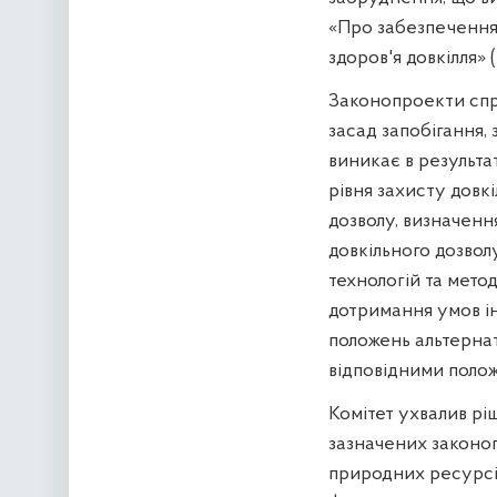
«Про забезпечення 
здоров'я довкілля»
Законопроекти спр
засад запобігання,
виникає в результа
рівня захисту довк
дозволу, визначення
довкільного дозво
технологій та мето
дотримання умов ін
положень альтернат
відповідними поло
Комітет ухвалив р
зазначених законопр
природних ресурсів