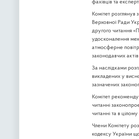
фахівців та експерт
Комітет розглянув
Верховної Ради Укр
другого читання «П
удосконалення мех
атмосферне повітр
законодавчих актів
За наслідками розг
викладених у висн
зазначених законоп
Комітет рекомендув
читанні законопрое
читанні та в цілому
Члени Комітету ро
кодексу України що