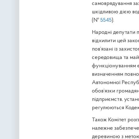
самоврядування зах
шкідливою дією вод,
(№
5545
).
Народні депутати 
відхилити цей зако
пов’язані із захис
середовища та майн
функціонуванням єд
визначенням повнов
Автономної Республ
обов’язки громадян
підприємств, устан
регулюються Кодек
Також Комітет розг
належне забезпече
деревиною з метою