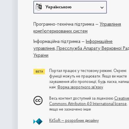
Українською
Програмно-технічна підтримка —
Управління
комп'ютеризованих систем
Iнформаційна підтримка —
Інформаційне
управління,
Пресслужба Апарату Верховної Ра
України
Портал працює у тестовому режимі. Окремі
функції можуть не працювати. Якщо ви маєте
зауваження або пропозиції, будь ласка, напиш
нам:
Форма зворотного зв'язку
Весь контент доступний за ліцензією
Creativ
Commons Attribution 4.0 International license
,
якщо не зазначено інше
KitSoft — розробник дизайну