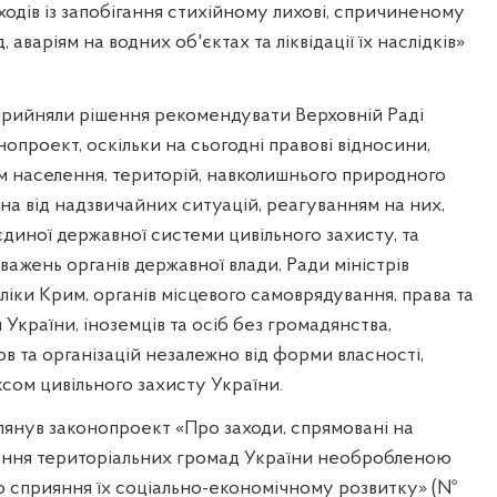
одів із запобігання стихійному лихові, спричиненому
 аваріям на водних об'єктах та ліквідації їх наслідків»
прийняли рішення рекомендувати Верховній Раді
нопроект, оскільки на сьогодні правові відносини,
том населення, територій, навколишнього природного
а від надзвичайних ситуацій, реагуванням на них,
иної державної системи цивільного захисту, та
ажень органів державної влади, Ради міністрів
іки Крим, органів місцевого самоврядування, права та
 України, іноземців та осіб без громадянства,
ов та організацій незалежно від форми власності,
сом цивільного захисту України.
лянув законопроект «Про заходи, спрямовані на
ння територіальних громад України необробленою
 сприяння їх соціально-економічному розвитку» (№