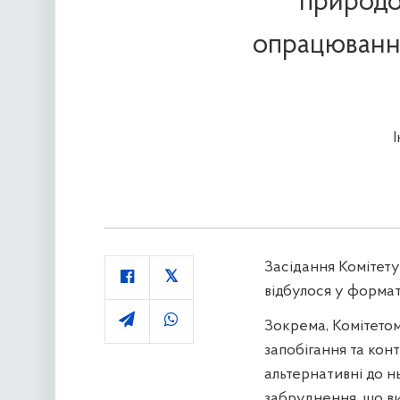
природо
опрацювання
Засідання Комітету
відбулося у формат
Зокрема, Комітето
запобігання та ко
альтернативні до н
забруднення, що ви