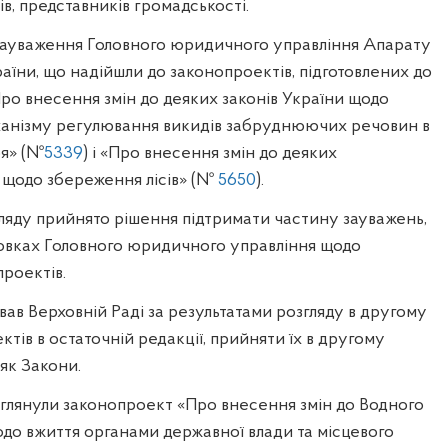
ів, представників громадськості.
 зауваження Головного юридичного управління Апарату
аїни, що надійшли до законопроектів, підготовлених до
ро внесення змін до деяких законів України щодо
анізму регулювання викидів забруднюючих речовин в
я» (№
5339
) і «Про внесення змін до деяких
 щодо збереження лісів» (№
5650
).
ляду прийнято рішення підтримати частину зауважень,
овках Головного юридичного управління щодо
роектів.
ав Верховній Раді за результатами розгляду в другому
ктів в остаточній редакції, прийняти їх в другому
 як Закони.
зглянули законопроект «Про внесення змін до Водного
до вжиття органами державної влади та місцевого