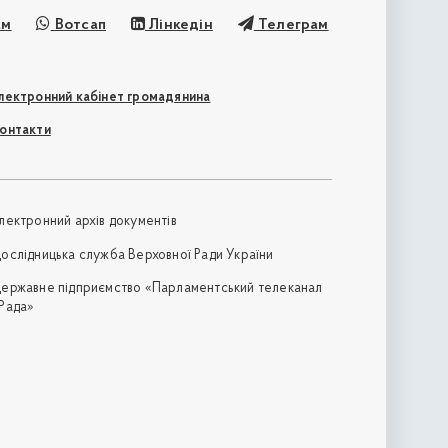
ам
Вотсап
Лінкедін
Телеграм
лектронний кабінет громадянина
онтакти
лектронний архів документів
ослідницька служба Верховної Ради України
ержавне підприємство «Парламентський телеканал
Рада»