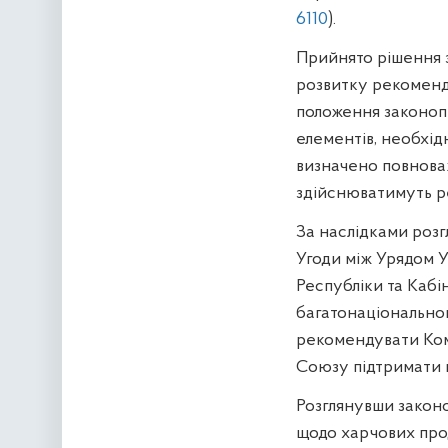
6110
).
Прийнято рішення 
розвитку рекоменду
положення законоп
елементів, необхід
визначено повноваж
здійснюватимуть р
За наслідками роз
Угоди між Урядом У
Республіки та Кабі
багатонаціонально
рекомендувати Комі
Союзу підтримати 
Розглянувши законо
щодо харчових прод