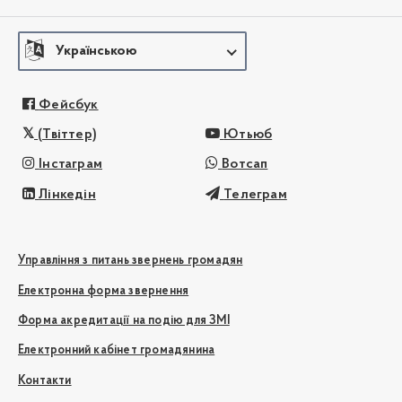
Українською
Фейсбук
(Твіттер)
Ютьюб
Інстаграм
Вотсап
Лінкедін
Телеграм
Управління з питань звернень громадян
Електронна форма звернення
Форма акредитації на подію для ЗМІ
Електронний кабінет громадянина
Контакти