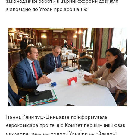
законодавчої роботи в царині охорони довкілля
відповідно до Угоди про асоціацію.
Іванна Климпуш-Цинцадзе поінформувала
єврокомісара про те, що Комітет першим ініціював
слухання щодо долучення України до «Зеленої