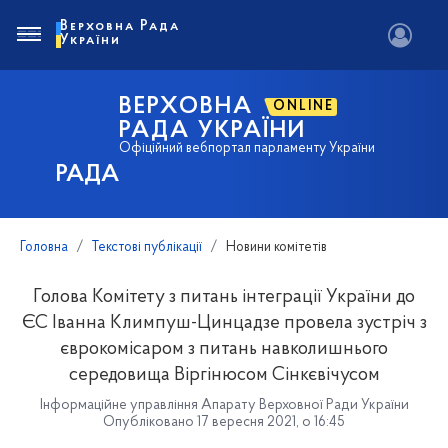
Верховна Рада
України
ВЕРХОВНА
ONLINE
РАДА УКРАЇНИ
Офіційний вебпортал парламенту України
РАДА
Головна
Текстові публікації
Новини комітетів
Голова Комітету з питань інтеграції України до
ЄС Іванна Климпуш-Цинцадзе провела зустріч з
єврокомісаром з питань навколишнього
середовища Віргінюсом Сінкєвічусом
Інформаційне управління Апарату Верховної Ради України
Опубліковано 17 вересня 2021, о 16:45