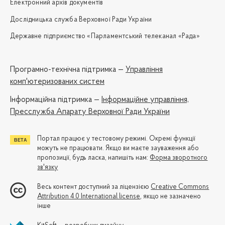
Електронний архів документів
Дослідницька служба Верховної Ради України
Державне підприємство «Парламентський телеканал «Рада»
Програмно-технічна підтримка —
Управління
комп'ютеризованих систем
Iнформаційна підтримка —
Інформаційне управління,
Пресслужба Апарату Верховної Ради України
Портал працює у тестовому режимі. Окремі функції
можуть не працювати. Якщо ви маєте зауваження або
пропозиції, будь ласка, напишіть нам:
Форма зворотного
зв'язку
Весь контент доступний за ліцензією
Creative Commons
Attribution 4.0 International license
, якщо не зазначено
інше