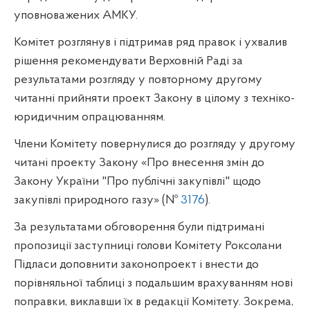
уповноважених АМКУ.
Комітет розглянув і підтримав ряд правок і ухвалив
рішення рекомендувати Верховній Раді за
результатами розгляду у
повторному другому
читанні прийняти проект Закону в цілому з техніко-
юридичним
опрацюванням.
Члени Комітету поверну
лися
до
розгляду
у другому
читан
і
проекту Закону
«
Про внесення змін до
Закону України "Про публічні
закупівлі" щодо
закупівлі природного газу
»
(№
3176
).
За результатами обговорення були підтримані
пропозиції заступниці голови Комітету Роксолани
Підласи доповнити законопроект і внести до
порівняльної таблиці з подальшим врахуванням нові
поправки, виклавши їх в редакції Комітету. Зокрема,