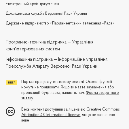
Електронний архів документів
Дослідницька служба Верховної Ради України
Державне підприємство «Парламентський телеканал «Рада»
Програмно-технічна підтримка —
Управління
комп'ютеризованих систем
Iнформаційна підтримка —
Інформаційне управління,
Пресслужба Апарату Верховної Ради України
Портал працює у тестовому режимі. Окремі функції
можуть не працювати. Якщо ви маєте зауваження або
пропозиції, будь ласка, напишіть нам:
Форма зворотного
зв'язку
Весь контент доступний за ліцензією
Creative Commons
Attribution 4.0 International license
, якщо не зазначено
інше