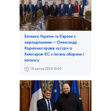
Безпека України та Європи є
нероздільними — Олександр
Корнієнко провів зустріч із
Комісаром ЄС з питань оборони і
космосу
14 липня 2026 10:50