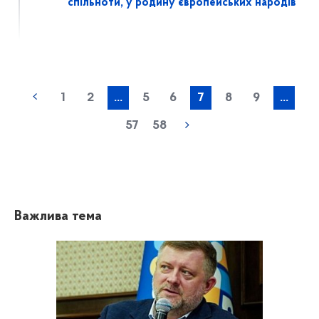
спільноти, у родину європейських народів
1
2
...
5
6
7
8
9
...
57
58
Важлива тема