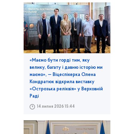
«Маємо бути горді тим, яку
велику, багату і давню історію ми
маємо», — Віцеспікерка Олена
Кондратюк відкрила виставку
«Острозька реліквія» у Верховній
Раді
14 липня 2026 15:44