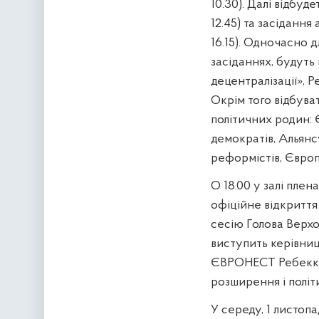
10.30). Далі відбуд
12.45) та засідання
16.15). Одночасно д
засіданнях, будуть
децентралізації», 
Окрім того відбува
політичних родин: Є
демократів, Альянс
реформістів, Європе
О 18.00 у залі пле
офіційне відкриття
сесію Голова Верхо
виступить керівни
ЄВРОНЕСТ Ребекка 
розширення і політ
У середу, 1 листопа