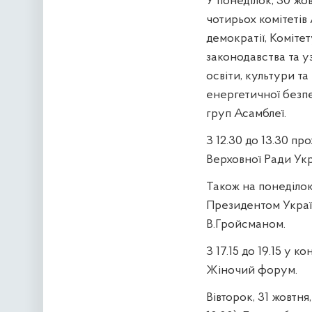
У понеділок, 30 жов
чотирьох комітетів 
демократії, Комітет
законодавства та у
освіти, культури та
енергетичної безпе
груп Асамблеї.
З 12.30 до 13.30 
Верховної Ради Укр
Також на понеділок
Президентом Украї
В.Гройсманом.
З 17.15 до 19.15 у
Жіночий форум.
Вівторок, 31 жовтн