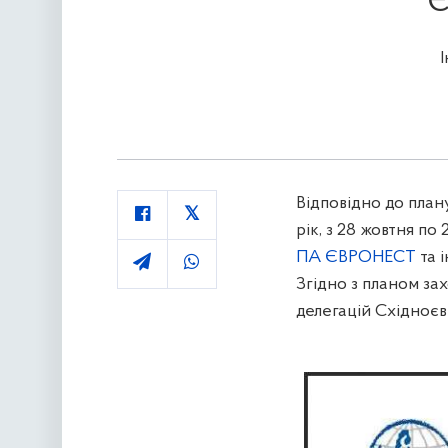
Є
Відповідно до план
рік, з 28 жовтня по
ПА ЄВРОНЕСТ
та і
Згідно з планом зах
делегацій Східноє