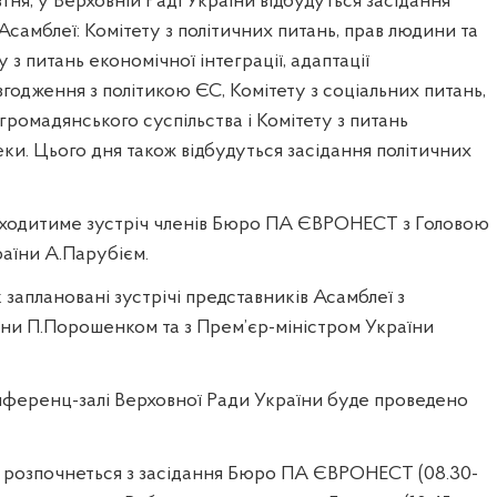
тня, у Верховній Раді України відбудуться засідання
Асамблеї: Комітету з політичних питань, прав людини та
у з питань економічної інтеграції, адаптації
згодження з політикою ЄС, Комітету з соціальних питань,
 громадянського суспільства і Комітету з питань
ки. Цього дня також відбудуться засідання політичних
проходитиме зустріч членів Бюро ПА ЄВРОНЕСТ з Головою
аїни А.Парубієм.
 заплановані зустрічі представників Асамблеї з
ни П.Порошенком та з Прем’єр-міністром України
 конференц-залі Верховної Ради України буде проведено
я, розпочнеться з засідання Бюро ПА ЄВРОНЕСТ (08.30-