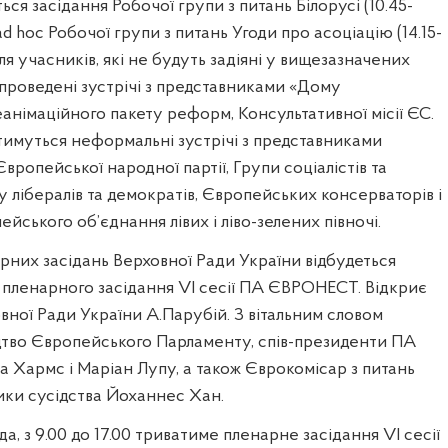
еться засідання Робочої групи з питань Білорусі (10.45-
 ad hoc Робочої групи з питань Угоди про асоціацію (14.15-
ля учасників, які не будуть задіяні у вищезазначених
 проведені зустрічі з представниками «Дому
Реанімаційного пакету реформ, Консультативної місії ЄС.
тимуться неформальні зустрічі з представниками
вропейської народної партії, Групи соціалістів та
у лібералів та демократів, Європейських консерваторів і
йського об’єднання лівих і ліво-зелених півночі.
нарних засідань Верховної Ради України відбудеться
 пленарного засідання VI сесії ПА ЄВРОНЕСТ. Відкриє
вної Ради України А.Парубій. З вітальним словом
цтво Європейського Парламенту, спів-президенти ПА
Хармс і Маріан Лупу, а також Єврокомісар з питань
ики сусідства Йоханнес Хан.
да, з 9.00 до 17.00 триватиме пленарне засідання VI сесії