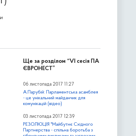
Т)
и
Ще за розділом
“VI сесія ПА
ЄВРОНЕСТ”
06 листопада 2017 11:27
А.Парубій: Парламентська асамблея
- це унікальний майданчик для
комунікацій (відео)
03 листопада 2017 12:39
РЕЗОЛЮЦІЯ "Майбутнє Східного
Партнерства - спільна боротьба з
гібридними викликами та загрозами