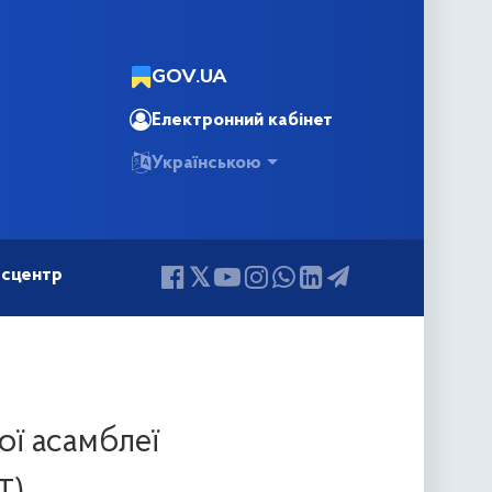
GOV.UA
Електронний кабінет
Українською
сцентр
ої асамблеї