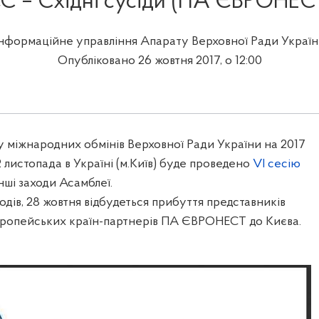
С – Східні сусіди (ПА ЄВРОНЕС
Інформаційне управління Апарату Верховної Ради Україн
Опубліковано 26 жовтня 2017, о 12:00
у міжнародних обмінів Верховної Ради України на 2017
 2 листопада в Україні (м.Київ) буде проведено
VI ceciю
нші заходи Асамблеї.
одів, 28 жовтня відбудеться прибуття представників
вропейських країн-партнерів ПА ЄВРОНЕСТ до Києва.