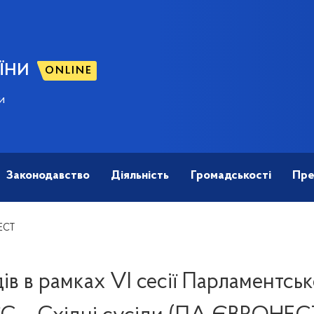
ЇНИ
ONLINE
и
Законодавство
Діяльність
Громадськості
Пре
ЕСТ
ів в рамках VІ сесії Парламентськ