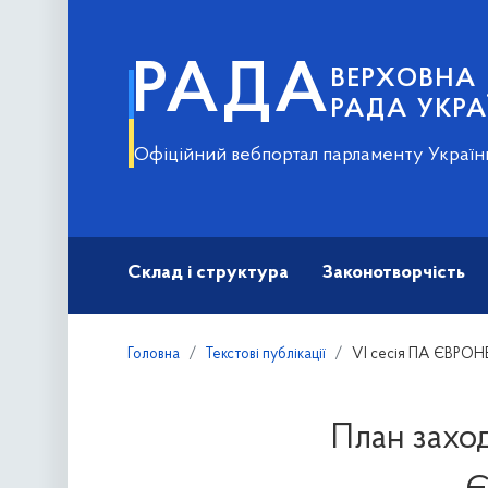
РАДА
ВЕРХОВНА
РАДА УКРА
Офіційний вебпортал парламенту Україн
Склад і структура
Законотворчість
Головна
Текстові публікації
VI сесія ПА ЄВРОН
План заход