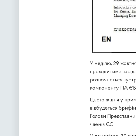
У неділю, 29 жовтня
проходитиме засід
розпочнеться зустр
компоненту ПА Є
Цього ж дня у прим
відбудеться брифін
Голови Представницт
членів ЄС.