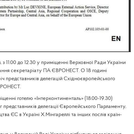
, з 11.00 до 12.30 у приміщенні Верховної Ради України
ання секретаріату ПА ЄВРОНЕСТ. О 18 годині
іч представників делегацій Східноєвропейського
ВРОНЕСТ.
іщенні готелю «Інтерконтиненталь» (18.00-19.30)
г представників делегації Європейського Парламенту,
ва ЄС в Україні Х.Мінгареллі та інших послів країн-