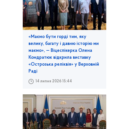
«Маємо бути горді тим, яку
велику, багату і давню історію ми
маємо», — Віцеспікерка Олена
Кондратюк відкрила виставку
«Острозька реліквія» у Верховній
Раді
14 липня 2026 15:44