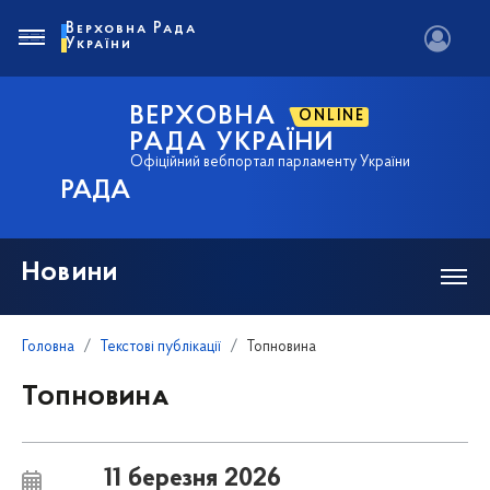
Верховна Рада
України
ВЕРХОВНА
ONLINE
РАДА УКРАЇНИ
Офіційний вебпортал парламенту України
РАДА
Новини
Головна
Текстові публікації
Топновина
Топновина
11 березня 2026