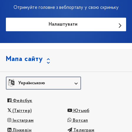
Отримуйте головне з вебпорталу у свою скриньку
Налаштувати
Мапа сайту
Українською
Фейсбук
(Твіттер)
Ютьюб
Інстаграм
Вотсап
Лінкедін
Телеграм