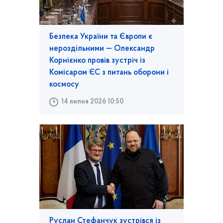
Безпека України та Європи є
нероздільними — Олександр
Корнієнко провів зустріч із
Комісаром ЄС з питань оборони і
космосу
14 липня 2026 10:50
Руслан Стефанчук зустрівся із