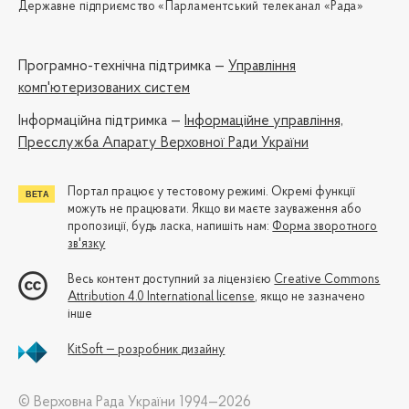
Державне підприємство «Парламентський телеканал «Рада»
Програмно-технічна підтримка —
Управління
комп'ютеризованих систем
Iнформаційна підтримка —
Інформаційне управління,
Пресслужба Апарату Верховної Ради України
Портал працює у тестовому режимі. Окремі функції
можуть не працювати. Якщо ви маєте зауваження або
пропозиції, будь ласка, напишіть нам:
Форма зворотного
зв'язку
Весь контент доступний за ліцензією
Creative Commons
Attribution 4.0 International license
, якщо не зазначено
інше
KitSoft — розробник дизайну
© Верховна Рада України 1994—2026