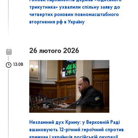
трикутника» ухвалили спільну заяву до
четвертих роковин повномасштабного
вторгнення рф в Україну
26 лютого 2026
13:08
Незламний дух Криму: у Верховній Раді
вшановують 12-річний героїчний спротив
кримчан і українців російській окупації