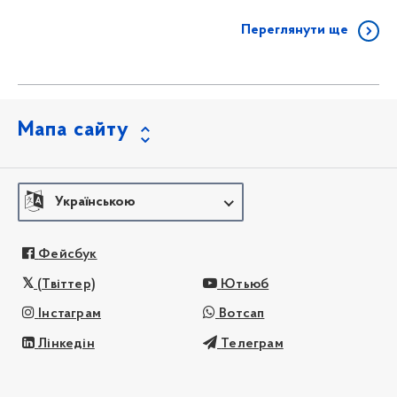
Переглянути ще
Мапа сайту
Українською
Фейсбук
(Твіттер)
Ютьюб
Інстаграм
Вотсап
Лінкедін
Телеграм