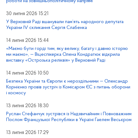
роботи на зовнішньополітичному напрямі
30 липня 2026 15:21
У Верховній Раді вшанували пам’ять народного депутата
України IV скликання Сергія Слабенка
14 липня 2026 15:44
«Маємо бути горді тим, яку велику, багату і давню історію
ми маємо», — Віцеспікерка Олена Кондратюк відкрила
виставку «Острозька реліквія» у Верховній Раді
14 липня 2026 10:50
Безпека України та Європи є нероздільними — Олександр
Корнієнко провів зустріч із Комісаром ЄС з питань оборони
і космосу
13 липня 2026 18:30
Руслан Стефанчук зустрівся із Надзвичайним і Повноважним
Послом Французької Республіки в Україні Гаелем Весьєром
13 липня 2026 17:29