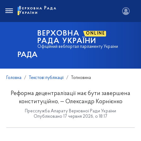
Верховна Рада
України
ВЕРХОВНА
ONLINE
РАДА УКРАЇНИ
Офіційний вебпортал парламенту України
РАДА
Головна
Текстові публікації
Топновина
Реформа децентралізації має бути завершена
конституційно, — Олександр Корнієнко
Пресслужба Апарату Верховної Ради України
Опубліковано 17 червня 2026, о 18:17