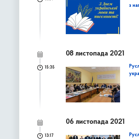
з на
08 листопада 2021
Рус
15:35
укр
06 листопада 2021
Русл
13:17