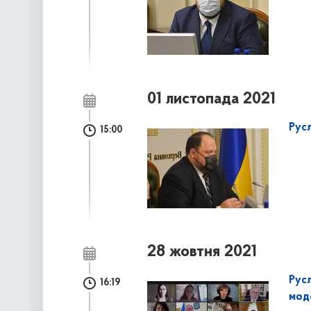
01 листопада 2021
Рус
15:00
28 жовтня 2021
Рус
16:19
мод