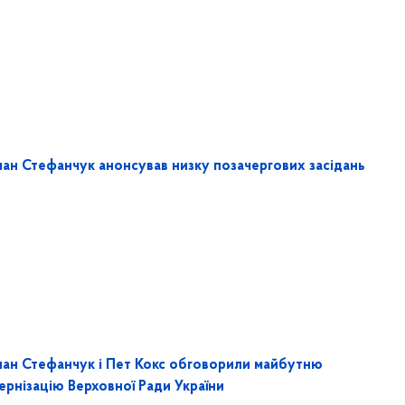
лан Стефанчук анонсував низку позачергових засідань
лан Стефанчук і Пет Кокс обговорили майбутню
ернізацію Верховної Ради України