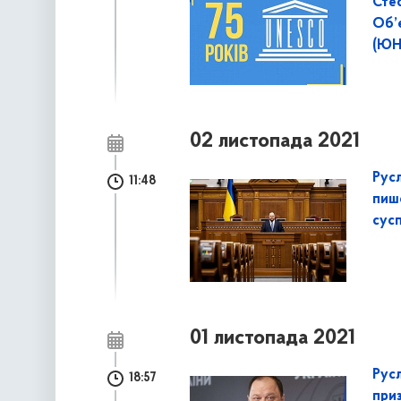
Стеф
Об’є
(ЮН
02 листопада 2021
Рус
11:48
пише
сус
01 листопада 2021
Рус
18:57
при