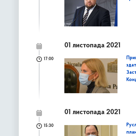
01 листопада 2021
При
17:00
зда
Зас
Кон
01 листопада 2021
Русл
15:30
пла