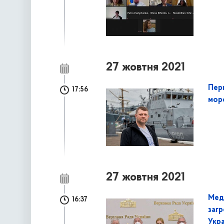
27 жовтня 2021
Пер
17:56
мор
27 жовтня 2021
Мед
16:37
загр
Укра