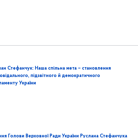
лан Стефанчук: Наша спільна мета – становлення
повідального, підзвітного й демократичного
ламенту України
ання Голови Верховної Ради України Руслана Стефанчука