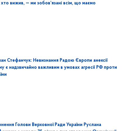
 хто вижив, — ми зобов’язані всім, що маємо
лан Стефанчук: Невизнання Радою Європи анексії
му є надзвичайно важливим в умовах агресії РФ проти
їни
рнення Голови Верховної Ради України Руслана