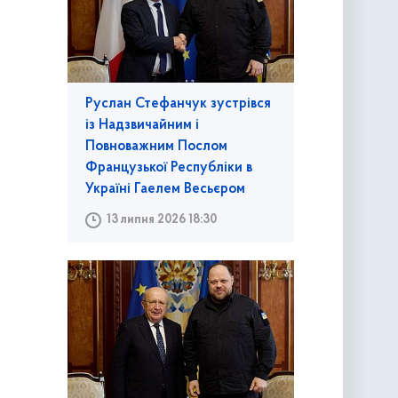
Руслан Стефанчук зустрівся
із Надзвичайним і
Повноважним Послом
Французької Республіки в
Україні Гаелем Весьєром
13 липня 2026 18:30