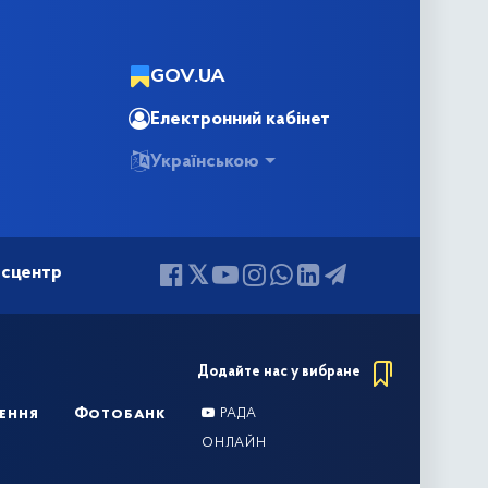
GOV.UA
Електронний кабінет
Українською
сцентр
Додайте нас у вибране
ення
Фотобанк
РАДА
ОНЛАЙН