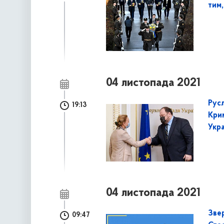
тим,
04 листопада 2021
Рус
19:13
Кри
Укра
04 листопада 2021
Зве
09:47