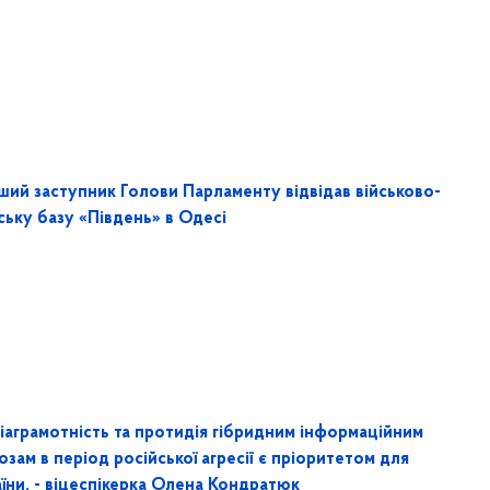
ший заступник Голови Парламенту відвідав військово-
ську базу «Південь» в Одесі
іаграмотність та протидія гібридним інформаційним
озам в період російської агресії є пріоритетом для
їни, - віцеспікерка Олена Кондратюк