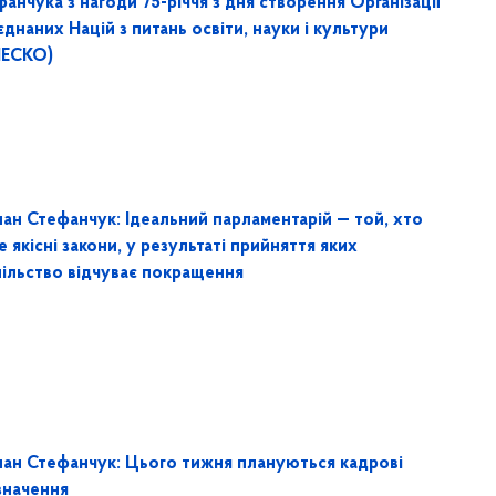
анчука з нагоди 75-річчя з дня створення Організації
днаних Націй з питань освіти, науки і культури
ЕСКО)
лан Стефанчук: Ідеальний парламентарій — той, хто
 якісні закони, у результаті прийняття яких
пільство відчуває покращення
лан Стефанчук: Цього тижня плануються кадрові
значення