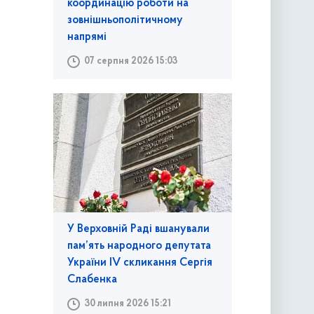
координацію роботи на
зовнішньополітичному
напрямі
07 серпня 2026 15:03
У Верховній Раді вшанували
пам’ять народного депутата
України IV скликання Сергія
Слабенка
30 липня 2026 15:21