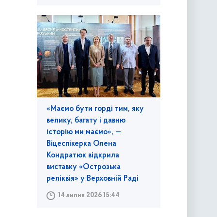
«Маємо бути горді тим, яку
велику, багату і давню
історію ми маємо», —
Віцеспікерка Олена
Кондратюк відкрила
виставку «Острозька
реліквія» у Верховній Раді
14 липня 2026 15:44