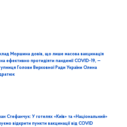
клад Моршина довів, що лише масова вакцинація
тна ефективно протидіяти пандемії COVID-19, —
тупниця Голови Верховної Ради України Олена
дратюк
ан Стефанчук: У готелях «Київ» та «Національний»
нуємо відкрити пункти вакцинації від COVID