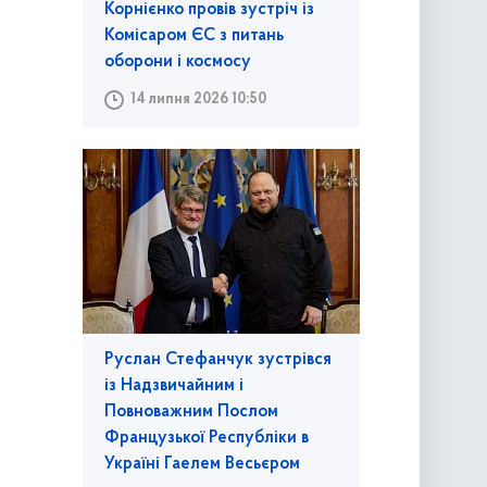
Корнієнко провів зустріч із
Комісаром ЄС з питань
оборони і космосу
14 липня 2026 10:50
Руслан Стефанчук зустрівся
із Надзвичайним і
Повноважним Послом
Французької Республіки в
Україні Гаелем Весьєром