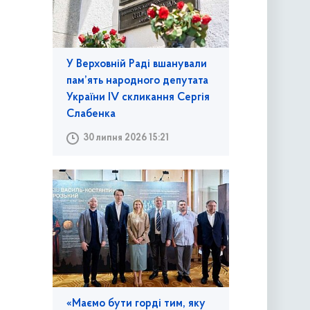
У Верховній Раді вшанували
пам’ять народного депутата
України IV скликання Сергія
Слабенка
30 липня 2026 15:21
«Маємо бути горді тим, яку