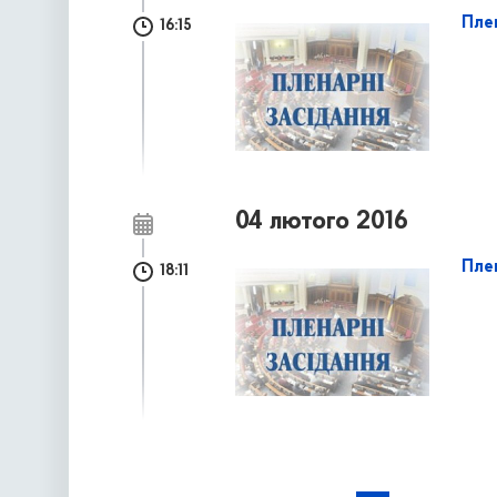
Пле
16:15
04 лютого 2016
Пле
18:11