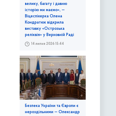
велику, багату і давню
історію ми маємо», —
Віцеспікерка Олена
Кондратюк відкрила
виставку «Острозька
реліквія» у Верховній Раді
14 липня 2026 15:44
Безпека України та Європи є
нероздільними — Олександр