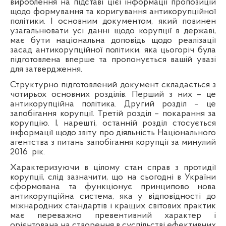
вироблення на підставі цієї інформації пропозицій
щодо формування та коригування антикорупційної
політики. І основним документом, який повинен
узагальнювати усі данні щодо корупції в державі,
має бути національна доповідь щодо реалізації
засад антикорупційної політики, яка цьогоріч була
підготовлена вперше та пропонується вашій увазі
для затвердження.
Структурно підготовлений документ складається з
чотирьох основних розділів. Перший з них – це
антикорупційна політика. Другий розділ – це
запобігання корупції. Третій розділ – покарання за
корупцію. І, нарешті, останній розділ стосується
інформації щодо звіту про діяльність Національного
агентства з питань запобігання корупції за минулий
2016
рік.
Характеризуючи в цілому стан справ з протидії
корупції, слід зазначити, що на сьогодні в України
сформована та функціонує принципово нова
антикорупційна система, яка у відповідності до
міжнародних стандартів і кращих світових практик
має переважно превентивний характер і
орієнтована на створення в суспільстві ефективних