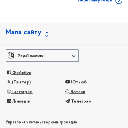
Переглянути ще
Мапа сайту
Українською
Фейсбук
(Твіттер)
Ютьюб
Інстаграм
Вотсап
Лінкедін
Телеграм
Управління з питань звернень громадян