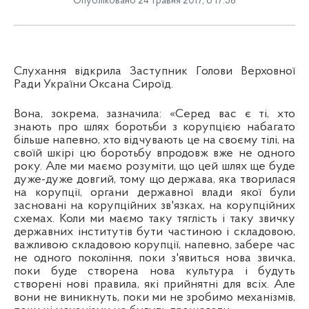
Опубліковано 24 травня 2017, о 17:58
Слухання відкрила Заступник Голови Верховної
Ради України Оксана Сироїд.
Вона, зокрема, зазначила: «Серед вас є ті, хто
знають про шлях боротьби з корупцією набагато
більше напевно, хто відчувають це на своєму тілі, на
своїй шкірі цю боротьбу впродовж вже не одного
року. Але ми маємо розуміти, що цей шлях ще буде
дуже-дуже довгий, тому що держава, яка творилася
на корупції, органи державної влади якої були
засновані на корупційних зв'язках, на корупційних
схемах. Коли ми маємо таку тяглість і таку звичку
державних інститутів бути частиною і складовою,
важливою складовою корупції, напевно, забере час
не одного покоління, поки з'явиться нова звичка,
поки буде створена нова культура і будуть
створені нові правила, які прийнятні для всіх. Але
вони не виникнуть, поки ми не зробимо механізмів,