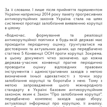
За її словами, І лише після прийняття парламентом
України наприкінці 2014 року пакету прогресивних
антикорупційних законів Україна стала на шлях
системної протидії запобігання виявленню корупції
в цілому.
«Водночас, формування та реалізації
антикорупційної політики в будь-якій державі має
проходити періодичну оцінку, ґрунтуватися на
достовірних та актуальних даних, що передбачено
статтею 5 Конвенції ООН проти корупції. Зокрема,
в цьому документі чітко зазначено, що кожна
держава-учасник конвенції прагне періодично
проводити оцінку відповідних правових
інструментів і адміністративних заходів з метою
визначення їхньої адекватності з точки зору
запобігання корупції та боротьби з нею. Тому з
метою запровадження цього міжнародного
стандарту в Україні базовим антикорупційним
законом, яким є Закон "Про запобігання корупції",
передбачено комплекс заходів щодо збору,
актуалізації інформації про корупцію, її аналізу,