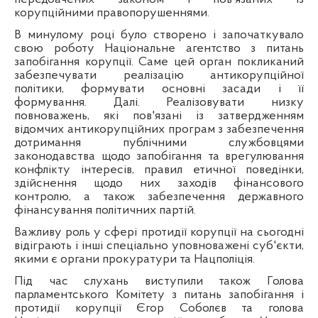
корупційними правопорушеннями.
В минулому році було створено і започаткувало
свою роботу Національне агентство з питань
запобігання корупції. Саме цей орган покликаний
забезпечувати реалізацію антикорупційної
політики, формувати основні засади і її
формування. Далі. Реалізовувати низку
повноважень, які пов'язані із затвердженням
відомчих антикорупційних програм з забезпечення
дотримання публічними службовцями
законодавства щодо запобігання та врегулювання
конфлікту інтересів, правил етичної поведінки,
здійснення щодо них заходів фінансового
контролю, а також забезпечення державного
фінансування політичних партій.
Важливу роль у сфері протидії корупції на сьогодні
відіграють і інші спеціально уповноважені суб'єкти,
якими є органи прокуратури та Нацполіція.
Під час слухань виступили також Голова
парламентського Комітету з питань запобігання і
протидії корупції Єгор Соболєв та голова