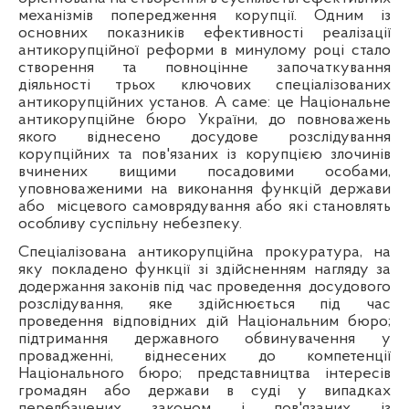
механізмів попередження корупції. Одним із
основних показників ефективності реалізації
антикорупційної реформи в минулому році стало
створення та повноцінне започаткування
діяльності трьох ключових спеціалізованих
антикорупційних установ. А саме: це Національне
антикорупційне бюро України, до повноважень
якого віднесено досудове розслідування
корупційних та пов'язаних із корупцією злочинів
вчинених вищими посадовими особами,
уповноваженими на виконання функцій держави
або
місцевого самоврядування або які становлять
особливу суспільну небезпеку.
Спеціалізована антикорупційна прокуратура, на
яку покладено функції зі здійсненням нагляду за
додержання законів під час проведення
досудового
розслідування, яке здійснюється під час
проведення відповідних дій Національним бюро;
підтримання державного обвинувачення у
провадженні, віднесених до компетенції
Національного бюро; представництва інтересів
громадян або держави в суді у випадках
передбачених законом і пов'язаних із