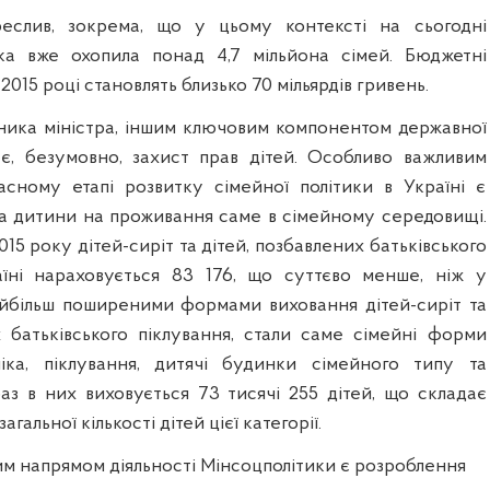
реслив, зокрема, що у цьому контексті на сьогодні
ка вже охопила понад 4,7 мільйона сімей. Бюджетні
у 2015 році становлять близько 70 мільярдів гривень.
ника міністра, іншим ключовим компонентом державної
 є, безумовно, захист прав дітей. Особливо важливим
сному етапі розвитку сімейної політики в Україні є
а дитини на проживання саме в сімейному середовищі.
015 року дітей-сиріт та дітей, позбавлених батьківського
аїні нараховується 83 176, що суттєво менше, ніж у
йбільш поширеними формами виховання дітей-сиріт та
х батьківського піклування, стали саме сімейні форми
іка, піклування, дитячі будинки сімейного типу та
раз в них виховується 73 тисячі 255 дітей, що складає
агальної кількості дітей цієї категорії.
м напрямом діяльності Мінсоцполітики є розроблення