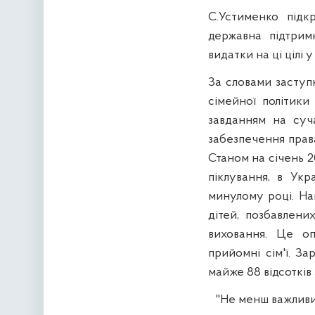
С.Устименко підк
державна підтрим
видатки на ці цілі 
За словами заступ
сімейної політики
завданням на суча
забезпечення прав
Станом на січень 2
піклування, в Укр
минулому році. На
дітей, позбавлени
виховання. Це оп
прийомні сім'ї. За
майже 88 відсотків з
"Не менш важливи