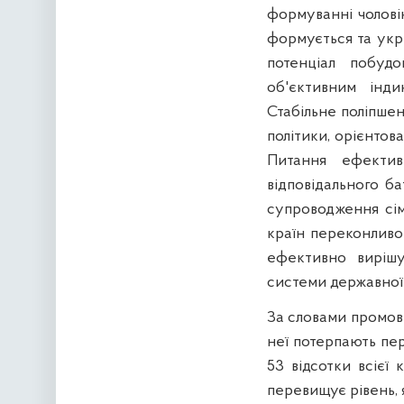
формуванні чоловік
формується та укрі
потенціал побудо
об'єктивним інди
Стабільне поліпше
політики, орієнтов
Питання ефектив
відповідального ба
супроводження сім
країн переконливо 
ефективно вирішу
системи державної 
За словами промовц
неї потерпають пер
53 відсотки всієї 
перевищує рівень, я