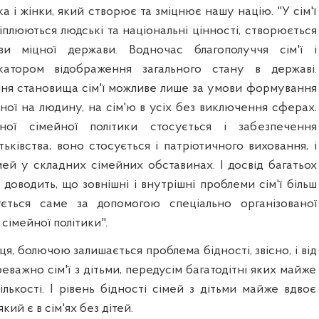
а і жінки, який створює та зміцнює нашу націю. "У сім'ї
плюються людські та національні цінності, створюється
ви міцної держави. Водночас благополуччя сім'ї і
катором відображення загального стану в державі.
ння становища сім'ї можливе лише за умови формування
аної на людину, на сім'ю в усіх без виключення сферах.
ної сімейної політики стосується і забезпечення
тьківства, воно стосується і патріотичного виховання, і
ей у складних сімейних обставинах. І досвід багатьох
доводить, що зовнішні і внутрішні проблеми сім'ї більш
ється саме за допомогою спеціально організованої
сімейної політики".
я, болючою залишається проблема бідності, звісно, і від
еважно сім'ї з дітьми, передусім багатодітні яких майже
кількості. І рівень бідності сімей з дітьми майже вдвоє
кий є в сім'ях без дітей.