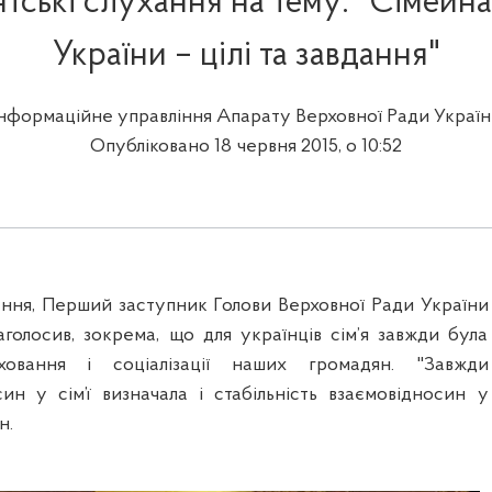
тські слухання на тему: "Сімейна
України – цілі та завдання"
Інформаційне управління Апарату Верховної Ради Україн
Опубліковано 18 червня 2015, о 10:52
ння, Перший заступник Голови Верховної Ради України
голосив, зокрема, що для українців сім’я завжди була
овання і соціалізації наших громадян. "Завжди
син у сім’ї визначала і стабільність взаємовідносин у
н.