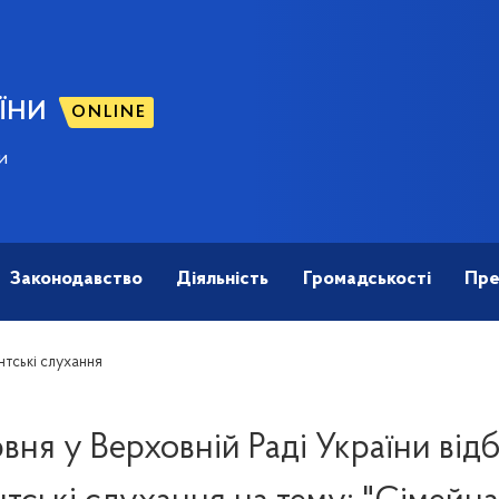
ЇНИ
ONLINE
и
Законодавство
Діяльність
Громадськості
Пре
тські слухання
рвня у Верховній Раді України від