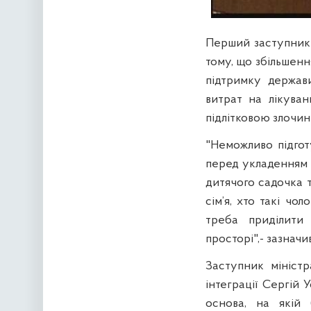
Перший заступник 
тому, що збільшенн
підтримку держав
витрат на лікуван
підлітковою злочинн
"Неможливо підгот
перед укладенням ш
дитячого садочка 
сім’я, хто такі чо
треба приділити
просторі",- зазначи
Заступник міністр
інтеграції Сергій 
основа, на якій 