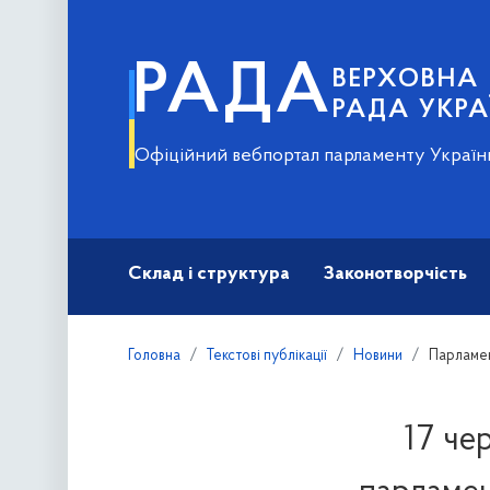
РАДА
ВЕРХОВНА
РАДА УКРА
Офіційний вебпортал парламенту Україн
Склад і структура
Законотворчість
Головна
Текстові публікації
Новини
Парламен
17 че