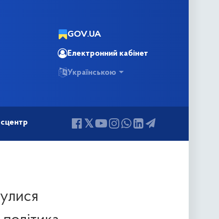
GOV.UA
Електронний кабінет
Українською
сцентр
булися