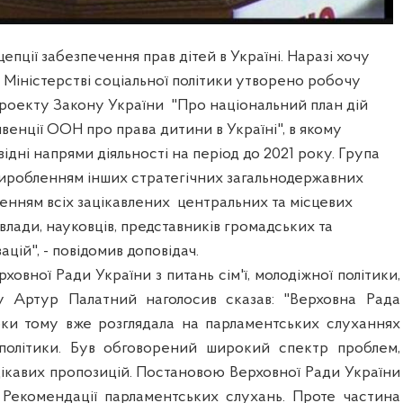
епції забезпечення прав дітей в Україні. Наразі хочу
 Міністерстві соціальної політики утворено робочу
проекту Закону України
"Про національний план дій
нвенції ООН про права дитини в Україні", в якому
ідні напрями діяльності на період до 2021 року. Група
виробленням інших стратегічних загальнодержавних
ченням всіх зацікавлених центральних та місцевих
 влади, науковців, представників громадських та
ацій", - повідомив доповідач.
ховної Ради України з питань сім'ї, молодіжної політики,
у Артур Палатний наголосив сказав: "Верховна Рада
ки тому вже розглядала на парламентських слуханнях
 політики. Був обговорений широкий спектр проблем,
цікавих пропозицій. Постановою Верховної Ради України
Рекомендації парламентських слухань. Проте частина