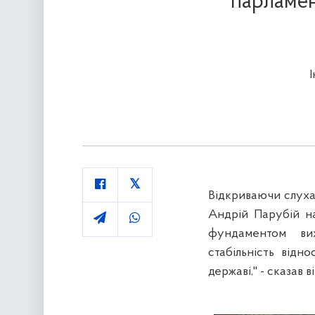
парламен
Відкриваючи слуха
Андрій Парубій на
фундаментом вих
стабільність відно
державі," - сказав ві