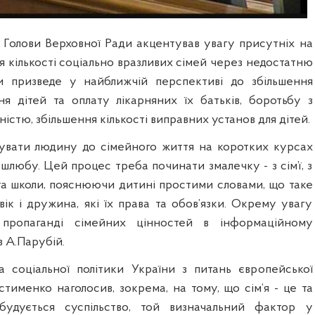
Голови Верховної Ради акцентував увагу присутніх на
я кількості соціально вразливих сімей через недостатню
и призведе у найближчій перспективі до збільшення
ня дітей та оплату лікарняних їх батьків, боротьбу з
істю, збільшення кількості виправних установ для дітей.
увати людину до сімейного життя на коротких курсах
любу. Цей процес треба починати змалечку - з сім’ї, з
та школи, пояснюючи дитині простими словами, що таке
ловік і дружина, які їх права та обов’язки. Окрему увагу
 пропаганді сімейних цінностей в інформаційному
в А.Парубій.
а соціальної політики України з питань європейської
Устименко наголосив, зокрема, на тому, що сім‘я - це та
будується суспільство, той визначальний фактор у