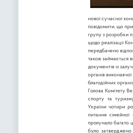
нової сучасної конц
повідомити, що при
групу з розробки 
щодо реалізації Ко
передбачено відпов
також займається 
документів із залу
органів виконавчої
благодійних організ
Голова Комітету Вер
спорту та туризм
України чотири ро
питання сімейної
пролунало багато 
було затверджено 