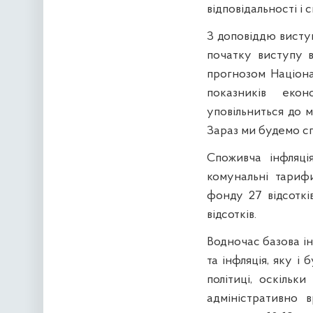
відповідальності і 
З доповіддю висту
початку виступу в
прогнозом Націона
показників екон
уповільниться до м
Зараз ми будемо сп
Споживча інфляці
комунальні тариф
фонду 27 відсоткі
відсотків.
Водночас базова ін
та інфляція, яку і
політиці, оскіль
адміністративно 