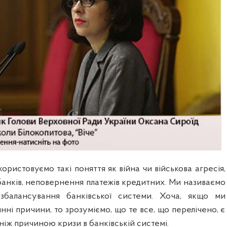
ористовуємо такі поняття як війна чи військова агресія,
 банків, неповернення платежів кредитних. Ми називаємо
балансування банківської системи. Хоча, якщо ми
нні причини, то зрозуміємо, що те все, що перелічено, є
ніж причиною кризи в банківській системі.