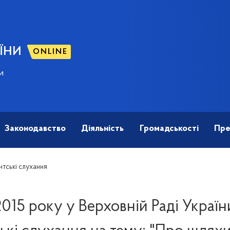
ЇНИ
ONLINE
и
Законодавство
Діяльність
Громадськості
Пре
тські слухання
2015 року у Верховній Раді Україн