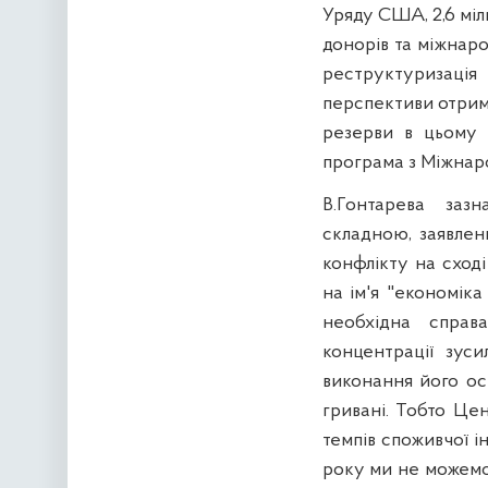
Уряду США, 2,6 міл
донорів та міжнаро
реструктуризація 
перспективи отрима
резерви в цьому 
програма з Міжнар
В.Гонтарева заз
складною, заявлен
конфлікту на сході
на ім'я "економіка
необхідна справ
концентрації зус
виконання його ос
гривані. Тобто Це
темпів споживчої і
року ми не можемо 