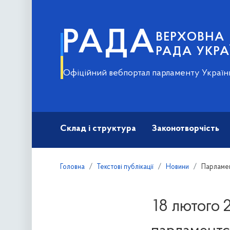
РАДА
ВЕРХОВНА
РАДА УКРА
Офіційний вебпортал парламенту Україн
Склад і структура
Законотворчість
Головна
Текстові публікації
Новини
Парламен
18 лютого 