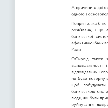
А причини є дві ос
одного з основопол
Попри те, яка б не
розв'язана, і це
банківської сист
ефективної банківс
Ради.
О.Сироїд також з
відповідальності т
відповідальну і сп
не буде повернута
щоб побудувати 
банківською систе
люди, які були при
руйнування довір