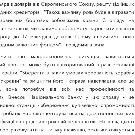
ьярдів доларів від Європейського Союзу, решту від інших
дних кредиторів". "Також важливу роль буде відігравати
зовнішніх боргових зобов'язань країни. З огляду на
ння коштів, ми ставимо собі за мету наростити валютні
році до 17 мільярдів доларів. Цьому сприятиме нова
одним валютним фондом", - повідомила вона.
начила, що макроекономічна ситуація залишається
ий прогноз може бути відкоригований в разі ескалації
 країни. "Зберегти в таких умовах керованість корабля
 України" та зміцнити його - справа надскладна, але це
а, вона потребує від всіх нас професійності та
иль. Внесок Національного банку у цю справу - це
новної функції - збереження купівельної спроможності
нтробанк має сконцентруватися на досягненні низьких
нфляції в середньостроковій перспективі. На жаль, цього
розраховувати на низьку інфляцію, оскільки очікується