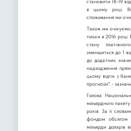
становити 18-19 ві
в цьому році. Ві
споживання ми очі
Також ми очікуємо,
тільки в 2016 році
стану платіжног
зменшиться до 1 в
до додатних значе
надходження прями
цьому відтік з бан
прогнози", - зазнач
Голова Національ
мільярдного пакету
років. За її слов
фондом обсягом 1
мільярди доларів в