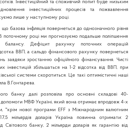
дсотків. Інвестиційний та споживчий попит буде низьким
дновлення інвестиційних процесів та пожвавлення
куємо лише у наступному році.
 що базова інфляція повернеться до однозначного рівня
. В поточному році ми прогнозуємо подальше поліпшення
о балансу. Дефіцит рахунку поточних операцій
ідсотка ВВП, а сальдо фінансового рахунку повернеться
нь завдяки зростанню офіційного фінансування. Чисті
х інвестицій збільшаться на 1-2 відсотка від ВВП, при
ківської системи скоротиться. Це такі оптимістичні наші
ила В.Гонтарева.
ного банку далі розповіла про основні складові 40-
 допомоги МВФ Україні, який вона отримає впродовж 4-х
ами, "крім нової програми EFF з Міжнародним валютним
7,5 мільярдів доларів Україна повинна отримати: 2
ід Світового банку, 2 мільярди доларів як гарантію від