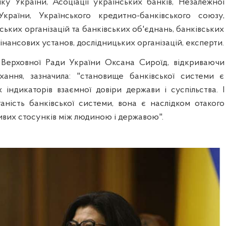
ку України, Асоціації українських банків, Незалежної
України, Українського кредитно-банківського союзу,
ьких організацій та банківських об'єднань, банківських
інансових установ, дослідницьких організацій, експерти.
 Верховної Ради України Оксана Сироїд, відкриваючи
хання, зазначила: "становище банківської системи є
 індикаторів взаємної довіри держави і суспільства. І
аність банківської системи, вона є наслідком отакого
ивих стосунків між людиною і державою".