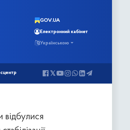
GOV.UA
Електронний кабінет
Українською
сцентр
и відбулися