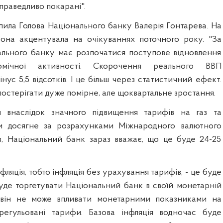
справедливо покарані".
пила Голова Національного банку Валерія Гонтарева. На
она акцентувала на очікуваннях поточного року. "За
льного банку має розпочатися поступове відновлення
омічної активності. Скорочення реального ВВП
інус 5,5 відсотків. І це більш через статистичний ефект.
остерігати дуже помірне, але щоквартальне зростання.
я внаслідок значного підвищення тарифів на газ та
и досягне за розрахунками Міжнародного валютного
в, Національний банк зараз вважає, що це буде 24-25
фляція, тобто інфляція без урахування тарифів, - це буде
 буде торгетувати Національний банк в своїй монетарній
ки він не може впливати монетарними показниками на
врегульовані тарифи. Базова інфляція водночас буде