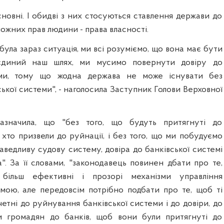
новні. І обидві з них стосуються ставлення держави до
ожних прав людини - права власності.
 була зараз ситуація, ми всі розуміємо, що вона має бути
 єдиний наш шлях, ми мусимо повернути довіру до
еми, тому що жодна держава не може існувати без
ької системи", - наголосила Заступник Голови Верховної
азначила, що "без того, що будуть притягнуті до
і, хто призвели до руйнації, і без того, що ми побудуємо
раведливу судову систему, довіра до банківської системі
". За її словами, "законодавець повинен дбати про те,
більш ефективні і прозорі механізми управління
мою, але передовсім потрібно подбати про те, щоб ті
четні до руйнування банківської системи і до довіри, до
и громадян до банків, щоб вони були притягнуті до