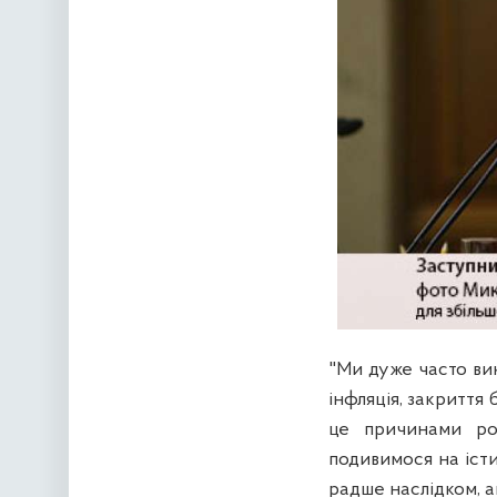
"Ми дуже часто вик
інфляція, закриття
це причинами роз
подивимося на істи
радше наслідком, а