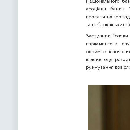
Національного бан
асоціації банків 
профільних громадс
та небанківських ф
Заступник Голови
парламентські слу
одним із ключових
власне оця розхит
руйнування довірл