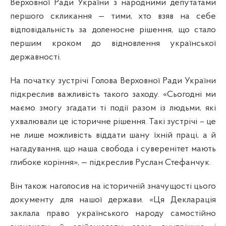
Верховної Ради України з народними депутатами
першого скликання — тими, хто взяв на себе
відповідальність за доленосне рішення, що стало
першим кроком до відновлення української
державності.
На початку зустрічі Голова Верховної Ради України
підкреслив важливість такого заходу. «Сьогодні ми
маємо змогу згадати ті події разом із людьми, які
ухвалювали це історичне рішення. Такі зустрічі – це
не лише можливість віддати шану їхній праці, а й
нагадування, що наша свобода і суверенітет мають
глибоке коріння», — підкреслив Руслан Стефанчук.
Він також наголосив на історичній значущості цього
документу для нашої держави. «Ця Декларація
заклала право українського народу самостійно