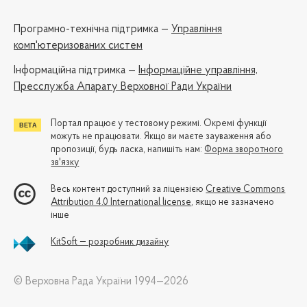
Програмно-технічна підтримка —
Управління
комп'ютеризованих систем
Iнформаційна підтримка —
Інформаційне управління,
Пресслужба Апарату Верховної Ради України
Портал працює у тестовому режимі. Окремі функції
можуть не працювати. Якщо ви маєте зауваження або
пропозиції, будь ласка, напишіть нам:
Форма зворотного
зв'язку
Весь контент доступний за ліцензією
Creative Commons
Attribution 4.0 International license
, якщо не зазначено
інше
KitSoft — розробник дизайну
© Верховна Рада України 1994—2026