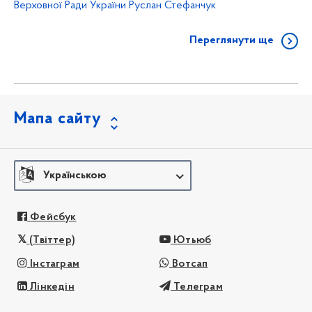
Верховної Ради України Руслан Стефанчук
Переглянути ще
Мапа сайту
Українською
Фейсбук
(Твіттер)
Ютьюб
Інстаграм
Вотсап
Лінкедін
Телеграм