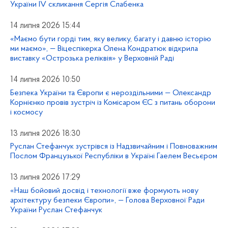
України IV скликання Сергія Слабенка
14 липня 2026 15:44
«Маємо бути горді тим, яку велику, багату і давню історію
ми маємо», — Віцеспікерка Олена Кондратюк відкрила
виставку «Острозька реліквія» у Верховній Раді
14 липня 2026 10:50
Безпека України та Європи є нероздільними — Олександр
Корнієнко провів зустріч із Комісаром ЄС з питань оборони
і космосу
13 липня 2026 18:30
Руслан Стефанчук зустрівся із Надзвичайним і Повноважним
Послом Французької Республіки в Україні Гаелем Весьєром
13 липня 2026 17:29
«Наш бойовий досвід і технології вже формують нову
архітектуру безпеки Європи», — Голова Верховної Ради
України Руслан Стефанчук