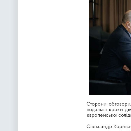
Сторони обговорил
подальші кроки дл
європейської солід
Олександр Корнієнк