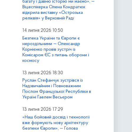
багату і давню історію ми маємо», —
Віцеспікерка Олена Кондратюк
відкрила виставку «Острозька
реліквія» у Верховній Раді
14 липня 2026 10:50
Безпека України та Європи є
нероздільними — Олександр
Корнієнко провів зустріч із
Комісаром ЄС з питань оборони і
космосу
13 липня 2026 18:30
Руслан Стефанчук зустрівся із
Надзвичайним і Повноважним
Послом Французької Республіки в
Україні Гаелем Весьєром
13 липня 2026 17:29
«Наш бойовий досвід і технології
вже формують нову архітектуру
безпеки Європи», — Голова