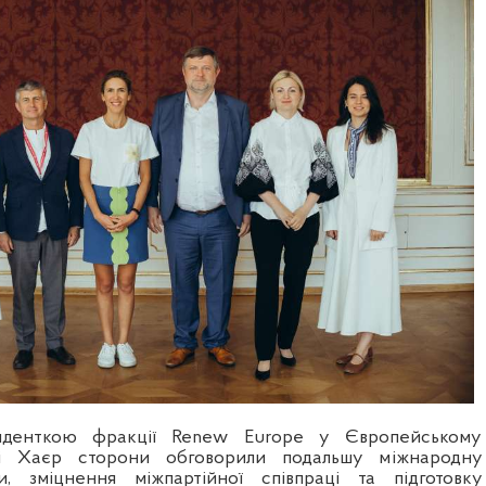
иденткою фракції Renew Europe у Європейському
рі Хаєр сторони обговорили подальшу міжнародну
и, зміцнення міжпартійної співпраці та підготовку