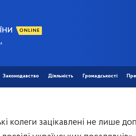
ЇНИ
ONLINE
и
Законодавство
Діяльність
Громадськості
Пре
і колеги зацікавлені не лише доп