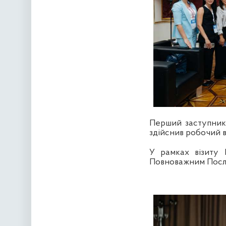
Перший заступник
здійснив робочий ві
У рамках візиту 
Повноважним Посло