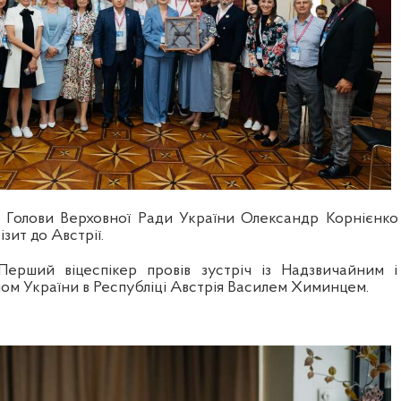
 Голови Верховної Ради України Олександр Корнієнко
зит до Австрії.
Перший віцеспікер провів зустріч із Надзвичайним і
м України в Республіці Австрія Василем Химинцем.