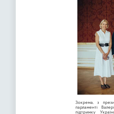
Зокрема, з през
парламенті Вале
підтримку Україн