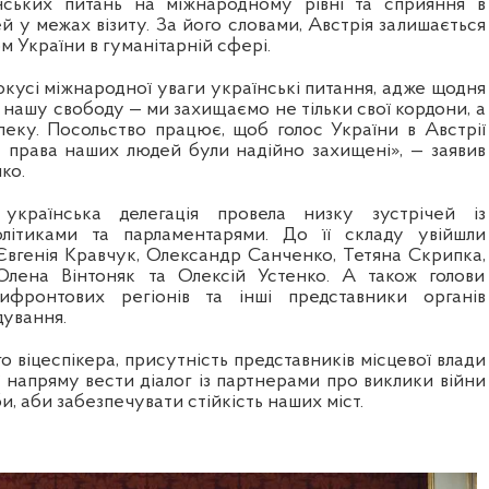
нських питань на міжнародному рівні та сприяння в
чей у межах візиту. За його словами, Австрія залишається
 України в гуманітарній сфері.
кусі міжнародної уваги українські питання, адже щодня
 нашу свободу — ми захищаємо не тільки свої кордони, а
пеку. Посольство працює, щоб голос України в Австрії
а права наших людей були надійно захищені», — заявив
ко.
українська делегація провела низку зустрічей із
літиками та парламентарями. До її складу увійшли
Євгенія Кравчук, Олександр Санченко, Тетяна Скрипка,
Олена Вінтоняк та Олексій Устенко. А також голови
фронтових регіонів та інші представники органів
дування.
 віцеспікера, присутність представників місцевої влади
ї напряму вести діалог із партнерами про виклики війни
и, аби забезпечувати стійкість наших міст.