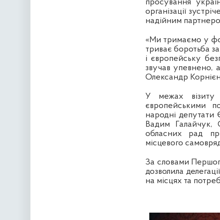
просування украї
організації зустрі
надійним партнером
«Ми тримаємо у фо
триває боротьба за
і європейську без
звучав упевнено, 
Олександр Корнієн
У межах візиту 
європейськими по
народні депутати 
Вадим Галайчук, 
обласних рад при
місцевого самовря
За словами Першого
дозволила делегаці
на місцях та потреб