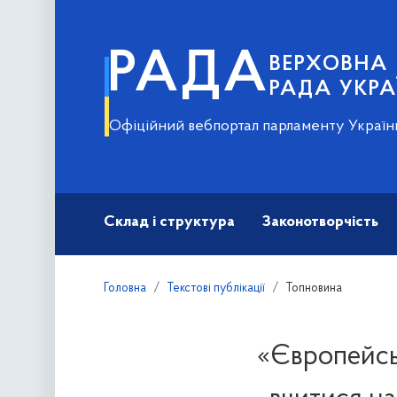
РАДА
ВЕРХОВНА
РАДА УКРА
Офіційний вебпортал парламенту Україн
Склад і структура
Законотворчість
Головна
Текстові публікації
Топновина
«Європейськ