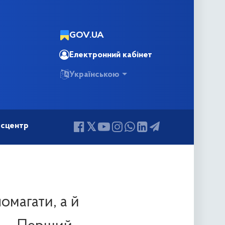
GOV.UA
Електронний кабінет
Українською
сцентр
омагати, а й