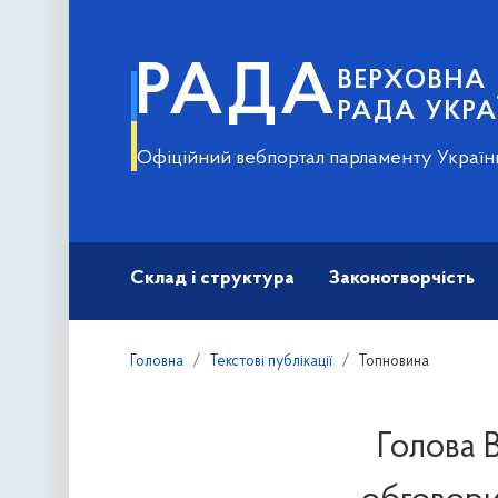
РАДА
ВЕРХОВНА
РАДА УКРА
Офіційний вебпортал парламенту Україн
Склад і структура
Законотворчість
Головна
Текстові публікації
Топновина
Голова 