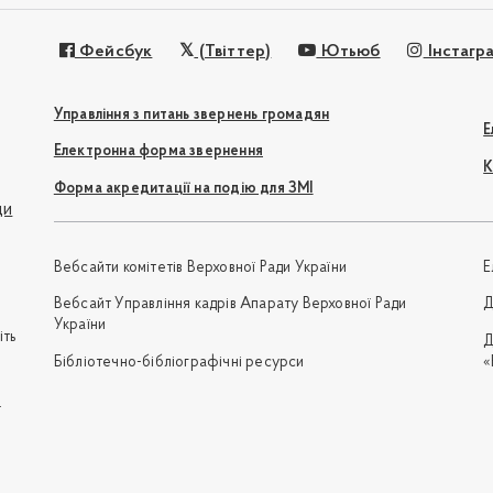
Фейсбук
(Твіттер)
Ютьюб
Інстагр
Управління з питань звернень громадян
Е
Електронна форма звернення
К
Форма акредитації на подію для ЗМІ
ди
Вебсайти комітетів Верховної Ради України
Е
Вебсайт Управління кадрів Апарату Верховної Ради
Д
України
іть
Д
Бібліотечно-бібліографічні ресурси
«
e