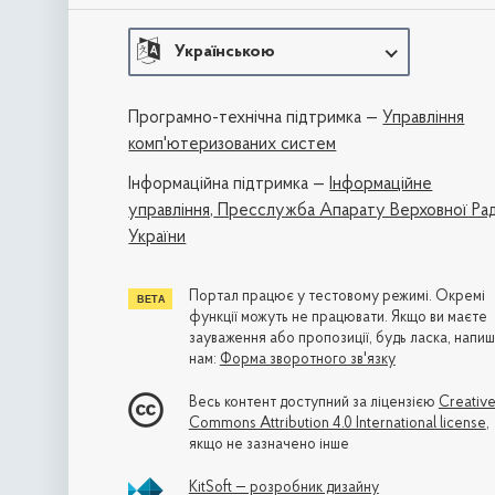
Українською
Програмно-технічна підтримка —
Управління
комп'ютеризованих систем
Iнформаційна підтримка —
Інформаційне
управління,
Пресслужба Апарату Верховної Ра
України
Портал працює у тестовому режимі. Окремі
функції можуть не працювати. Якщо ви маєте
зауваження або пропозиції, будь ласка, напиш
нам:
Форма зворотного зв'язку
Весь контент доступний за ліцензією
Creativ
Commons Attribution 4.0 International license
,
якщо не зазначено інше
KitSoft — розробник дизайну