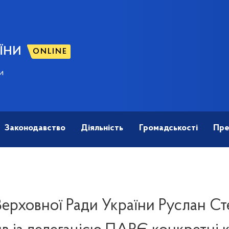
ЇНИ
ONLINE
и
Законодавство
Діяльність
Громадськості
Пре
Верховної Ради України Руслан С