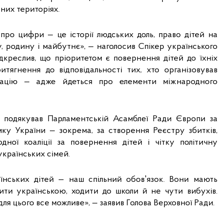
них територіях.
про цифри — це історії людських доль, право дітей на 
ту, родину і майбутнє», — наголосив Спікер українського 
дкреслив, що пріоритетом є повернення дітей до їхніх 
итягнення до відповідальності тих, хто організовував 
тацію — адже йдеться про елементи міжнародного 
 подякував Парламентській Асамблеї Ради Європи за 
мку України — зокрема, за створення Реєстру збитків, 
одної коаліції за повернення дітей і чітку політичну 
українських сімей.
нських дітей — наш спільний обовʼязок. Вони мають 
ити українською, ходити до школи й не чути вибухів. 
ля цього все можливе», — заявив Голова Верховної Ради.