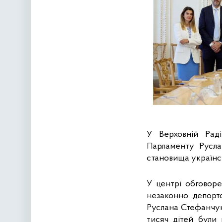
У Верховній Раді
Парламенту Русла
становища українсь
У центрі обговоре
незаконно депорто
Руслана Стефанчука
тисяч дітей були 