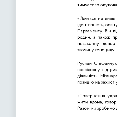
тимчасово окупова
«Йдеться не лише 
ідентичність, осві
Парламенту. Він пі
родин, а також пр
незаконну депор
злочину геноциду.
Руслан Стефанчук
послідовну підтри
діяльність Міжнар
позицію на захист 
«Повернення украї
жити вдома, говор
Разом ми зробимо д