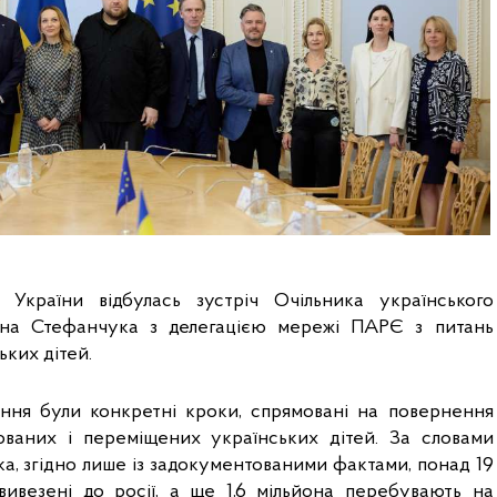
 України відбулась зустріч Очільника українського 
на Стефанчука з делегацією мережі ПАРЄ з питань 
ких дітей.
ння були конкретні кроки, спрямовані на повернення 
ваних і переміщених українських дітей. За словами 
, згідно лише із задокументованими фактами, понад 19 
вивезені до росії, а ще 1,6 мільйона перебувають на 