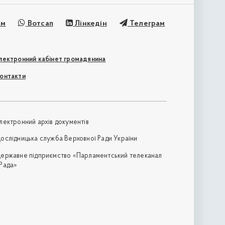
ам
Вотсап
Лінкедін
Телеграм
лектронний кабінет громадянина
онтакти
лектронний архів документів
ослідницька служба Верховної Ради України
ержавне підприємство «Парламентський телеканал
Рада»