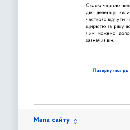
Своєю чергою член
для делегації вел
частково відчути, 
щирістю та рішучіс
чим можемо допом
зазначив він.
Повернутись до 
Мапа сайту