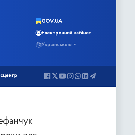
GOV.UA
Електронний кабінет
Українською
сцентр
тефанчук