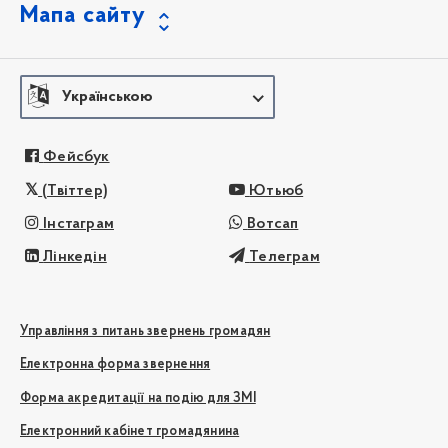
Мапа сайту
Українською
Фейсбук
(Твіттер)
Ютьюб
Інстаграм
Вотсап
Лінкедін
Телеграм
Управління з питань звернень громадян
Електронна форма звернення
Форма акредитації на подію для ЗМІ
Електронний кабінет громадянина