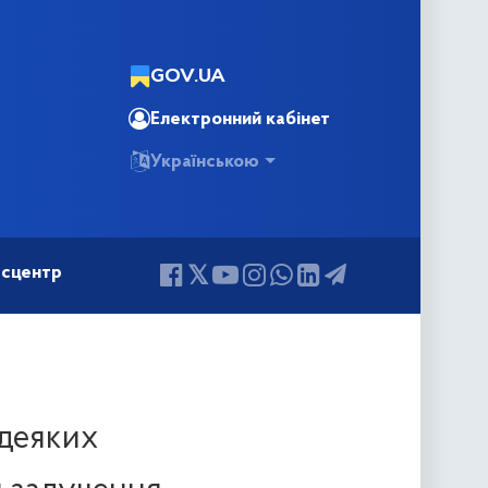
GOV.UA
Електронний кабінет
Українською
сцентр
 деяких