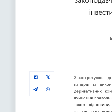
законодавч
інвест
Закон регулює відн
паперів та викон
деривативних кон
вчинення правочин
також відносини
діяльності на ринк