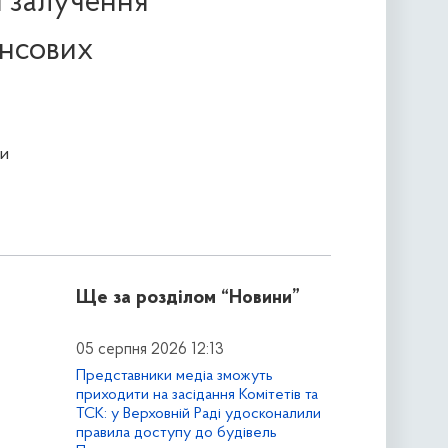
я залучення
ансових
и
Ще за розділом
“Новини”
05 серпня 2026 12:13
Представники медіа зможуть
приходити на засідання Комітетів та
ТСК: у Верховній Раді удосконалили
правила доступу до будівель