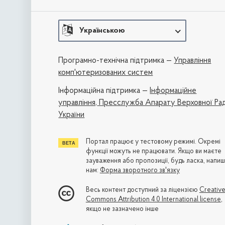
Українською
Програмно-технічна підтримка —
Управління
комп'ютеризованих систем
Iнформаційна підтримка —
Інформаційне
управління,
Пресслужба Апарату Верховної Ра
України
Портал працює у тестовому режимі. Окремі
функції можуть не працювати. Якщо ви маєте
зауваження або пропозиції, будь ласка, напиш
нам:
Форма зворотного зв'язку
Весь контент доступний за ліцензією
Creativ
Commons Attribution 4.0 International license
,
якщо не зазначено інше