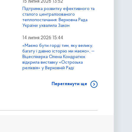
15 липня 2026 13:52
Підтримка розвитку ефективного та
сталого централізованого
теплопостачання: Верховна Рада
України ухвалила Закон
14 липня 2026 15:44
«Маємо бути горді тим, яку велику,
багату і давню історію ми маємо», —
Віцеспікерка Олена Кондратюк
відкрила виставку «Острозька
реліквія» у Верховній Раді
Переглянути ще