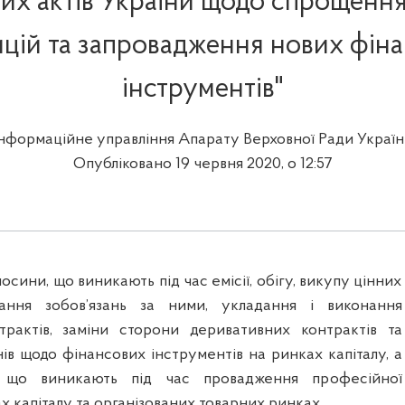
их актів України щодо спрощенн
ицій та запровадження нових фін
інструментів"
Інформаційне управління Апарату Верховної Ради Україн
Опубліковано 19 червня 2020, о 12:57
осини, що виникають під час емісії, обігу, викупу цінних
ання зобов’язань за ними, укладання і виконання
трактів, заміни сторони деривативних контрактів та
ів щодо фінансових інструментів на ринках капіталу, а
, що виникають під час провадження професійної
ах капіталу та організованих товарних ринках.