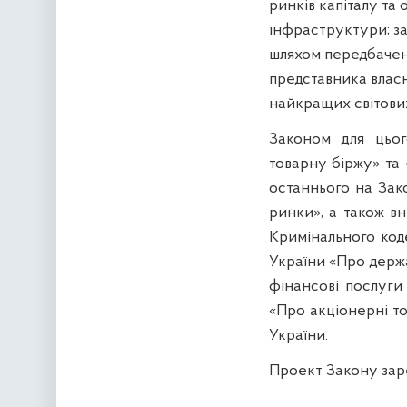
ринків капіталу та 
інфраструктури; за
шляхом передбаченн
представника власн
найкращих світови
Законом для цьог
товарну біржу» та
останнього на Зако
ринки», а також вн
Кримінального коде
України «Про держа
фінансові послуги
«Про акціонерні то
України.
Проект Закону зар