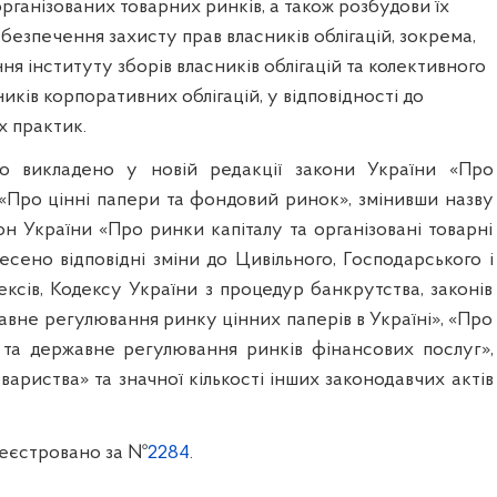
організованих товарних ринків, а також розбудови їх
безпечення захисту прав власників облігацій, зокрема,
я інституту зборів власників облігацій та колективного
иків корпоративних облігацій, у відповідності до
х практик.
о викладено у новій редакції закони України «Про
 «Про цінні папери та фондовий ринок», змінивши назву
н України «Про ринки капіталу та організовані товарні
есено відповідні зміни до Цивільного, Господарського і
ксів, Кодексу України з процедур банкрутства, законів
вне регулювання ринку цінних паперів в Україні», «Про
 та державне регулювання ринків фінансових послуг»,
вариства» та значної кількості інших законодавчих актів
еєстровано за №
2284
.