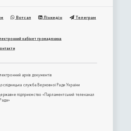
ам
Вотсап
Лінкедін
Телеграм
лектронний кабінет громадянина
онтакти
лектронний архів документів
ослідницька служба Верховної Ради України
ержавне підприємство «Парламентський телеканал
Рада»