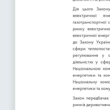
Дія цього Закон
електричної ен
газотранспортної с
ринку електрично
електричної енерг
до Закону Україн
сфери теплопоста
регулювання у сф
діяльністю у сфе
Національною ком
енергетики та ком
Національну ком
енергетики та кому
Закон
передбачає 
ринків деривативни