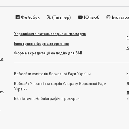
Фейсбук
(Твіттер)
Ютьюб
Інстагр
Управління з питань звернень громадян
Е
Електронна форма звернення
К
Форма акредитації на подію для ЗМІ
ди
Вебсайти комітетів Верховної Ради України
Е
Вебсайт Управління кадрів Апарату Верховної Ради
Д
України
іть
Д
Бібліотечно-бібліографічні ресурси
«
e