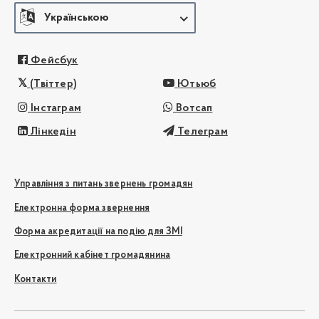
Українською
Фейсбук
(Твіттер)
Ютьюб
Інстаграм
Вотсап
Лінкедін
Телеграм
Управління з питань звернень громадян
Електронна форма звернення
Форма акредитації на подію для ЗМІ
Електронний кабінет громадянина
Контакти