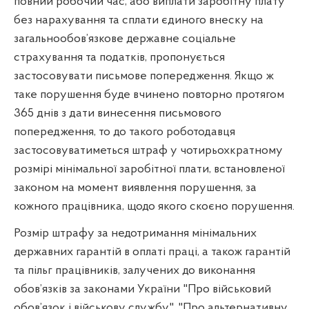
повний робочий час, або виплати заробітну плату
без нарахування та сплати єдиного внеску на
загальнообов’язкове державне соціальне
страхування та податків, пропонується
застосовувати письмове попередження. Якщо ж
таке порушення буде вчинено повторно протягом
365 днів з дати винесення письмового
попередження, то до такого роботодавця
застосовуватиметься штраф у чотирьохкратному
розмірі мінімальної заробітної плати, встановленої
законом на момент виявлення порушення, за
кожного працівника, щодо якого скоєно порушення.
Розмір штрафу за недотримання мінімальних
державних гарантій в оплаті праці, а також гарантій
та пільг працівників, залучених до виконання
обов’язків за законами України "Про військовий
обов’язок і військову службу", "Про альтернативну