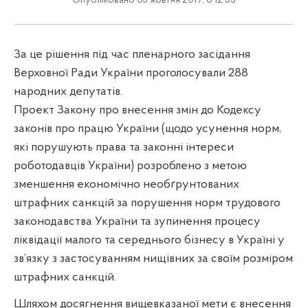
Опубліковано 03 жовтня 2019, о 12:55
За це рішення під час пленарного засідання
Верховної Ради України проголосували 288
народних депутатів.
Проект Закону про внесення змін до Кодексу
законів про працю України (щодо усунення норм,
які порушують права та законні інтереси
роботодавців України) розроблено з метою
зменшення економічно необґрунтованих
штрафних санкцій за порушення норм трудового
законодавства України та зупинення процесу
ліквідації малого та середнього бізнесу в Україні у
зв’язку з застосуванням нищівних за своїм розміром
штрафних санкцій.
Шляхом досягнення вищевказаної мети є внесення