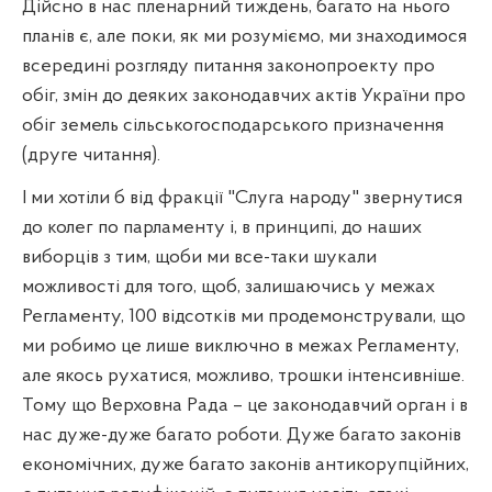
Дійсно в нас пленарний тиждень, багато на нього
планів є, але поки, як ми розуміємо, ми знаходимося
всередині розгляду питання законопроекту про
обіг, змін до деяких законодавчих актів України про
обіг земель сільськогосподарського призначення
(друге читання).
І ми хотіли б від фракції "Слуга народу" звернутися
до колег по парламенту і, в принципі, до наших
виборців з тим, щоби ми все-таки шукали
можливості для того, щоб, залишаючись у межах
Регламенту, 100 відсотків ми продемонстрували, що
ми робимо це лише виключно в межах Регламенту,
але якось рухатися, можливо, трошки інтенсивніше.
Тому що Верховна Рада – це законодавчий орган і в
нас дуже-дуже багато роботи. Дуже багато законів
економічних, дуже багато законів антикорупційних,