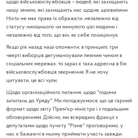
щодо військовослужбовців – людей, які захищають
нашу землю, які захищають нас щодня, щохвилини.
Ніхто не має права їх ображати, незалежно від
статусу нинішнього чи минулого цієї людини і
незалежно від того, що він, як себе позиціонує.
Якщо рік назад наші опоненти, в принципі, три
чверті виборців дегуманізували певним чином в
соціальних мережах, то зараз є така адресна в бік
військовослужбовців звернення. Я не хочу
цитувати, це всі чули.
Щодо організаційного питання, щодо "години
запитань до Уряду". Ми погоджуємося, що це гарний
формат щодо звіту Прем'єр-міністра і з подальшим
обговоренням. Дійсно, ми всередині фракції з
депутатами щодо пункту "Різне" проговоримо, у
нас є бажаючі в ньому приймати участь завжди.