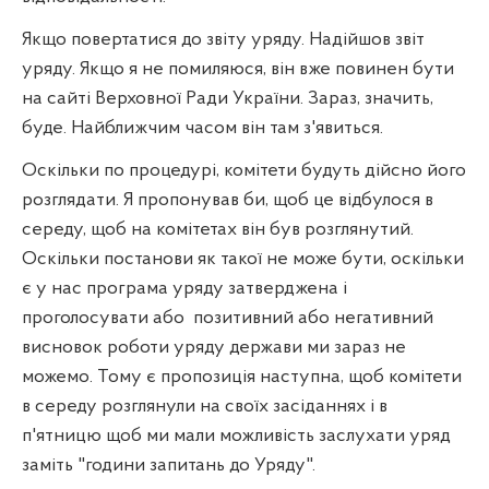
Якщо повертатися до звіту уряду. Надійшов звіт
уряду. Якщо я не помиляюся, він вже повинен бути
на сайті Верховної Ради України. Зараз, значить,
буде. Найближчим часом він там з'явиться.
Оскільки по процедурі, комітети будуть дійсно його
розглядати. Я пропонував би, щоб це відбулося в
середу, щоб на комітетах він був розглянутий.
Оскільки постанови як такої не може бути, оскільки
є у нас програма уряду затверджена і
проголосувати або
позитивний або негативний
висновок роботи уряду держави ми зараз не
можемо. Тому є пропозиція наступна, щоб комітети
в середу розглянули на своїх засіданнях і в
п'ятницю щоб ми мали можливість заслухати уряд
заміть "години запитань до Уряду".