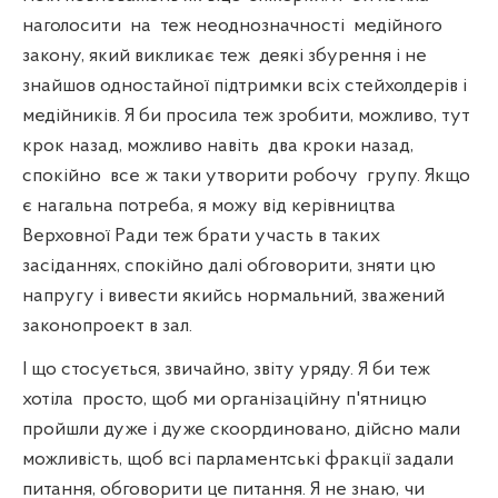
наголосити
на
теж неоднозначності
медійного
закону, який викликає теж
деякі збурення і не
знайшов одностайної підтримки всіх стейхолдерів і
медійників. Я би просила теж зробити, можливо, тут
крок назад, можливо навіть
два кроки назад,
спокійно
все ж таки утворити робочу
групу. Якщо
є нагальна потреба, я можу від керівництва
Верховної Ради теж брати участь в таких
засіданнях, спокійно далі обговорити, зняти цю
напругу і вивести якийсь нормальний, зважений
законопроект в зал.
І що стосується, звичайно, звіту уряду. Я би теж
хотіла
просто, щоб ми організаційну п'ятницю
пройшли дуже і дуже скоординовано, дійсно мали
можливість, щоб всі парламентські фракції задали
питання, обговорити це питання. Я не знаю, чи