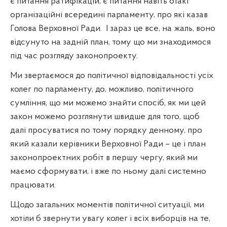
є питання ратифікацій, є питання навіть отакі
організаційні всередині парламенту, про які казав
Голова Верховної Ради.
І зараз це все, на жаль, воно
відсунуто на задній план, тому що ми знаходимося
під час розгляду законопроекту.
Ми звертаємося до політичної відповідальності усіх
колег по парламенту, до, можливо, політичного
сумління, що ми можемо знайти спосіб, як ми цей
закон можемо розглянути швидше для того, щоб
далі просуватися по тому порядку денному, про
який казали керівники Верховної Ради – це і план
законопроектних робіт в першу чергу, який ми
маємо сформувати, і вже по ньому далі системно
працювати.
Щодо загальних моментів політичної ситуації, ми
хотіли б звернути увагу колег і всіх виборців на те,