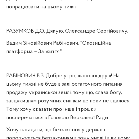
попрацювати на цьому тижні.
РАЗУМКОВ Д.О. Дякую, Олександре Сергійовичу.
Вадим Зіновійович Рабінович, "Опозиційна
платформа – За життя".
РАБІНОВИЧ В.З. Добре утро, шановні друзі! На
цьому тижні не буде в залі остаточного питання
продажу української землі, тому що, слава богу,
завдяки діям розумних сил вам це поки не вдалося.
Тому хочу сказати про інше і трошки
посперечатися з Головою Верховної Ради.
Хочу нагадати, що беззаконня у державі
породжується беззаконням в тому числі і в вищому