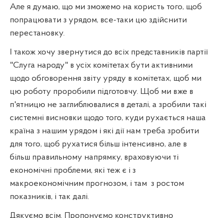
Але я думаю, що ми зможемо на користь того, щоб
попрацювати з урядом, все-таки цю здійснити
перестановку.
І також хочу звернутися до всіх представників партії
"Слуга народу" в усіх комітетах бути активними
щодо обговорення звіту уряду в комітетах, щоб ми
цю роботу проробили підготовчу. Щоб ми вже в
п'ятницю не заглиблювалися в деталі, а зробили такі
системні висновки щодо того, куди рухається наша
країна з нашим урядом і які дії нам треба зробити
для того, щоб рухатися більш інтенсивно, але в
більш правильному напрямку, враховуючи ті
економічні проблеми, які теж є і з
макроекономічним прогнозом, і там
з ростом
показників, і так далі.
Дякуємо всім. Пропонуємо конструктивно