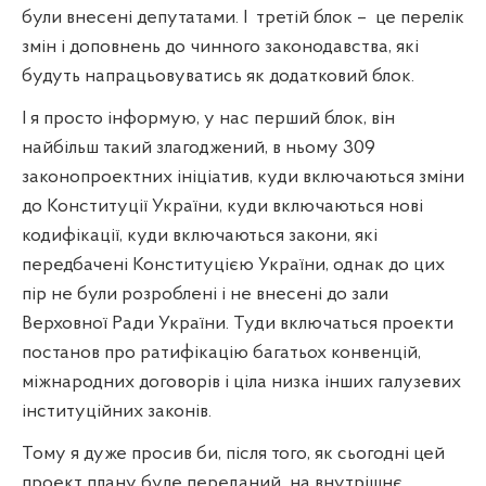
були внесені депутатами. І
третій блок –
це перелік
змін і доповнень до чинного законодавства, які
будуть напрацьовуватись як додатковий блок.
І я просто інформую, у нас перший блок, він
найбільш такий злагоджений, в ньому 309
законопроектних ініціатив, куди включаються зміни
до Конституції України, куди включаються нові
кодифікації, куди включаються закони, які
передбачені Конституцією України, однак до цих
пір не були розроблені і не внесені до зали
Верховної Ради України. Туди включаться проекти
постанов про ратифікацію багатьох конвенцій,
міжнародних договорів і ціла низка інших галузевих
інституційних законів.
Тому я дуже просив би, після того, як сьогодні цей
проект плану буде переданий
на внутрішнє