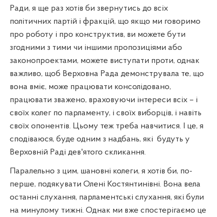
Ради, я ще раз хотів би звернутись до всіх
політичних партій і фракцій, що якщо ми говоримо
про роботу і про конструктив, ви можете бути
згодними з тими чи іншими пропозиціями або
законопроектами, можете виступати проти, однак
важливо, щоб Верховна Рада демонструвала те, що
вона вміє, може працювати консолідовано,
працювати зважено, враховуючи інтереси всіх – і
своїх колег по парламенту, і своїх виборців, і навіть
своїх опонентів. Цьому теж треба навчитися. І це, я
сподіваюся, буде одним з надбань, які
будуть у
Верховній Раді дев'ятого скликання.
Паралельно з цим, шановні колеги, я хотів би, по-
перше, подякувати Олені Костянтинівні. Вона вела
останні слухання, парламентські слухання, які були
на минулому тижні. Однак ми вже спостерігаємо це