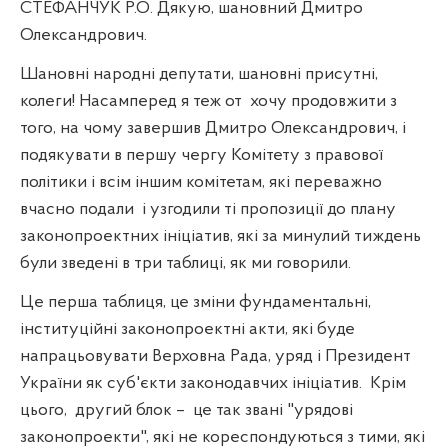
СТЕФАНЧУК Р.О. Дякую, шановний Дмитро
Олександрович.
Шановні народні депутати, шановні присутні,
колеги! Насамперед я теж от
хочу продовжити з
того, на чому завершив Дмитро Олександрович, і
подякувати в першу чергу Комітету з правової
політики і всім іншим комітетам, які переважно
вчасно подали
і узгодили ті пропозиції до плану
законопроектних ініціатив, які за минулий тиждень
були зведені в три таблиці, як ми говорили.
Це перша таблиця, це зміни фундаментальні,
інституційні законопроектні акти, які буде
напрацьовувати Верховна Рада, уряд і Президент
України як суб'єкти законодавчих ініціатив.
Крім
цього,
другий блок –
це так звані "урядові
законопроекти", які не кореспондуються з тими, які