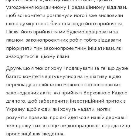
узгодження юридичному і
редакційному відділам,
щоб всі комітети розглянули його і вже висловили
свою думку і своє бачення щодо його прийняття.
Після
його прийняття ми будемо працювати за
планом
законопроектних робіт, тобто віддавати
пріоритети тим законопроектним ініціативам, які
знаходяться в
цьому плані.
Друге, що я теж от хочу і подякувати за те, що дуже
багато комітетів відгукнулися на ініціативу щодо
перекладу англійською мовою основоположних
законодавчих актів, які прийняті Верховною Радою
для того, щоб забезпечити інвестиційний приток в
Україну, щоб люди, які хочуть надати, могли
розуміти правила, про які йдеться в нашій державі. І
теж прошу тих, хто ще не доопрацював, передати ці
пропозиції для зведення.