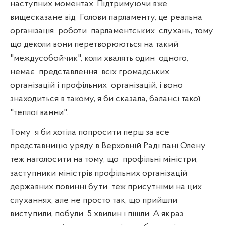
наступних моментах. Підтримуючи вже
вищесказане від
Голови парламенту, це реальна
організація
роботи
парламентських
слухань, тому
що деколи вони перетворюються на такий
"междусобойчик", коли хвалять один
одного,
немає
представлення
всіх громадських
організацій і профільних
організацій, і воно
знаходиться в такому, я би сказала, балансі такої
"теплої ванни".
Тому
я би хотіла попросити перш за все
представницю уряду в Верховній Раді пані Олену
теж наголосити на тому, що
профільні міністри,
заступники міністрів профільних організацій
державних повинні бути
теж присутніми на цих
слуханнях, але не просто так, що прийшли
виступили, побули
5 хвилин і пішли. А якраз