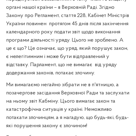
органі нашої країни – в Верховній Раді. Згідно
Закону про Регламент, стаття 228, Кабінет Міністрів
України повинен
протягом 45 днів після закінчення
календарного року подати звіт щодо виконання
програми діяльності уряду. Цього не зроблено. А
це є що? Це означає, що уряд, який порушує закон,
є нелегітимним і може бути відправлений у
відставку. Парламент, що не вимагає
від уряду
додержання законів, потакає злочину.
Ми вимагаємо негайно зібрати не в п'ятницю, а
позачергове засідання Верховної Ради та заслухати
на ньому звіт Кабміну. Цього вимагає закон та
катастрофічна ситуація у країні. Неможливо
потакати злочинцям, а я нагадую, що будь-які, будь-
які порушення закону є злочином!