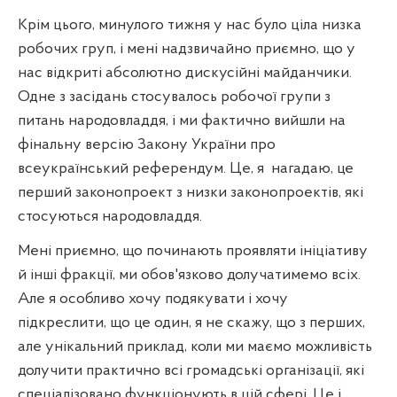
Крім цього, минулого тижня у нас було ціла низка
робочих груп, і мені надзвичайно приємно, що у
нас відкриті абсолютно дискусійні майданчики.
Одне з засідань стосувалось робочої групи з
питань народовладдя, і ми фактично вийшли на
фінальну версію Закону України про
всеукраїнський референдум. Це, я
нагадаю, це
перший законопроект з низки законопроектів, які
стосуються народовладдя.
Мені приємно, що починають проявляти ініціативу
й інші фракції, ми обов'язково долучатимемо всіх.
Але я особливо хочу подякувати і хочу
підкреслити, що це один, я не скажу, що з перших,
але унікальний приклад, коли ми маємо можливість
долучити практично всі громадські організації, які
спеціалізовано функціонують в цій сфері. Це і