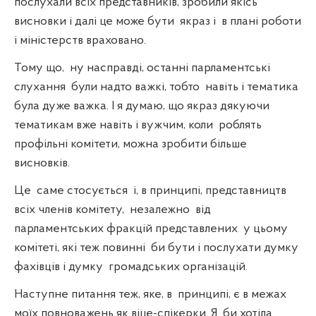
послухали всіх представників, зробили якісь
висновки і далі це може бути
якраз і
в плані роботи
і міністерств враховано.
Тому що,
ну насправді, останні парламентські
слухання
були надто важкі, тобто
навіть і тематика
була дуже важка. І я думаю, що якраз дякуючи
тематикам вже навіть і вужчим, коли
роблять
профільні комітети, можна зробити більше
висновків.
Це
саме стосується
і, в принципі, представництв
всіх членів комітету,
незалежно
від
парламентських фракцій представлених
у цьому
комітеті, які теж повинні
би бути і послухати думку
фахівців і думку
громадських організацій.
Наступне питання теж, яке, в
принципі, є в межах
моїх повноважень як віце-спікерки. Я
би хотіла