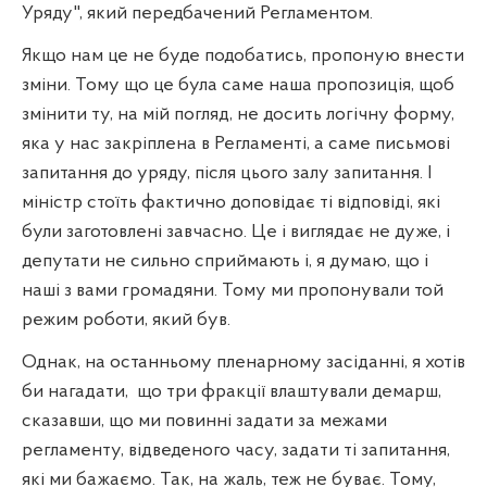
Уряду", який передбачений Регламентом.
Якщо нам це не буде подобатись, пропоную внести
зміни. Тому що це була саме наша пропозиція, щоб
змінити ту, на мій погляд, не досить логічну форму,
яка у нас закріплена в Регламенті, а саме письмові
запитання до уряду, після цього залу запитання. І
міністр стоїть фактично доповідає ті відповіді, які
були заготовлені завчасно. Це і виглядає не дуже, і
депутати не сильно сприймають і, я думаю, що і
наші з вами громадяни. Тому ми пропонували той
режим роботи, який був.
Однак, на останньому пленарному засіданні, я хотів
би нагадати,
що три фракції влаштували демарш,
сказавши, що ми повинні задати за межами
регламенту, відведеного часу, задати ті запитання,
які ми бажаємо. Так, на жаль, теж не буває. Тому,