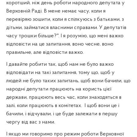
коротший, ніж день роботи народного депутата у
Верховній Раді. В мене немає часу, коли я
перевіряю зошити, коли я спілкуюсь з батьками, з
дітьми, займатися власними справами. У депутатів
часу трошки більше?". І я розумію, що мені важко
відповісти на це запитання, воно чесне, воно
правильне, але відповісти важко.
І давайте робити так, щоб нам не було важко
відповідати на такі запитання, тому що, щоб у
людей не було таких запитань, щоб вони бачили, що
народні депутати працюють на користь цієї
держави, працюють весь час, коли знаходяться в
залі, коли працюють в комітетах.
І щоб вони це і
бачили, і відчували, і це буде залежати в першу
чергу від вас з нами.
І якщо ми говоримо про режим роботи Верховної