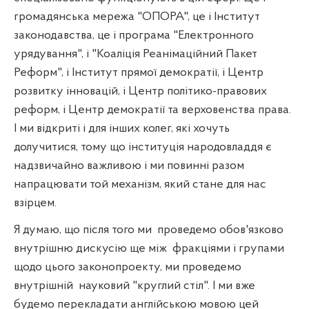
громадянська мережа "ОПОРА", це і Інститут
законодавства, це і програма "Електронного
урядування", і "Коаліція Реанімаційний Пакет
Реформ", і Інститут прямої демократії, і Центр
розвитку інновацій, і Центр політико-правових
реформ, і Центр демократії та верховенства права.
І ми відкриті і для інших колег, які хочуть
долучитися, тому що інституція народовладдя є
надзвичайно важливою і ми повинні разом
напрацювати той механізм, який
стане для нас
взірцем.
Я думаю, що після того ми
проведемо обов'язково
внутрішню дискусію ще між
фракціями і групами
щодо цього законопроекту, ми проведемо
внутрішній
науковий "круглий стіл". І ми вже
будемо перекладати англійською мовою цей