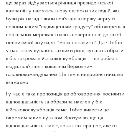
що зараз відбувається річниця президентської
кампанії і у нас якісь знову сплески тих подій, які
були рік назад. І вони пов'язані в першу чергу із
певним таким "підвищенням градусу" обговорень в
соціальних мережах і навіть поверненню до такої
неприємної штуки, як "мова ненависті". Да? Тобто
у нас знову лунають заклики різні, лунають образи
в бік зокрема військовослужбовців – і це роблять
люди, пов'язані з колишнім Верховним
головнокомандувачем. Це теж є неприйнятним, ми
вважаємо.
І у нас є така пропозиція до обговорення: посилити
відповідальність за образи та наклеп у бік
військовослужбовців саме. Тобто вивести це
окремим таким пунктом. Зрозуміло, що ця
відповідальність і так є, вона і так працює, але от