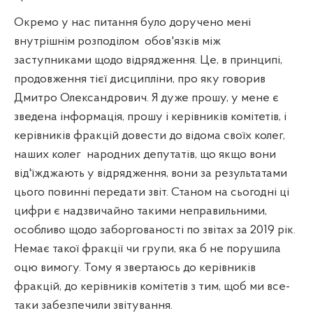
Окремо у нас питання було доручено мені
внутрішнім розподілом
обов'язків між
заступниками щодо відрядження. Це, в принципі,
продовження тієї дисципліни, про яку говорив
Дмитро Олександрович. Я дуже прошу, у мене є
зведена інформація, прошу і керівників комітетів, і
керівників фракцій довести до відома своїх колег,
наших колег
народних депутатів, що якщо вони
від'їжджають у відрядження, вони за результатами
цього повинні передати звіт. Станом на сьогодні ці
цифри є надзвичайно такими неправильними,
особливо щодо заборгованості по звітах за 2019 рік.
Немає такої фракції чи групи, яка б не порушила
оцю вимогу. Тому я звертаюсь до керівників
фракцій, до керівників комітетів з тим, щоб ми все-
таки забезпечили звітування.