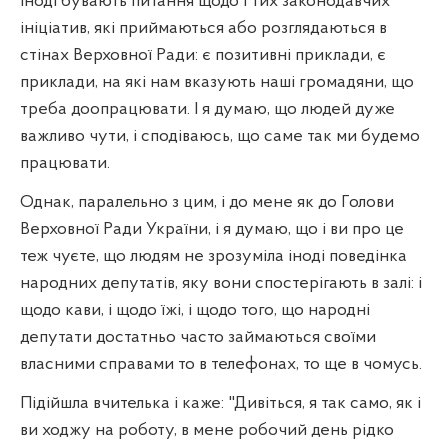
Іноді бувають питання щодо і тих законодавчих
ініціатив, які приймаються або розглядаються в
стінах Верховної Ради: є позитивні приклади, є
приклади, на які нам вказують наші громадяни, що
треба доопрацювати. І я думаю, що людей дуже
важливо чути, і сподіваюсь, що саме так ми будемо
працювати.
Однак, паралельно з цим, і до мене як до Голови
Верховної Ради України, і я думаю, що і ви про це
теж чуєте, що людям не зрозуміла іноді поведінка
народних депутатів, яку вони спостерігають в залі: і
щодо кави, і щодо їжі, і щодо того, що народні
депутати достатньо часто займаються своїми
власними справами то в телефонах, то ще в чомусь.
Підійшла вчителька і каже: "Дивіться, я так само, як і
ви ходжу на роботу, в мене робочий день рідко