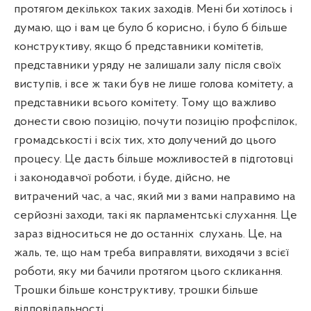
протягом декількох таких заходів. Мені би хотілось і
думаю, що і вам це було б корисно, і було б більше
конструктиву, якщо б представники комітетів,
представники уряду не залишали залу після своїх
виступів, і все ж таки був не лише голова комітету, а
представники всього комітету. Тому що важливо
донести свою позицію, почути позицію профспілок,
громадськості і всіх тих, хто долучений до цього
процесу. Це дасть більше можливостей в підготовці
і законодавчої роботи, і буде, дійсно, не
витрачений час, а час, який ми з вами направимо на
серйозні заходи, такі як парламентські слухання. Це
зараз відноситься не до останніх
слухань. Це, на
жаль, те, що нам треба виправляти, виходячи з всієї
роботи, яку ми бачили протягом цього скликання.
Трошки більше конструктиву, трошки більше
відповідальності.