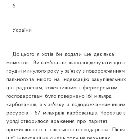
6
України.
До цього я хотів би додати ще декілька
моментів. Ви пам'ятаєте, шановні депутати, що в
грудні минулого року у зв'язку з подорожчанням
пального та іншого на індексацію закупівельних
цін радгоспам, колективним і фермерським
господарствам було повернено 161 мільярд
карбованців, а у зв'язку з подорожчанням інших
ресурсів - 57 мільярдів карбованців. Через це в
уряді створилося враження про паритет
промисловості і сільського господарства. Після
цієї індексації на кінець року на рахунках