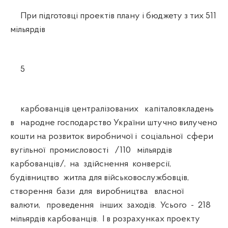
При підготовці проектів плану і бюджету з тих 511
мільярдів
5
карбованців централізованих капіталовкладень
в народне господарство України штучно вилучено
кошти на розвиток виробничої і соціальної сфери
вугільної промисловості /110 мільярдів
карбованців/, на здійснення конверсії,
будівництво житла для військовослужбовців,
створення бази для виробництва власної
валюти, проведення інших заходів. Усього - 218
мільярдів карбованців. І в розрахунках проекту