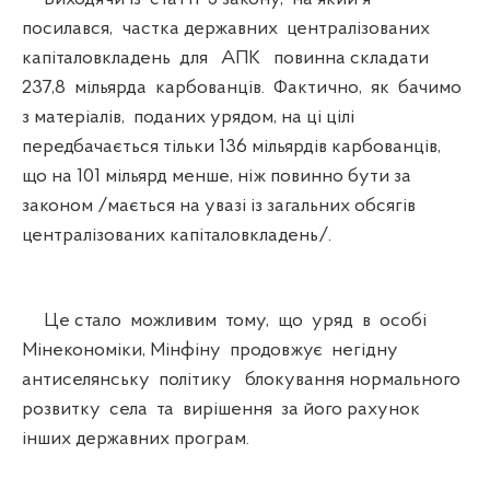
посилався, частка державних централізованих
капіталовкладень для АПК повинна складати
237,8 мільярда карбованців. Фактично, як бачимо
з матеріалів, поданих урядом, на ці цілі
передбачається тільки 136 мільярдів карбованців,
що на 101 мільярд менше, ніж повинно бути за
законом /мається на увазі із загальних обсягів
централізованих капіталовкладень/.
Це стало можливим тому, що уряд в особі
Мінекономіки, Мінфіну продовжує негідну
антиселянську політику блокування нормального
розвитку села та вирішення за його рахунок
інших державних програм.