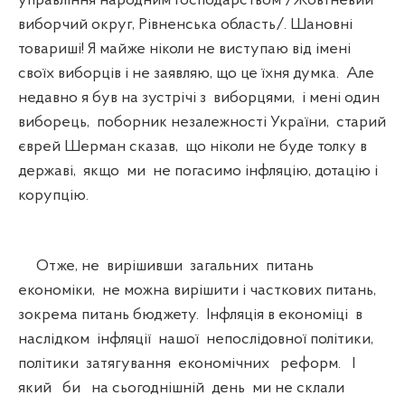
управління народним господарством /Жовтневий
виборчий округ, Рівненська область/. Шановні
товариші! Я майже ніколи не виступаю від імені
своїх виборців і не заявляю, що це їхня думка. Але
недавно я був на зустрічі з виборцями, і мені один
виборець, поборник незалежності України, старий
єврей Шерман сказав, що ніколи не буде толку в
державі, якщо ми не погасимо інфляцію, дотацію і
корупцію.
Отже, не вирішивши загальних питань
економіки, не можна вирішити і часткових питань,
зокрема питань бюджету. Інфляція в економіці в
наслідком інфляції нашої непослідовної політики,
політики затягування економічних реформ. І
який би на сьогоднішній день ми не склали