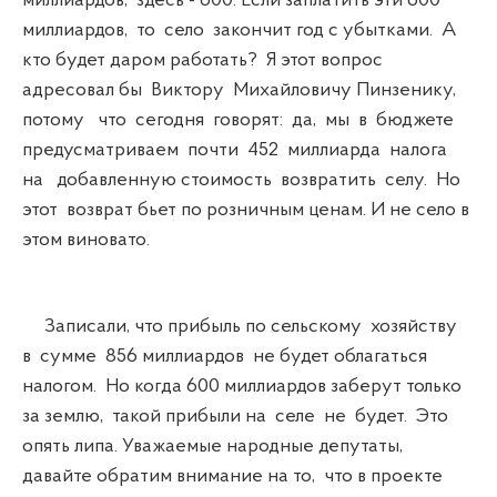
миллиардов, здесь - 600. Если заплатить эти 600
миллиардов, то село закончит год с убытками. А
кто будет даром работать? Я этот вопрос
адресовал бы Виктору Михайловичу Пинзенику,
потому что сегодня говорят: да, мы в бюджете
предусматриваем почти 452 миллиарда налога
на добавленную стоимость возвратить селу. Но
этот возврат бьет по розничным ценам. И не село в
этом виновато.
Записали, что прибыль по сельскому хозяйству
в сумме 856 миллиардов не будет облагаться
налогом. Но когда 600 миллиардов заберут только
за землю, такой прибыли на селе не будет. Это
опять липа. Уважаемые народные депутаты,
давайте обратим внимание на то, что в проекте