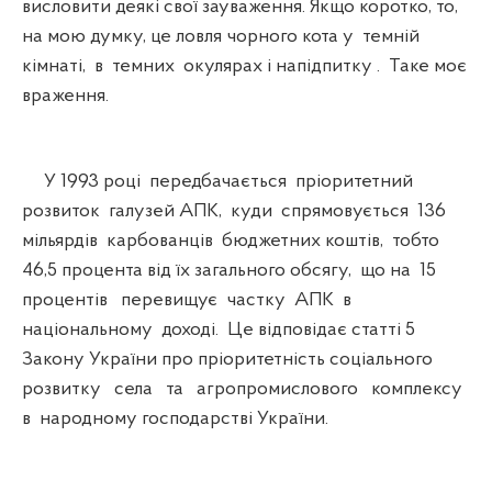
висловити деякі свої зауваження. Якщо коротко, то,
на мою думку, це ловля чорного кота у темній
кімнаті, в темних окулярах і напідпитку . Таке моє
враження.
У 1993 році передбачається пріоритетний
розвиток галузей АПК, куди спрямовується 136
мільярдів карбованців бюджетних коштів, тобто
46,5 процента від їх загального обсягу, що на 15
процентів перевищує частку АПК в
національному доході. Це відповідає статті 5
Закону України про пріоритетність соціального
розвитку села та агропромислового комплексу
в народному господарстві України.