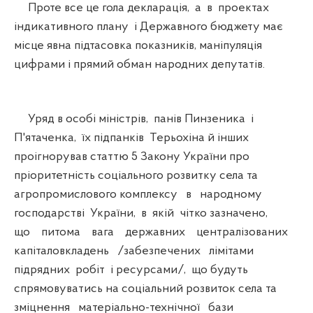
Проте все це гола декларація, а в проектах
індикативного плану і Державного бюджету має
місце явна підтасовка показників, маніпуляція
цифрами і прямий обман народних депутатів.
Уряд в особі міністрів, панів Пинзеника і
П'ятаченка, їх підпанків Терьохіна й інших
проігнорував статтю 5 Закону України про
пріоритетність соціального розвитку села та
агропромислового комплексу в народному
господарстві України, в якій чітко зазначено,
що питома вага державних централізованих
капіталовкладень /забезпечених лімітами
підрядних робіт і ресурсами/, що будуть
спрямовуватись на соціальний розвиток села та
зміцнення матеріально-технічної бази