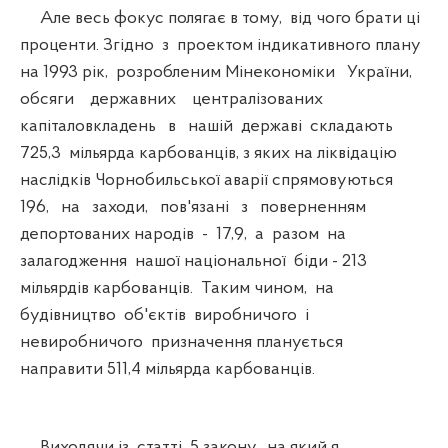
Але весь фокус полягає в тому, від чого брати ці
проценти. Згідно з проектом індикативного плану
на 1993 рік, розробленим Мінекономіки України,
обсяги державних централізованих
капіталовкладень в нашій державі складають
725,3 мільярда карбованців, з яких на ліквідацію
наслідків Чорнобильської аварії спрямовуються
196, на заходи, пов'язані з поверненням
депортованих народів - 17,9, а разом на
залагодження нашої національної біди - 213
мільярдів карбованців. Таким чином, на
будівництво об'єктів виробничого і
невиробничого призначення планується
направити 511,4 мільярда карбованців.
Виходячи із статті 5 закону, на який я