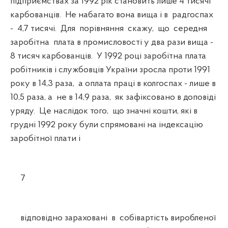
підприємствах за 1992 рік становить лише 4 тисячі
карбованців. Не набагато вона вища і в радгоспах
- 4,7 тисячі. Для порівняння скажу, що середня
заробітна плата в промисловості у два рази вища -
8 тисяч карбованців. У 1992 році заробітна плата
робітників і службовців України зросла проти 1991
року в 14,3 раза, а оплата праці в колгоспах - лише в
10,5 раза, а не в 14,9 раза, як зафіксовано в доповіді
уряду. Це наслідок того, що значні кошти, які в
грудні 1992 року були спрямовані на індексацію
заробітної плати і
7
відповідно зараховані в собівартість виробленої