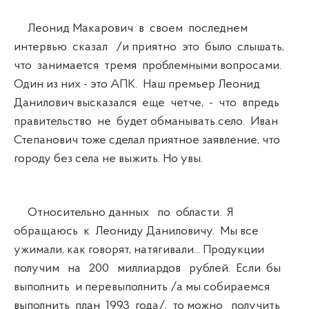
Леонид Макарович в своем последнем
интервью сказал /и приятно это было слышать,
что занимается тремя проблемными вопросами.
Один из них - это АПК. Наш премьер Леонид
Данилович высказался еще четче, - что впредь
правительство не будет обманывать село. Иван
Степанович тоже сделал приятное заявление, что
городу без села не выжить. Но увы.
Относительно данных по области. Я
обращаюсь к Леониду Даниловичу. Мы все
ужимали, как говорят, натягивали... Продукции
получим на 200 миллиардов рублей. Если бы
выполнить и перевыполнить /а мы собираемся
выполнить план 1993 года/, то можно получить