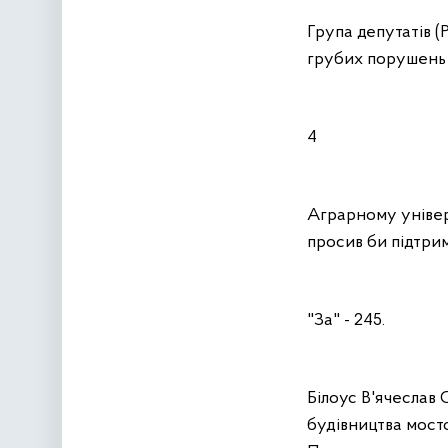
Група депутатів (
грубих порушень 
4
Аграрному універс
просив би підтрим
"За" - 245.
Білоус В'ячеслав
будівництва мосто