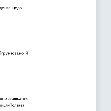
идента щодо
бгрунтовано. Я
вно зволікання
ниця-Полтава.