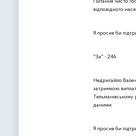
Питання чисто госп
відповідного насе
Я просив би підтр
"За" - 246.
Недригайло Вален
затримкою виплат
Тельманівському 
даними.
Я просив би підтр