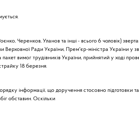
мується.
Роєнко,
Черенков, Уланов
та інші - всього 6 чоловік) зверт
и Верховної Ради України, Прем'єр-міністра України у зв
 пакет вимог трудівників України, прийнятий у ході про
страйку 18 березня.
порядку інформації, що доручення стосовно підготовки та
збіг обставин. Оскільки