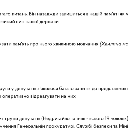
гато питань. Він назавжди залишиться в нашій пам'яті як 
великий син нашої держави.
увати пам'ять про нього хвилиною мовчання
{Хвилина мо
руги у депутатів з'явилося багато запитів до представникі
и оперативно відреагувати на них.
т групи депутатів (Недригайло та інші - всього 19 чолові
учення Генеральній прокуратурі, Службі безпеки та Мін