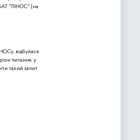
ВАТ "ЛІНОС" (на
ІНОСу, відбулася
ізні питання, у
ити такий запит