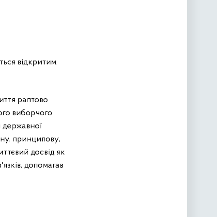
ться відкритим.
иття раптово
ого виборчого
і державної
ну, принципову,
иттєвий досвід як
'язків, допомагав