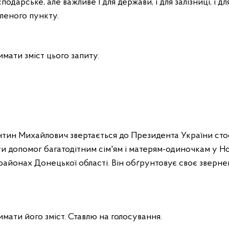
одарське, але важливе І для держави, і для залізниці, і дл
леного пункту.
имати зміст цього запиту.
тин Михайлович звертається до Президента України стос
и допомог багатодітним сім'ям і
матерям-одиночкам у
Но
районах Донецької області. Він обґрунтовує своє зверне
имати його зміст. Ставлю на голосування.