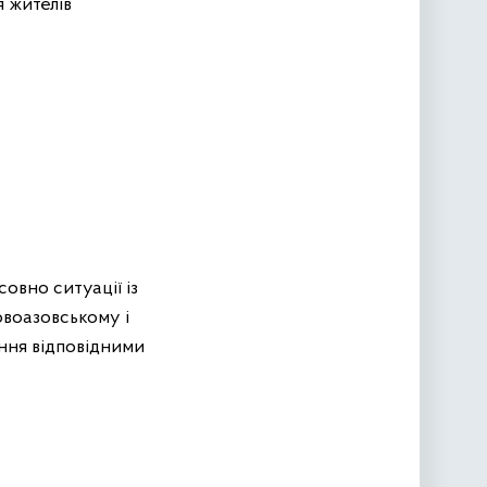
я жителів
овно ситуації із
воазовському і
ння відповідними