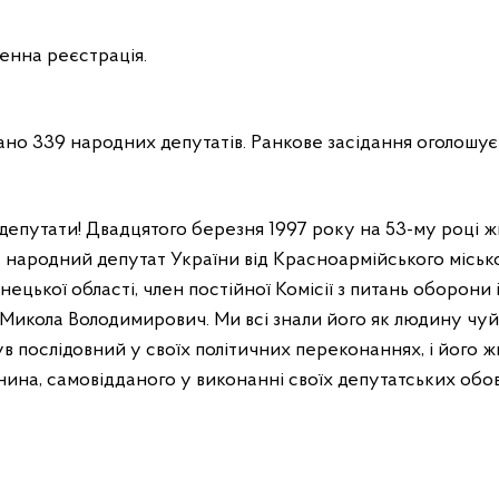
енна реєстрація.
ано 339 народних депутатів. Ранкове засідання оголошує
депутати! Двадцятого березня 1997 року на 53-му році ж
, народний депутат України від Красноармійського міськ
ецької області, член постійної Комісії з питань оборони 
 Микола Володимирович. Ми всі знали його як людину чуй
ув послідовний у своїх політичних переконаннях, і його ж
ина, самовідданого у виконанні своїх депутатських обов