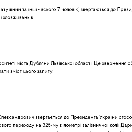
Ратушний та інші - всього 7 чоловік) звертаються до През
і зловживань в
итеті міста Дубляни Львівської області. Це звернення о
ати зміст цього запиту.
 Олександрович звертається до Президента України стосо
вого переходу на 325-му кілометрі залізничної колії Дар