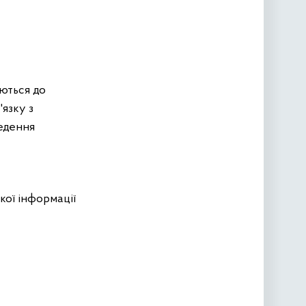
аються до
'язку з
ведення
кої інформації