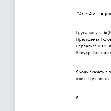
"За" - 218. Підтри
Група депутатів (
Президента, Голов
нереагуванням на
Всеукраїнського 
Я хочу сказати в 
вже є. Це просто 
5