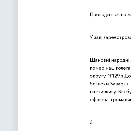
Проводиться поім
У залі зареєстров
Шановні народні 
помер наш колега
округу №129 з Дон
безпеки Заварзін
настирливу. Він б
офіцера, громадян
3