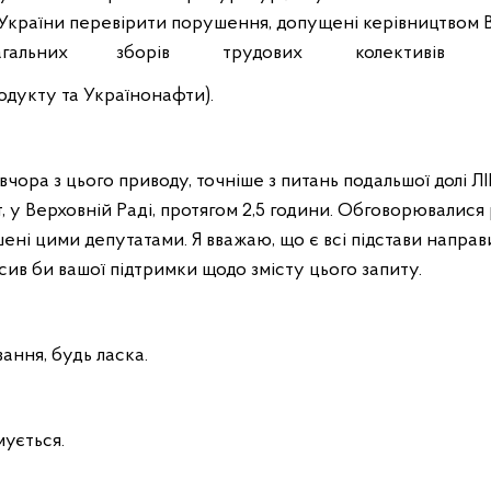
 України перевірити порушення, допущені керівництвом 
агальних зборів трудових колективів
дукту та Українонафти).
вчора з цього приводу, точніше з питань подальшої долі Л
, у Верховній Раді, протягом 2,5 години. Обговорювалися р
шені цими депутатами. Я вважаю, що є всі підстави направ
сив би вашої підтримки щодо змісту цього запиту.
ання, будь ласка.
мується.