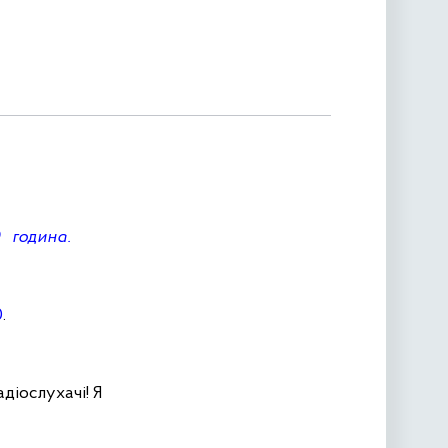
0 година.
0
.
діослухачі! Я