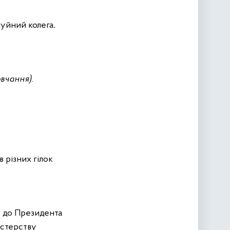
чуйний колега,
вчання).
в різних гілок
к) до Президента
істерству