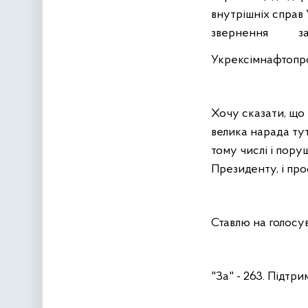
внутрішніх справ
звернення з
Укрексімнафтопро
Хочу сказати, що 
велика нарада тут
тому числі і пору
Президенту, і про
Ставлю на голосув
"За" - 263. Підтри