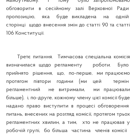
майбутньому. І тому було запропоновано
обговорити в сесійному залі Верховної Ради
пропозицію, яка буде викладена на одній
сторінці щодо внесення змін до статті 90 та статті
106 Конституції.
Третє питання. Тимчасова спеціальна комісія
визначилася щодо регламенту роботи. Було
прийнято рішення, що, по-перше, ми працюємо
протягом півтори години (ми цей термін
регламентний не витримали, ми працювали
більше), і, по-друге, кожному члену цієї комісії буде
надано право виступити в процесі обговорення
питань, внесених на розгляд комісії, протягом трьох
регламентних хвилин, а тим, хто не працював у
робочій групі, бо більша частина членів комісії