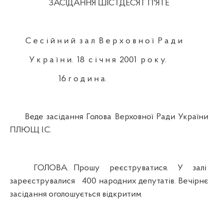
ЗАСІДАННЯ ШІСТДЕСЯТ П'ЯТЕ
С е с і й н и й з а л В е р х о в н о ї Р а д и
У к р а ї н и. 18 с і ч н я 2001 р о к у.
16 г о д и н а.
Веде засідання Голова Верховної Ради України
ПЛЮЩ І.С.
ГОЛОВА. Прошу реєструватися. У залі
зареєструвалися 400 народних депутатів. Вечірнє
засідання оголошується відкритим.