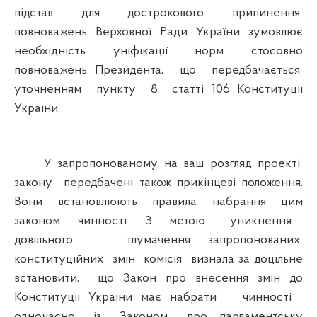
підстав для дострокового припинення
повноважень Верховної Ради України зумовлює
необхідність уніфікації норм стосовно
повноважень Президента, що передбачається
уточненням пункту 8 статті 106 Конституції
України.
У запропонованому на ваш розгляд проекті
закону передбачені також прикінцеві положення.
Вони встановлюють правила набрання цим
законом чинності. З метою уникнення
довільного тлумачення запропонованих
конституційних змін комісія визнала за доцільне
встановити, що Закон про внесення змін до
Конституції України має набрати чинності
одночасно із Законом про парламентську