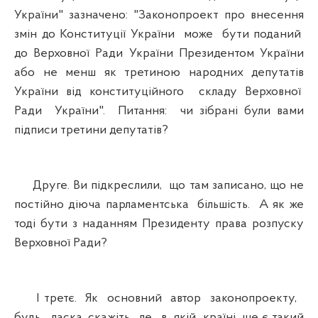
України" зазначено: "Законопроект про внесення
змін до Конституції України може бути поданий
до Верховної Ради України Президентом України
або не менш як третиною народних депутатів
України від конституційного складу Верховної
Ради України". Питання: чи зібрані були вами
підписи третини депутатів?
Друге. Ви підкреслили, що там записано, що не
постійно діюча парламентська більшість. А як же
тоді бути з наданням Президенту права розпуску
Верховної Ради?
І третє. Як основний автор законопроекту,
будь ласка, скажіть, де, в якій країні ще є такий