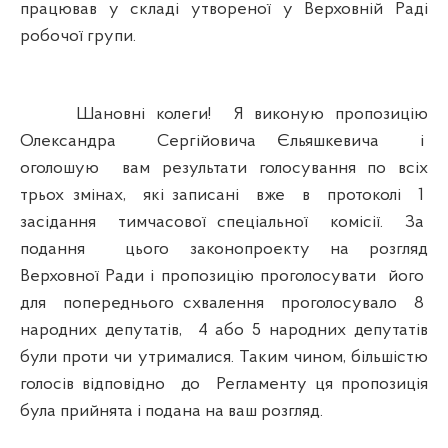
працював у складі утвореної у Верховній Раді
робочої групи.
Шановні колеги! Я виконую пропозицію
Олександра Сергійовича Єльяшкевича і
оголошую вам результати голосування по всіх
трьох змінах, які записані вже в протоколі 1
засідання тимчасової спеціальної комісії. За
подання цього законопроекту на розгляд
Верховної Ради і пропозицію проголосувати його
для попереднього схвалення проголосувало 8
народних депутатів, 4 або 5 народних депутатів
були проти чи утрималися. Таким чином, більшістю
голосів відповідно до Регламенту ця пропозиція
була прийнята і подана на ваш розгляд.