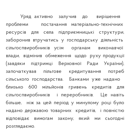
Уряд активно залучив до вирішення
проблеми постачання матеріально-технічних
ресурсів для села підприємницькі структури,
заборонив втручатись у господарську діяльність
сільгоспвиробників усім органам виконавчої
влади, відмінив обмеження щодо руху продукції
(завдяки підтримці Верховної Ради України),
започаткував пільгове кредитування потреб
сільського господарства. Банками уже надано
близько 600 мільйонів гривень кредитів для
сільгоспвиробників і переробників. Це навіть
більше, ніж за цей період у минулому році було
надано державою товарних кредитів, і повністю
відповідає вимогам закону, який ми сьогодні
розглядаємо.