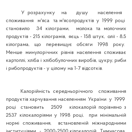
У розрахунку на душу населення
споживання м'яса та м'ясопродуктів у 1999 році
становило 34 кілограми, молока та молочних
продуктів - 215 кілограмів, яєць - 158 штук, олії - 8,5
кілограма, що перевищує обсяги 1998 року.
Менше минулорічних рівнів населення споживає
картоплі, хліба і хлібобулочних виробів, цукру, риби
і рибопродуктів - у цілому на 1-7 відсотків.
Калорійність середньорічного споживання
продуктів харчування населенням України у 1999
році становить 2509 кілокалорій порівняно з
2537 кілокалоріями у 1998 році, при мінімальній
нормі споживання, встановленій міжнародними
інституціями, - 2000-2500 кілокалорій. Тимчасова