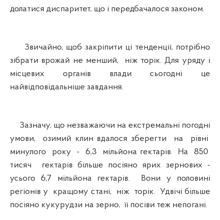
долатися диспаритет, що і передбачалося законом.
Звичайно, щоб закріпити ці тенденції, потрібно
зібрати врожай не менший, ніж торік. Для уряду і
місцевих органів влади сьогодні це
найвідповідальніше завдання.
Зазначу, що незважаючи на екстремальні погодні
умови, озимий клин вдалося зберегти на рівні
минулого року - 6,3 мільйона гектарів. На 850
тисяч гектарів більше посіяно ярих зернових -
усього 6,7 мільйона гектарів. Вони у половині
регіонів у кращому стані, ніж торік. Удвічі більше
посіяно кукурудзи на зерно, її посіви теж непогані.