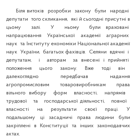
Біля витоків розробки закону були народні
депутати того скликання, які й сьогодні присутні в
цьому залі. У ньому були враховані
напрацювання Української академії аграрних
наук та Інституту економіки Національної академії
наук України, багатьох фахівців. Селяни вдячні і
депутатам, і авторам за внесені і прийняті
положення цього закону. Вже тоді він
далекоглядно передбачав надання
агропромисловим товаровиробникам права
вільного вибору форм власності, напрямів
трудової та господарської діяльності, повної
власності на результати своєї праці. У
подальшому ці засадничі права людини були
закріплені в Конституції та інших законодавчих
актах.