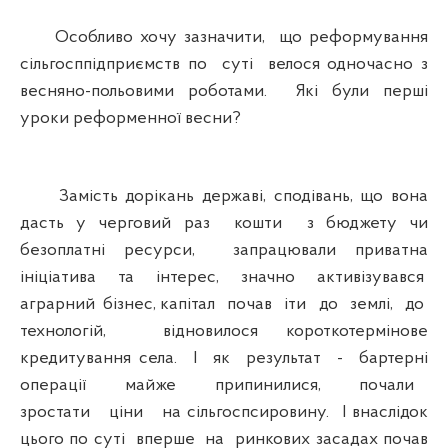
Особливо хочу зазначити, що реформування
сільгосппідприємств по суті велося одночасно з
весняно-польовими роботами. Які були перші
уроки реформенної весни?
Замість дорікань державі, сподівань, що вона
дасть у черговий раз кошти з бюджету чи
безоплатні ресурси, запрацювали приватна
ініціатива та інтерес, значно активізувався
аграрний бізнес, капітал почав іти до землі, до
технологій, відновилося короткотермінове
кредитування села. І як результат - бартерні
операції майже припинилися, почали
зростати ціни на сільгоспсировину. І внаслідок
цього по суті вперше на ринкових засадах почав