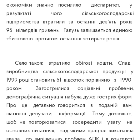
економіки значно посилило диспаритет, у
результаті чого сільськогосподарські
підприємства втратили за останні дев'ять років
95 мільярдів гривень. Галузь залишається єдиною
збитковою протягом останніх чотирьох років.
Село також втратило обігові кошти. Спад
виробництва сільськогосподарської продукції у
1999 році становить 51 відсоток порівняно з 1990
роком. Загострилися соціальні проблеми,
демографічна ситуація набула дуже гострих форм.
Про це детально говориться в поданій вам,
шановні депутати, інформації. Тому дозвольте,
щоб не повторюватися, зосередити увагу на
основних питаннях, над якими працює виконавча
влада, по вирішенню проблем АПК і в контексті