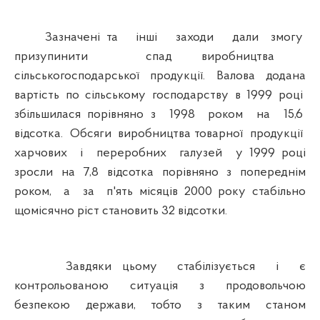
Зазначені та інші заходи дали змогу
призупинити спад виробництва
сільськогосподарської продукції. Валова додана
вартість по сільському господарству в 1999 році
збільшилася порівняно з 1998 роком на 15,6
відсотка. Обсяги виробництва товарної продукції
харчових і переробних галузей у 1999 році
зросли на 7,8 відсотка порівняно з попереднім
роком, а за п'ять місяців 2000 року стабільно
щомісячно ріст становить 32 відсотки.
Завдяки цьому стабілізується і є
контрольованою ситуація з продовольчою
безпекою держави, тобто з таким станом