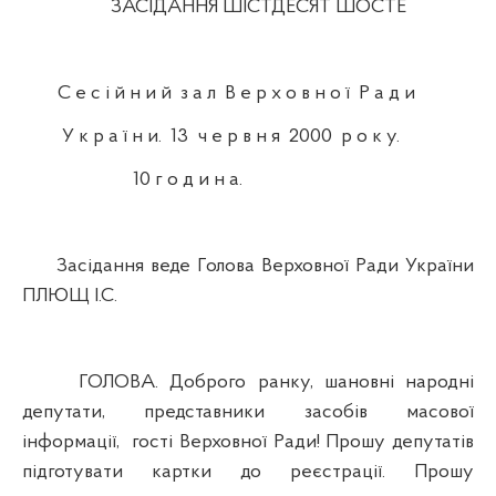
ЗАСІДАННЯ ШІСТДЕСЯТ ШОСТЕ
С е с і й н и й з а л В е р х о в н о ї Р а д и
У к р а ї н и. 13 ч е р в н я 2000 р о к у.
10 г о д и н а.
Засідання веде Голова Верховної Ради України
ПЛЮЩ І.С.
ГОЛОВА. Доброго ранку, шановні народні
депутати, представники засобів масової
інформації, гості Верховної Ради! Прошу депутатів
підготувати картки до реєстрації. Прошу