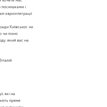
и хочете нас
и посмішками і
лі євроінтеграції
ради Київської, чи
о чи пізно
оду, який вас на
італій
, які на
мають пряме