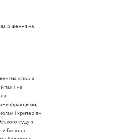
яла рішення на
ентна історія.
 так і не
ів.
ими фракціями,
могам і критеріям
ського суду з
ни Віктора