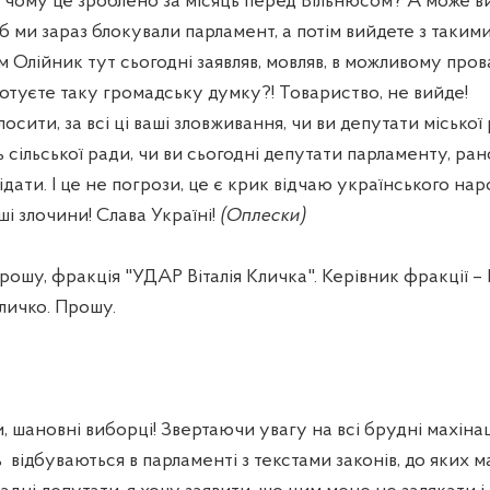
А чому це зроблено за місяць перед Вільнюсом? А може в
 ми зараз блокували парламент, а потім вийдете з таким
 Олійник тут сьогодні заявляв, мовляв, в можливому прова
Готуєте таку громадську думку?! Товариство, не вийде!
сити, за всі ці ваші зловживання, чи ви депутати міської 
ь сільської ради, чи ви сьогодні депутати парламенту, ран
ідати. І це не погрози, це є крик відчаю українського нар
ші злочини! Слава Україні!
(Оплески)
у, фракція "УДАР Віталія Кличка". Керівник фракції – В
личко. Прошу.
 шановні виборці! Звертаючи увагу на всі брудні махінації
ь
відбуваються в парламенті з текстами законів, до яких 