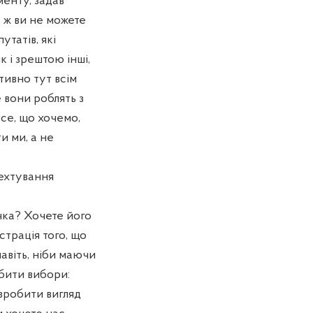
менту, задав
о ж ви не можете
утатів, які
к і зрештою інші,
тивно тут всім
 вони роблять з
се, що хочемо,
и ми, а не
нехтування
чка? Хочете його
страція того, що
авіть, ніби маючи
обити вибори:
 зробити вигляд