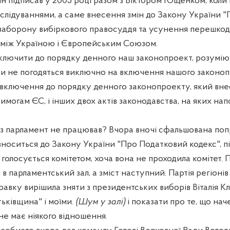
ін підписав у 2005 році разом з Віктором Ющенком, коли 
лідуваннями, а саме внесення змін до Закону України "П
заборону вибіркового правосуддя та усунення перешкод
 між Україною і Європейським Союзом.
лючити до порядку денного наш законопроект, розумію
ти не погодяться виключно на включення нашого законопр
 включення до порядку денного законопроекту, який вн
вимогам ЄС, і інших двох актів законодавства, на яких нап
аз парламент не працював? Вчора вночі сфальшована попр
вноситься до Закону України "Про Податковий кодекс", пі
голосується комітетом, хоча вона не проходила комітет. П
в парламентський зал, а зміст наступний. Партія регіонів
вку вирішила зняти з президентських виборів Віталія Кл
тьківщина" і моїми.
(Шум у залі)
і показати про те, що нач
 не має ніякого відношення.