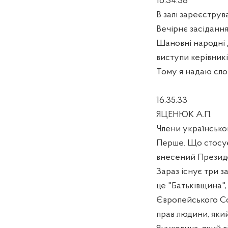
16:34:38
В залі зареєструв
Вечірнє засіданн
Шановні народні 
виступи керівникі
Тому я надаю сло
16:35:33
ЯЦЕНЮК А.П.
Члени українськог
Перше. Що стосує
внесений Президе
Зараз існує три 
це "Батьківщина",
Європейського Со
прав людини, який