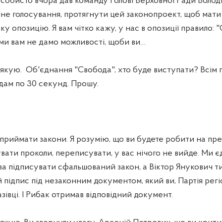
особисто вчора дав команду Голові Верховної Ради Воло
не голосування, протягнути цей законопроект, щоб мати
 опозицію. Я вам чітко кажу, у нас в опозиції правило: "О
у ми вам не дамо можливості, щоби ви…
якую.
Об'єднання "Свобода", хто буде виступати? Всім 
дам по 30 секунд. Прошу.
 приймати закони. Я розумію, що ви будете робити на пр
ати проколи, переписувати, у вас нічого не вийде. Ми єд
ва підписувати сфальшований закон, а Віктор Янукович т
й підпис під незаконним документом, який ви, Партія рег
азівці. І Рибак отримав відповідний документ.