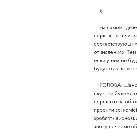
5
на самом деле н
первых, я счита
соответствующих 
отчислениях. Тем
если у них не бу
будут отказыватьс
ГОЛОВА. Шановні
слух не будемо о
передати на обго
просити всі коміс
зроблять висновк
знову почнемо обг