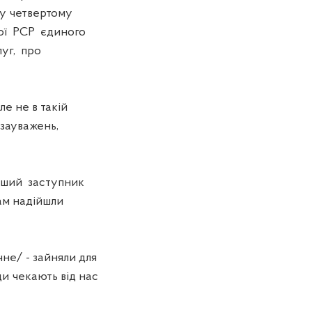
 у четвертому
ької РСР єдиного
луг, про
е не в такій
 зауважень,
ерший заступник
ам надійшли
не/ - зайняли для
и чекають від нас