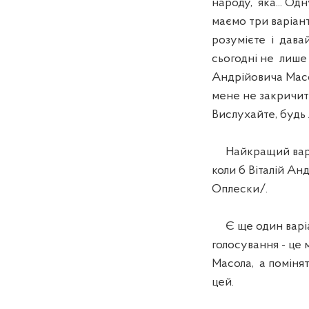
народу, яка... Од
маємо три варіан
розумієте і давай
сьогодні не лише 
Андрійовича Масо
мене не закричите
Вислухайте, будь 
Найкращий варіа
коли б Віталій Ан
Оплески/.
Є ще один варіан
голосування - це
Масола, а помінят
цей.