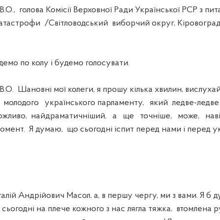
, голова Комісії Верховної Ради Української РСР з пит
атастрофи /Світловодський виборчий округ, Кіровоград
о по колу і будемо голосувати.
 Шановні мої колеги, я прошу кілька хвилин, вислуха
 молодого українського парламенту, який ледве-ледве
можливо, найдраматичніший, а ще точніше, може, наві
омент. Я думаю, що сьогодні іспит перед нами і перед у
ій Андрійович Масол, а, в першу чергу, ми з вами. Я б д
о сьогодні на плече кожного з нас лягла тяжка, втомлена