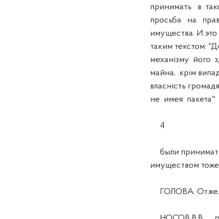
принимать в так
просьба на прав
имущества. И это
таким текстом: "
механізму його з
майна, крім випа
власність громадя
не имея пакета" 
4
были принимать
имуществом тоже 
ГОЛОВА. Отже, в
НОСОВ В.В. ... п