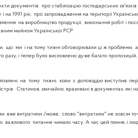
ти документів: про стабілізацію господарських зв'язків
у і на 1991 рік, про запровадження на території Українс
лення на виробництво продукції, виконання робіт і пос
вним майном Української РСР.
 що ми і на тому тижні обговорювали ці ж проблеми, ал
ого разу, і тепер було висловлено дуже багато пропозицій,
ловлені на тому тижні, коли з доповіддю виступив п
трів Статинов, звичайно, враховані в документах, які н
вже витратили /може, слово "витратили" не зовсім точ
о важливого питання чимало часу. А час цей плине, і люд