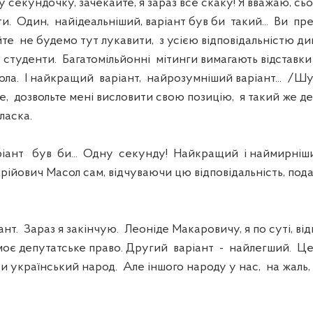
ну секундочку, зачекайте, я зараз все скаку! Я вважаю, сьо
ти. Один, найідеальніший, варіант був би такий... Ви п
те не будемо тут лукавити, з усією відповідальністю ди
студенти. Багатомільйонні мітинги вимагають відставки 
ла. І найкращий варіант, найрозумніший варіант... /Шу
, дозвольте мені висловити свою позицію, я такий же депу
ласка.
нт був би... Одну секунду! Найкращий і наймирніший
дрійович Масол сам, відчуваючи цю відповідальність, подав
т. Зараз я закінчую. Леоніде Макаровичу, я по суті, ві
 моє депутатське право. Другий варіант - найлегший. Це
и український народ. Але іншого народу у нас, на жаль,