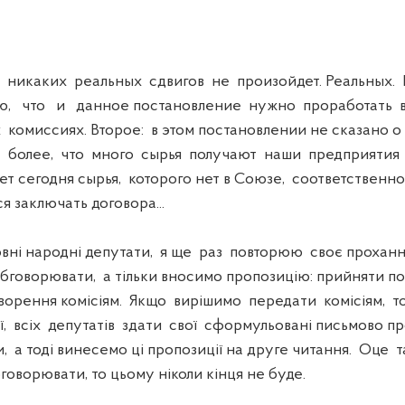
икаких реальных сдвигов не произойдет. Реальных. 
ю, что и данное постановление нужно проработать 
комиссиях. Второе: в этом постановлении не сказано 
 более, что много сырья получают наши предприятия "
дет сегодня сырья, которого нет в Союзе, соответственн
я заключать договора...
 народні депутати, я ще раз повторюю своє проханн
бговорювати, а тільки вносимо пропозицію: прийняти п
ворення комісіям. Якщо вирішимо передати комісіям, то
ії, всіх депутатів здати свої сформульовані письмово про
и, а тоді винесемо ці пропозиції на друге читання. Оце 
оворювати, то цьому ніколи кінця не буде.