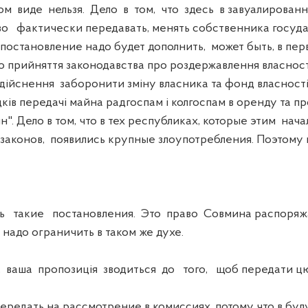
ом виде нельзя. Дело в том, что здесь в завуалирова
о фактически передавать, менять собственника госуд
 постановление надо будет дополнить, может быть, в пер
До прийняття законодавства про роздержавлення власност
дійснення заборонити зміну власника та фонд власност
дків передачі майна радгоспам і колгоспам в оренду та 
н". Дело в том, что в тех республиках, которые этим нач
законов, появились крупные злоупотребления. Поэтом
 такие постановления. Это право Совмина распоряж
надо ограничить в таком же духе.
аша пропозиція зводиться до того, щоб передати цю 
ередать на рассмотрение в комиссиях, потому что в бу