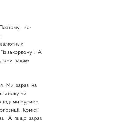
Поэтому, во-
в
о валютных
із закордону". А
о, они также
я. Ми зараз на
останову чи
 тоді ми мусимо
позиції. Комісії
так. А якщо зараз