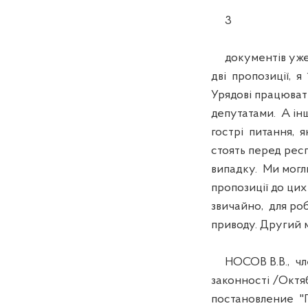
3
документів уже.
дві пропозиції, 
Урядові працюват
депутатами. А інш
гострі питання, я
стоять перед рес
випадку. Ми могли
пропозиції до цих
звичайно, для роб
приводу. Другий 
НОСОВ В.В., член
законності /Окт
постановление "П