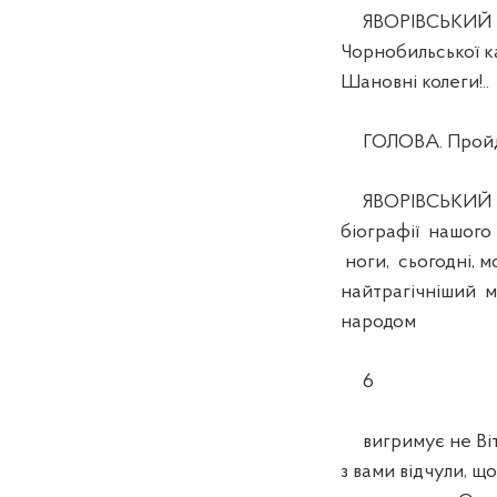
ЯВОРІВСЬКИЙ В.О.
Чорнобильської к
Шановні колеги!..
ГОЛОВА. Пройдем
ЯВОРІВСЬКИЙ В.О.
біографії нашого
ноги, сьогодні, 
найтрагічніший м
народом
6
вигримує не Вітал
з вами відчули, щ