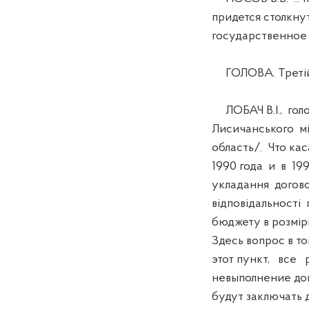
придется столкну
государственное 
ГОЛОВА. Третій
ЛОБАЧ В.І., гол
Лисичанського мі
область/. Что ка
1990 года и в 19
укладання догово
відповідальності
бюджету в розмір
Здесь вопрос в т
этот пункт, все
невыполнение дог
будут заключать 