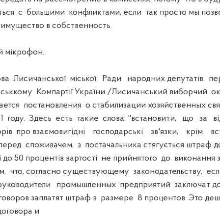
ться с большими конфликтами, если так просто мы позв
имущество в собственность.
 мікрофон.
ова Лисичанської міської Ради народних депутатів, п
ськкому Компартії України /Лисичанський виборчий ок
сается постановления о стабилизации хозяйственных связ
91 году. Здесь есть такие слова: "встановити, що за в
рів про взаємовигідні господарські зв'язки, крім вс
 перед споживачем, з постачальника стягується штраф д
і до 50 процентів вартості не прийнятого до виконання 
ом, что, согласно сущеcтвующему законодательству, е
 руководители промышленных предприятий заключат до
оворов заплатят штраф в размере 8 процентов. Это деш
договора и