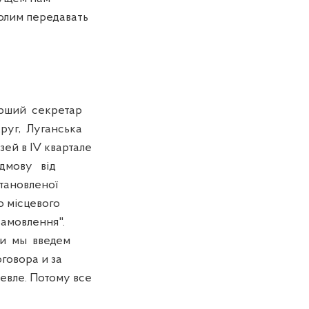
олим передавать
ерший секретар
руг, Луганська
ей в ІV квартале
ідмову від
тановленої
о місцевого
замовлення".
сли мы введем
говора и за
евле. Потому все