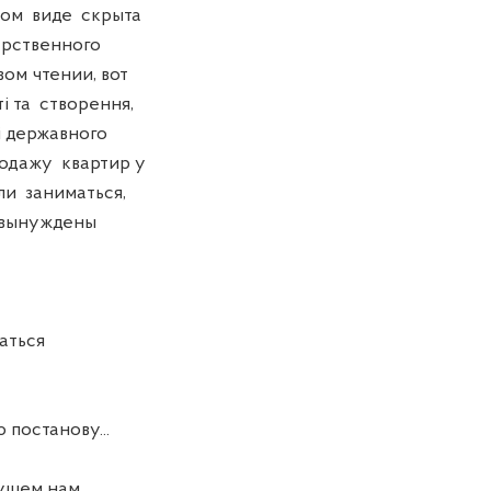
нном виде скрыта
арственного
вом чтении, вот
і та створення,
і державного
продажу квартир у
али заниматься,
у вынуждены
аться
постанову...
дущем нам