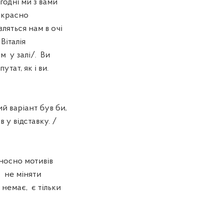
годні ми з вами
рекрасно
вляться нам в очі
Віталія
м у залі/. Ви
тат, як і ви.
 варіант був би,
 у відставку. /
дносно мотивів
 не міняти
 немає, є тільки