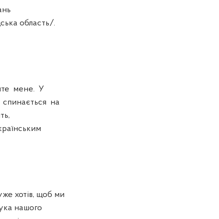
ань
ська область/.
йте мене. У
 спинається на
ть,
країнським
уже хотів, щоб ми
 рука нашого