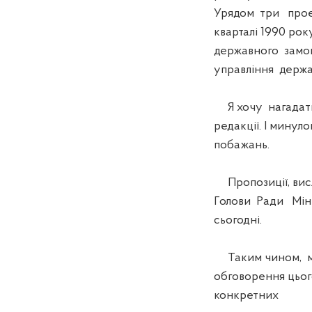
Урядом три проек
кварталі 1990 рок
державного замов
управління держа
Я хочу нагадати,
редакції. І минул
побажань.
Пропозиції, вис
Голови Ради Мініс
сьогодні.
Таким чином, ми 
обговорення цьог
конкретних