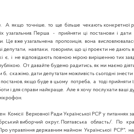
 А якщо точніше, то ще більше чекають конкретної р
я їх узагальнив. Перша - прийняти ці постанови і дати
и. Це вже узагальнена пропозиція, вона висловлювалас
і депутати, навпаки, говорили, що ці проекти не дають ві
кі є, і не відповідають повною мірою вирішенню тих завд
публікою. От давайте будемо радитись, як ми маємо діят
 б, скажімо, дати депутатам можливість сьогодні знести
 постанов, якщо буде в цьому потреба, а тоді прийняти ї
оти і для справи найкраще. Але я хочу послухати ваші д
мікрофон.
 Комісії Верховної Ради Української РСР у питаннях за
ябрський виборчий округ, Полтавська область/. По кр
ро управління державним майном Української РСР", на