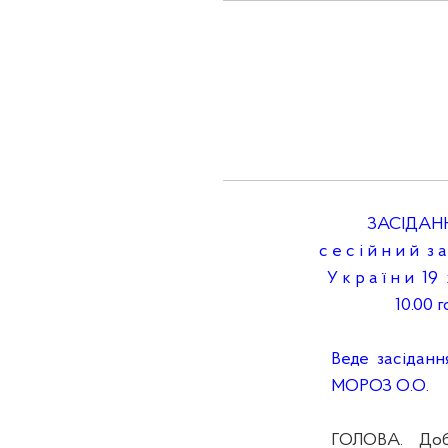
ЗАСІДАН
с е с і й н и й з а
У к р а ї н и 19 ж
10.00 год
Веде засідання 
МОРОЗ О.О.
ГОЛОВА. Добро