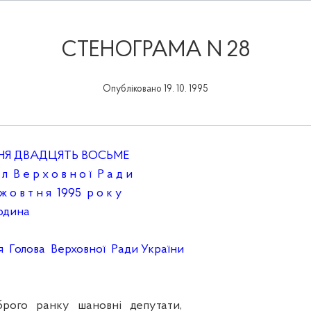
СТЕНОГРАМА N 28
Опубліковано 19. 10. 1995
НЯ ДВАДЦЯТЬ ВОСЬМЕ
 л В е р х о в н о ї Р а д и
 о в т н я 1995 р о к у
ина
Голова Верховної Ради України
го ранку шановні депутати,