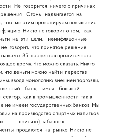
сти. Не говорится ничего о причинах
решения. Огонь надвигается на
, что мы этим провоцируем повышение
фляцию. Никто не говорит о том, как
ньги на эти цели, неинфляцонные
 не говорит, что принятое решение
 навсего 85 процентов прожиточного
ящее время. Что можно сказать. Никто
, что деньги можно найти, перестав
ны, вводя монополию внешней торговли,
твенный банк, имея большой
сектор, как в промышленности, так в
е не имеем государственных банков. Мы
лии на производство спиртных напитков
............. принято), табачных
менты продаются на рынке. Никто не