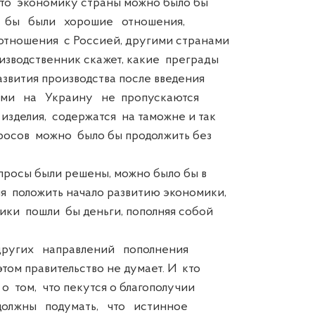
что экономику страны можно было бы
 бы были хорошие отношения,
тношения с Россией, другими странами
зводственник скажет, какие преграды
звития производства после введения
ями на Украину не пропускаются
зделия, содержатся на таможне и так
росов можно было бы продолжить без
росы были решены, можно было бы в
 положить начало развитию экономики,
ики пошли бы деньги, пополняя собой
угих направлений пополнения
том правительство не думает. И кто
о том, что пекутся о благополучии
олжны подумать, что истинное