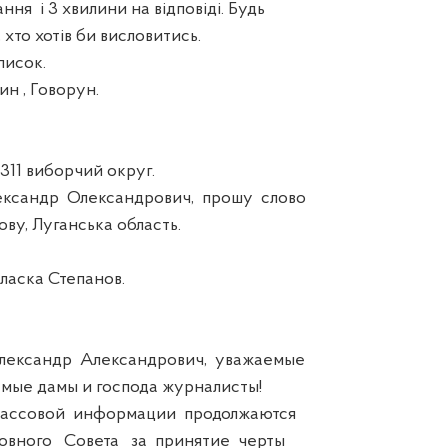
ня і 3 хвилини на відповіді. Будь
 хто хотів би висловитись.
исок.
 , Говорун.
11 виборчий округ.
андр Олександрович, прошу слово
ву, Луганська область.
аска Степанов.
ксандр Александрович, уважаемые
мые дамы и господа журналисты!
ссовой информации продолжаются
овного Совета за принятие черты