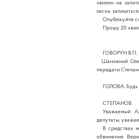
хвилин на запитан
ласка, запишіться,
Опублікуйте сп
Прошу 20 хвилин
ГОВОРУН В.П., 3
Шановний Олекс
передати Степано
ГОЛОВА. Будь л
СТЕПАНОВ.
Уважаемый Але
депутаты, уважае
В средствах ма
обвинения Верх