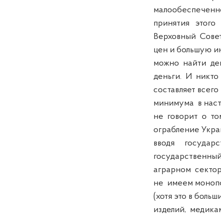
малообеспеченно
принятия этого 
Верховный Совет
цен и большую ин
можно найти де
деньги. И никто
составляет всего
минимума в насто
не говорит о том
ограбление Украи
вводя государс
государственный 
аграрном сектор
не имеем монопо
(хотя это в больших..
изделий, медика