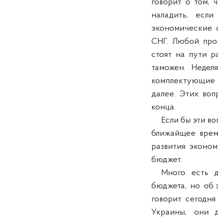
говорит о том, 
наладить, если
экономические о
СНГ. Любой прои
стоят на пути ра
таможен. Недел
комплектующие и
далее. Этих воп
конца.
Если бы эти воп
ближайщее время
развития эконом
бюджет.
Много есть др
бюджета, но об э
говорит сегодня 
Украины, они д