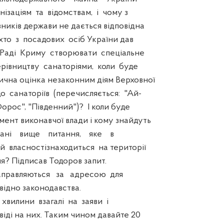
ізаціям та відомствам, і чому з
ників держави не дається відповідна
хто з посадових осіб України дав
 Раді Криму створювати спеціальне
рівництву санаторіями, коли буде
чна оцінка незаконним діям Верховної
 санаторіїв (перечисляється: "Ай-
"Форос", "Південний")? І коли буде
мент виконавчої влади і кому знайдуть
ані вище питання, яке в
й власностізнаходиться на території
? Підписав Тодоров запит.
равляються за адресою для
відно законодавства.
илини взагалі на заяви і
овіді на них. Таким чином давайте 20