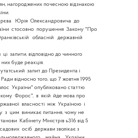
ян, нагороджених почесною відзнакою
їни.
єва Юрія Олександровича до
їни стосовно порушення Закону "Про
ранківській обласній державній
і запити, відповідно до чинного
 них буде реакція.
атський запит до Президента і
Ради відносно того, що 7 жовтня 1995
олос України" опубліковано статтю
кому Форос", в якій йде мова про
ржавної власності між Україною і
у з цим виникає питання, чому не
анови Кабінету Міністрів ь316 від 5
садових осіб держави зволікає з
льнодержавного майна України