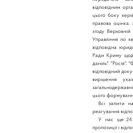
відповідним орган
цього боку керів
правова оцінка, 
згоду Верховній
Управління по ке
відповідна юриди
Ради Криму щодо
даніль", "Росія", 
відповідний доку
вирішення указ
загальнодержавні
цього формування
Всі запити нап
реагування відпо
У нас ще 24 хв
пропозиції і відп