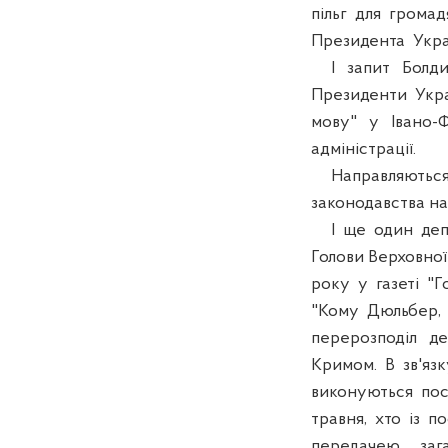
пільг для громад
Президента Укра
І запит Болдир
Президенти Укра
мову" у Івано-Ф
адміністрації.
Направляються ц
законодавства на
І ще один депут
Голови Верховної 
року у газеті "Г
"Кому Дюльбер, 
перерозподіл де
Кримом. В зв'язк
виконуються пост
травня, хто із по
передачею зага