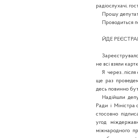
радіослухачі, гос
Прошу депутатів
Проводиться поі
ЙДЕ РЕЄСТРАЦ
Зареєструвалося
не всі взяли картк
Я через...після 
ще раз проведемо
десь повинно бути
Надійшли депута
Ради і Міністра
стосовно підпис
угод міждержав
міжнародного про