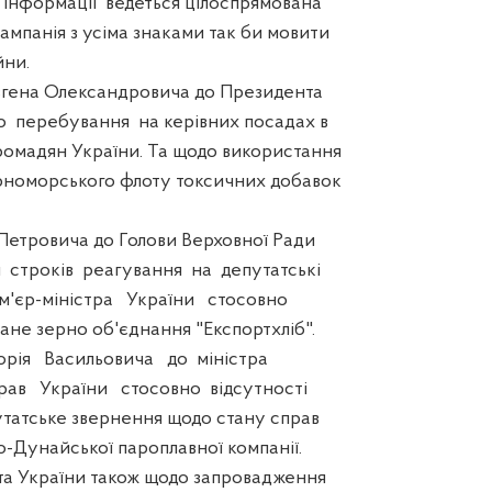
інформації ведеться цілоспрямована
ампанія з усіма знаками так би мовити
йни.
ена Олександровича до Президента
 перебування на керівних посадах в
омадян України. Та щодо використання
рноморського флоту токсичних добавок
етровича до Голови Верховної Ради
строків реагування на депутатські
'єр-міністра України стосовно
ане зерно об'єднання "Експортхліб".
ія Васильовича до міністра
ав України стосовно відсутності
утатське звернення щодо стану справ
о-Дунайської пароплавної компанії.
України також щодо запровадження