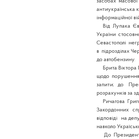
засобах масової 
антиукраїнська к
інформаційної ві
Від Лупака Євг
України стосовно
Севастополі негр
в підрозділах Че
до автобензину.
Брита Віктора П
щодо порушення 
запити; до Прем
розрахунків за зд
Ричагова Григор
Закордонних спр
відповіді на деп
навколо Україськ
До Президента 