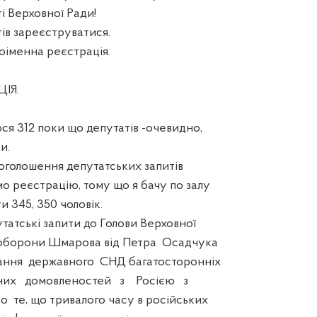
ті Верховної Ради!
 зареєструватися.
менна реєстрація.
ІЯ.
 312 поки що депутатів -очевидно,
и.
оголошення депутатських запитів
 реєстрацію, тому що я бачу по залу
 345, 350 чоловік.
тські запити до Голови Верховної
 оборони Шмарова від Петра Осадчука
ання державного СНД багатосторонніх
них домовленостей з Росією з
 те, що тривалого часу в російських