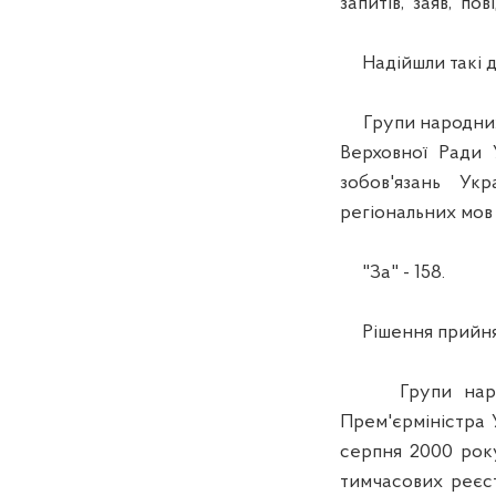
запитів, заяв, по
Надійшли такі де
Групи народних д
Верховної Ради
зобов'язань Ук
регіональних мов
"За" - 158.
Рішення прийня
Групи народни
Прем'єрміністра 
серпня 2000 ро
тимчасових реєс