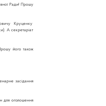
ної Ради! Прошу
овичу Круценку
). А секретаріат
рошу його також
нарне засідання
ин для оголошення