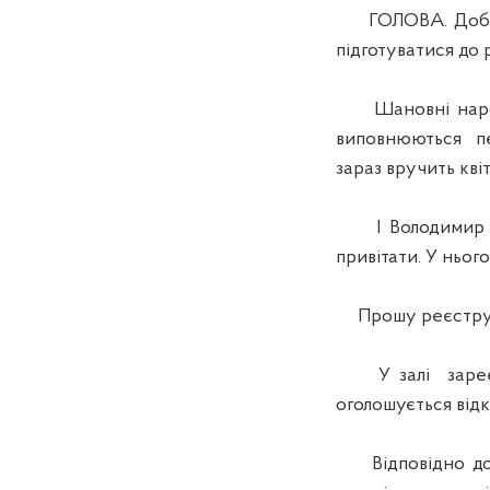
ГОЛОВА. Доброг
підготуватися до 
Шановні народ
виповнюються пе
зараз вручить квіт
І Володимир Ми
привітати. У ньог
Прошу реєструв
У залі зареєст
оголошується від
Відповідно до ст