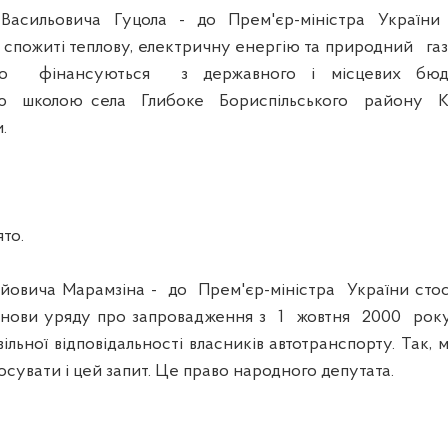
ьовича Гуцола - до Прем'єр-міністра України 
а спожиті теплову, електричну енергію та природний га
о фінансуються з державного і місцевих бюд
ою школою села Глибоке Бориспільського району Ки
.
то.
ича Марамзіна - до Прем'єр-міністра України стос
анови уряду про запровадження з 1 жовтня 2000 ро
льної відповідальності власників автотранспорту. Так, м
сувати і цей запит. Це право народного депутата.