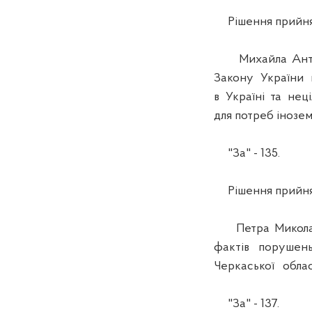
Рішення прийня
Михайла Антоно
Закону України п
в Україні та нец
для потреб інозе
"За" - 135.
Рішення прийня
Петра Миколайо
фактів порушень
Черкаської облас
"За" - 137.