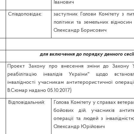
Іванович
Співдоповідає:
заступник Голови Комітету з пи
політики та земельних віднос
Олександр Борисович
для включення до порядку денного сесії
Проект Закону про внесення зміни до Закону 
реабілітацію інвалідів України" щодо встано
інвалідності учасникам антитерористичної операції
В.Сюмар надано 05.10.2017)
Відповідальний:
Голова Комітету у справах ветеран
бойових дій, учасників антит
операції та людей з інвалідніс
Олександр Юрійович