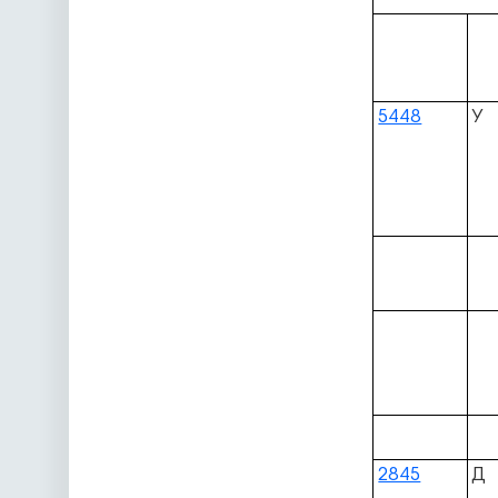
5448
У
2845
Д