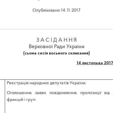
Опубліковано 14. 11. 2017
З А С І Д А Н Н Я
Верховної Ради України
(сьома сесія восьмого скликання)
14 листопада 201
Реєстрація народних депутатів України.
Оголошення, заяви, повідомлення, пропозиції від
фракцій і груп.