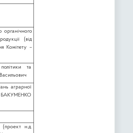
 органічного
одукції (вiд
ня Комітету –
політики та
Васильович
тань аграрної
ин БАКУМЕНКО
 (проект н.д.