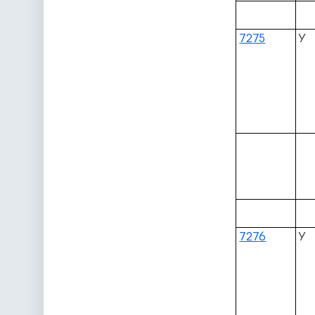
7275
У
7276
У