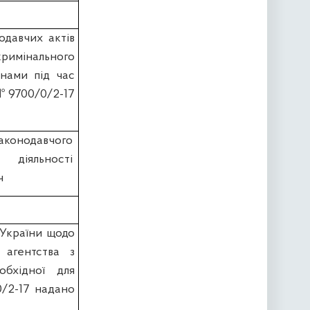
одавчих актів
римінального
нами під час
 № 9700/0/2-17
конодавчого
 діяльності
ч
 України щодо
 агентства з
обхідної для
0/2-17 надано