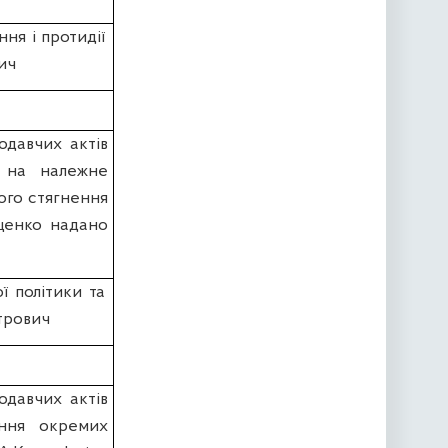
ння і протидії
ич
одавчих актів
 на належне
ого стягнення
уценко надано
ї політики та
трович
одавчих актів
ання окремих