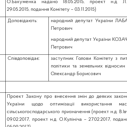
О.Бакуменка надано 18.05.2015, проект н.д. Л
29.05.2015, подання Комітету – 03.11.2015)
Доповідають:
народний депутат України ЛАБ
Петрович
народний депутат України КОЗА
Петрович
Співдоповідає:
заступник Голови Комітету з пи
політики та земельних віднос
Олександр Борисович
Проект Закону про внесення змін до деяких закон
України щодо оптимізації використання мас
сільськогосподарського призначення (проект н.д. В.І
09.02.2017, проект н.д. О.Кулініча – 27.02.2017, пода