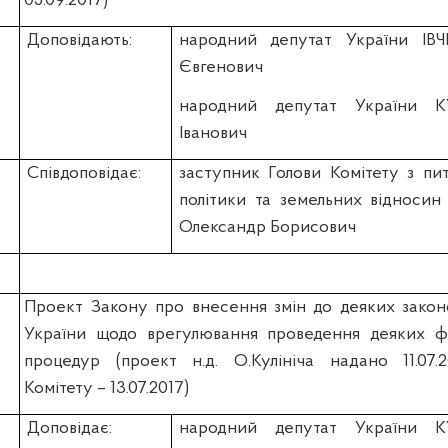
05.09.2017)
Доповідають:
народний депутат України ІВ
Євгенович
народний депутат України К
Іванович
Співдоповідає:
заступник Голови Комітету з пи
політики та земельних віднос
Олександр Борисович
Проект Закону про внесення змін до деяких закон
України щодо врегулювання проведення деяких фі
процедур (проект н.д. О.Кулініча надано 11.07.2
Комітету – 13.07.2017)
Доповідає:
народний депутат України К