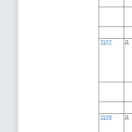
7277
Д
7279
Д