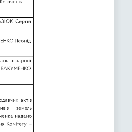
.Козаченка –
АЗЮК Сергій
ЧЕНКО Леонід
тань аграрної
ин БАКУМЕНКО
одавчих актів
ивів земель
вченка надано
ння Комітету –