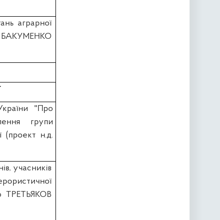
тань аграрної
ин БАКУМЕНКО
України "Про
влення групи
 (проект н.д.
ів, учасників
ерористичної
тю ТРЕТЬЯКОВ