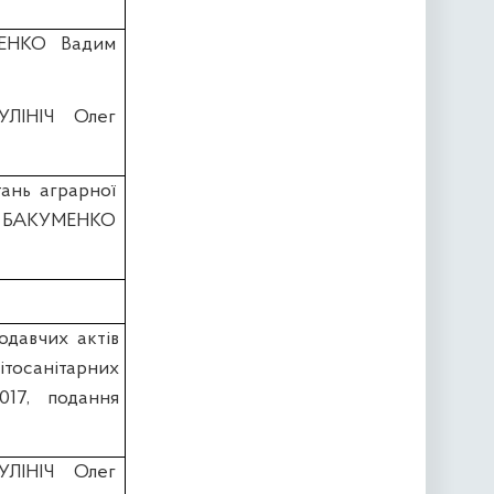
ЧЕНКО Вадим
УЛІНІЧ Олег
тань аграрної
ин БАКУМЕНКО
одавчих актів
тосанітарних
017, подання
УЛІНІЧ Олег