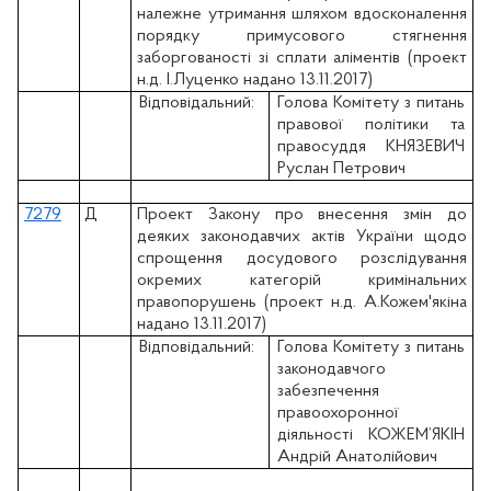
належне утримання шляхом вдосконалення
порядку примусового стягнення
заборгованості зі сплати аліментів (проект
н.д. І.Луценко надано 13.11.2017)
Відповідальний:
Голова Комітету з питань
правової політики та
правосуддя КНЯЗЕВИЧ
Руслан Петрович
7279
Д
Проект Закону про внесення змін до
деяких законодавчих актів України щодо
спрощення досудового розслідування
окремих категорій кримінальних
правопорушень (проект н.д. А.Кожем'якіна
надано 13.11.2017)
Відповідальний:
Голова Комітету з питань
законодавчого
забезпечення
правоохоронної
діяльності КОЖЕМ’ЯКІН
Андрій Анатолійович