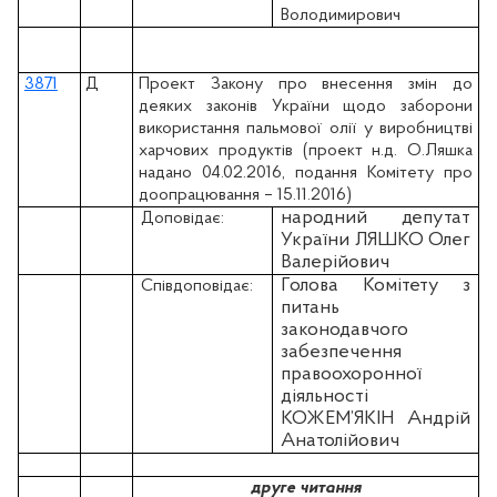
Володимирович
3871
Д
Проект Закону про внесення змін до
деяких законів України щодо заборони
використання пальмової олії у виробництві
харчових продуктів (проект н.д. О.Ляшка
надано 04.02.2016, подання Комітету про
доопрацювання – 15.11.2016)
народний депутат
Доповідає:
України ЛЯШКО Олег
Валерійович
Голова Комітету з
Співдоповідає:
питань
законодавчого
забезпечення
правоохоронної
діяльності
КОЖЕМ’ЯКІН Андрій
Анатолійович
друге читання