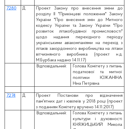
7280
Д
Проект Закону про внесення зміни до
розділу ІІ "Прикінцеві положення" Закону
України "Про внесення змін до Митного
кодексу України та Закону України "Про
розвиток літакобудівної промисловості"
щодо надання перехідного періоду
українськими авіакомпаніями на перехід з
літаків закордонного виробництва на літаки
вітчизняного виробника (проект н.д.
М.Бурбака надано 14.11.17)
Відповідальний:
Голова Комітету з питань
податкової та митної
політики ЮЖАНІНА
Ніна Петрівна
7274
Д
Проект Постанови про відзначення
пам'ятних дат і ювілеїв у 2018 році (проект
з поданням Комітету вручено 14.11.2017)
Відповідальний:
Голова Комітету з питань
культури і духовності
КНЯЖИЦЬКИЙ Микола