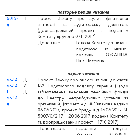
повторне перше читання
6016-
Д
Проект Закону про аудит фінансової
д
звітності та аудиторську діяльність
(доопрацьований проект з поданням
Комітету вручено 07.11.2017)
Доповідає:
Голова Комітету з питань
податкової та митної
політики ЮЖАНІНА
Ніна Петрівна
перше читання
6534
Д
Проект Закону про внесення змін до статті
6534-
У
133 Податкового кодексу України (щодо
1
Д
забезпечення внесення пенсійних фондів
6534-
до Реєстру неприбуткових установ та
д
організацій) (проект н.д. А.Євлахова надано
06.06.2017, проект Уряду вiд 15.06.2017 №
5007/0/2-17 – 20.06.2017, подання Комітету
та доопрацьований проект – 17.10.2017)
Доповідають:
народний депутат
України ЄВЛАХОВ