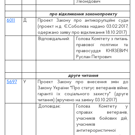
Леонідович
про відкликання законопроекту
6011
Д
Проект Закону про антикорупційні суди
(проект н.д. Є.Соболєва надано 03.02.2017,
одержано заяву про відкликання 18.10.2017)
Відповідальний:
Голова Комітету з питань
правової політики та
правосуддя КНЯЗЕВИЧ
Руслан Петрович
друге читання
5697
У
Проект Закону про внесення змін до
Закону України "Про статус ветеранів війни,
гарантії їх соціального захисту" (друге
читання) (вручено на заміну 03.10.2017)
Доповідає:
Голова Комітету у
справах ветеранів,
учасників бойових дій,
учасників
антитерористичної