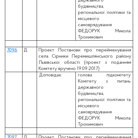
державного
будівництва,
регіональної політики та
місцевого
самоврядування
ФЕДОРУК Микола
Трохимович
7096
Д
Проект Постанови про перейменування
села Сірники Перемишлянського району
Львівської області (проект з поданням
Комітету вручено 19.09.2017)
Доповідає:
голова підкомітету
Комітету з питань
державного
будівництва,
регіональної політики та
місцевого
самоврядування
ФЕДОРУК Микола
Трохимович
7097
Д
Проект Постанови про перейменування