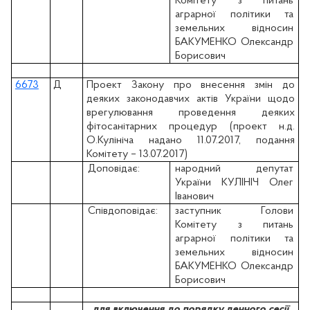
Комітету з питань
аграрної політики та
земельних відносин
БАКУМЕНКО Олександр
Борисович
6673
Д
Проект Закону про внесення змін до
деяких законодавчих актів України щодо
врегулювання проведення деяких
фітосанітарних процедур (проект н.д.
О.Кулініча надано 11.07.2017, подання
Комітету – 13.07.2017)
Доповідає:
народний депутат
України КУЛІНІЧ Олег
Іванович
Співдоповідає:
заступник Голови
Комітету з питань
аграрної політики та
земельних відносин
БАКУМЕНКО Олександр
Борисович
для включення до порядку денного сесії