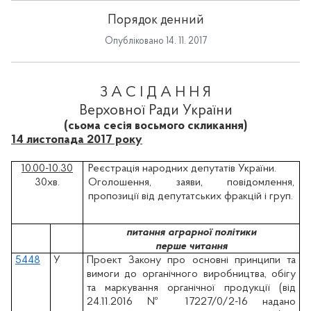
Порядок денний
Опубліковано 14. 11. 2017
З А С І Д А Н Н Я
Верховної Ради України
(сьома сесія восьмого скликання)
14 листопада 2017 року
10.00-10.30
Реєстрація народних депутатів України.
30хв.
Оголошення, заяви, повідомлення,
пропозиції від депутатських фракцій і груп.
питання аграрної політики
перше читання
5448
У
Проект Закону про основні принципи та
вимоги до органічного виробництва, обігу
та маркування органічної продукції (вiд
24.11.2016 № 17227/0/2-16 надано