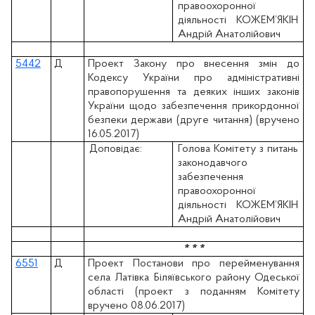
правоохоронної
діяльності КОЖЕМ’ЯКІН
Андрій Анатолійович
5442
Д
Проект Закону про внесення змін до
Кодексу України про адміністративні
правопорушення та деяких інших законів
України щодо забезпечення прикордонної
безпеки держави (друге читання) (вручено
16.05.2017)
Доповідає:
Голова Комітету з питань
законодавчого
забезпечення
правоохоронної
діяльності КОЖЕМ’ЯКІН
Андрій Анатолійович
* * *
6551
Д
Проект Постанови про перейменування
села Латівка Біляївського району Одеської
області (проект з поданням Комітету
вручено 08.06.2017)