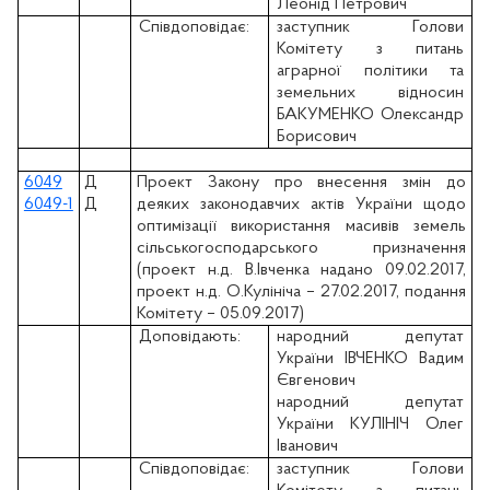
Леонід Петрович
Співдоповідає:
заступник Голови
Комітету з питань
аграрної політики та
земельних відносин
БАКУМЕНКО Олександр
Борисович
6049
Д
Проект Закону про внесення змін до
6049-1
Д
деяких законодавчих актів України щодо
оптимізації використання масивів земель
сільськогосподарського призначення
(проект н.д. В.Івченка надано 09.02.2017,
проект н.д. О.Кулініча – 27.02.2017, подання
Комітету – 05.09.2017)
Доповідають:
народний депутат
України ІВЧЕНКО Вадим
Євгенович
народний депутат
України КУЛІНІЧ Олег
Іванович
Співдоповідає:
заступник Голови