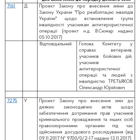
7161
Д
Проект Закону про внесення зміни до
Закону України "Про реабілітацію інвалідів
України" щодо встановлення групи
інвалідності учасникам антитерористичної
операції (проект н.д. В.Сюмар надано
05.10.2017)
Відповідальний:
Голова Комітету у
справах ветеранів,
учасників бойових дій,
учасників
антитерористичної
операції та людей з
інвалідністю ТРЕТЬЯКОВ
Олександр Юрійович
7275
У
Проект Закону про внесення змін до
деяких законодавчих актів щодо
забезпечення дотримання прав учасників
кримінального провадження та інших осіб
правоохоронними органами під час
здійснення досудового розслідування (вiд
09.11.2017 № 9700/0/2-17 надано 13.11.2017)