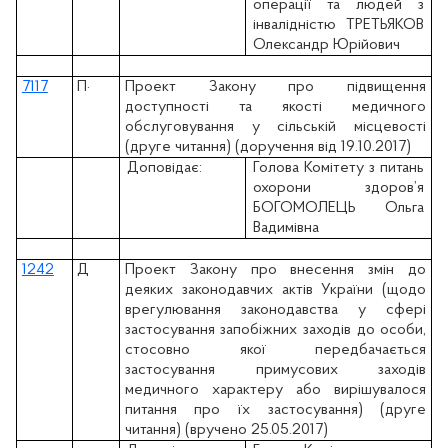
операції та людей з
інвалідністю ТРЕТЬЯКОВ
Олександр Юрійович
7117
П
·
Проект Закону про підвищення
доступності та якості медичного
обслуговування у сільській місцевості
(друге читання) (доручення від 19.10.2017)
Доповідає:
Голова Комітету з питань
охорони здоров’я
БОГОМОЛЕЦЬ Ольга
Вадимівна
1242
Д
Проект Закону про внесення змін до
деяких законодавчих актів України (щодо
врегулювання законодавства у сфері
застосування запобіжних заходів до особи,
стосовно якої передбачається
застосування примусових заходів
медичного характеру або вирішувалося
питання про їх застосування) (друге
читання) (вручено 25.05.2017)