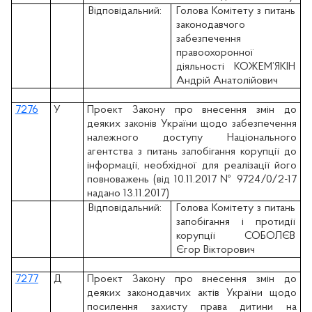
Відповідальний:
Голова Комітету з питань
законодавчого
забезпечення
правоохоронної
діяльності КОЖЕМ’ЯКІН
Андрій Анатолійович
7276
У
Проект Закону про внесення змін до
деяких законів України щодо забезпечення
належного доступу Національного
агентства з питань запобігання корупції до
інформації, необхідної для реалізації його
повноважень (вiд 10.11.2017 № 9724/0/2-17
надано 13.11.2017)
Відповідальний:
Голова Комітету з питань
запобігання і протидії
корупції СОБОЛЄВ
Єгор Вікторович
7277
Д
Проект Закону про внесення змін до
деяких законодавчих актів України щодо
посилення захисту права дитини на