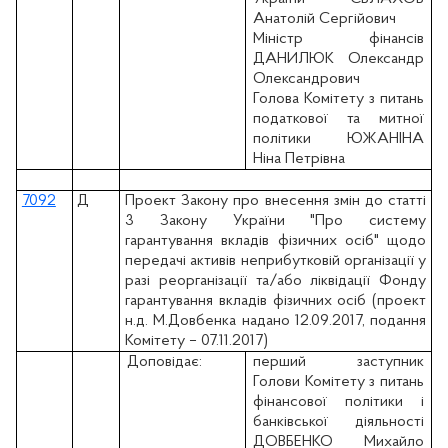
Анатолій Сергійович
Міністр фінансів
ДАНИЛЮК Олександр
Олександрович
Голова Комітету з питань
податкової та митної
політики ЮЖАНІНА
Ніна Петрівна
7092
Д
Проект Закону про внесення змін до статті
3 Закону України "Про систему
гарантування вкладів фізичних осіб" щодо
передачі активів неприбутковій організації у
разі реорганізації та/або ліквідації Фонду
гарантування вкладів фізичних осіб (проект
н.д. М.Довбенка надано 12.09.2017, подання
Комітету – 07.11.2017)
Доповідає:
перший заступник
Голови Комітету з питань
фінансової політики і
банківської діяльності
ДОВБЕНКО Михайло