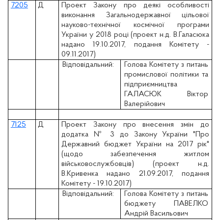
7205
Д
Проект Закону про деякі особливості
виконання Загальнодержавної цільової
науково-технічної космічної програми
України у 2018 році (проект н.д. В.Галасюка
надано 19.10.2017, подання Комітету -
09.11.2017)
Відповідальний:
Голова Комітету з питань
промислової політики та
підприємництва
ГАЛАСЮК Віктор
Валерійович
7125
Д
Проект Закону про внесення змін до
додатка № 3 до Закону України "Про
Державний бюджет України на 2017 рік"
(щодо забезпечення житлом
військовослужбовців) (проект н.д.
В.Кривенка надано 21.09.2017, подання
Комітету - 19.10.2017)
Відповідальний:
Голова Комітету з питань
бюджету ПАВЕЛКО
Андрій Васильович