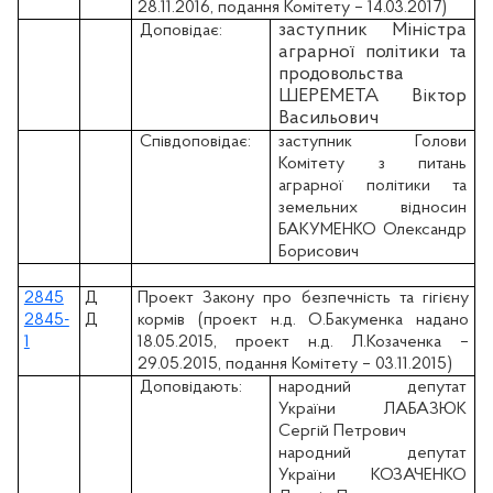
28.11.2016, подання Комітету – 14.03.2017)
заступник Міністра
Доповідає:
аграрної політики та
продовольства
ШЕРЕМЕТА Віктор
Васильович
Співдоповідає:
заступник Голови
Комітету з питань
аграрної політики та
земельних відносин
БАКУМЕНКО Олександр
Борисович
2845
Д
Проект Закону про безпечність та гігієну
2845-
Д
кормів (проект н.д. О.Бакуменка надано
1
18.05.2015, проект н.д. Л.Козаченка –
29.05.2015, подання Комітету – 03.11.2015)
Доповідають:
народний депутат
України ЛАБАЗЮК
Сергій Петрович
народний депутат
України КОЗАЧЕНКО