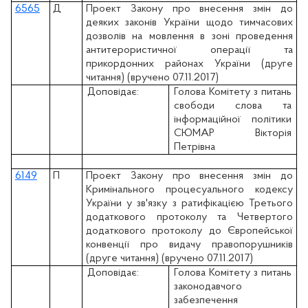
6565
Д
Проект Закону про внесення змін до
деяких законів України щодо тимчасових
дозволів на мовлення в зоні проведення
антитерористичної операції та
прикордонних районах України (друге
читання) (вручено 07.11.2017)
Доповідає:
Голова Комітету з питань
свободи слова та
інформаційної політики
СЮМАР Вікторія
Петрівна
6149
П
Проект Закону про внесення змін до
Кримінального процесуального кодексу
України у зв'язку з ратифікацією Третього
додаткового протоколу та Четвертого
додаткового протоколу до Європейської
конвенції про видачу правопорушників
(друге читання) (вручено 07.11.2017)
Доповідає:
Голова Комітету з питань
законодавчого
забезпечення