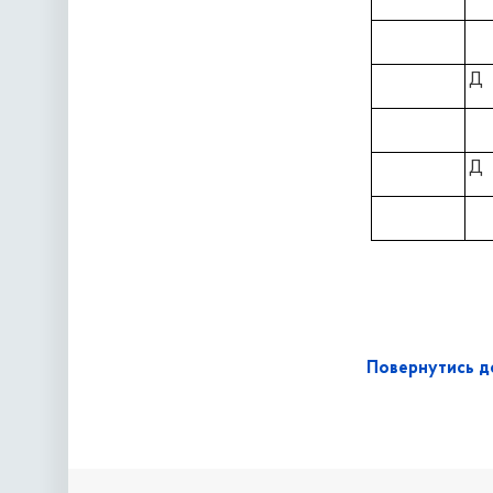
Д
Д
Повернутись до