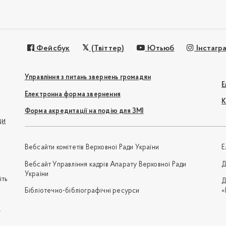
Фейсбук
(Твіттер)
Ютьюб
Інстагр
Управління з питань звернень громадян
Е
Електронна форма звернення
К
Форма акредитації на подію для ЗМІ
ди
Вебсайти комітетів Верховної Ради України
Е
Вебсайт Управління кадрів Апарату Верховної Ради
Д
України
іть
Д
Бібліотечно-бібліографічні ресурси
«
e