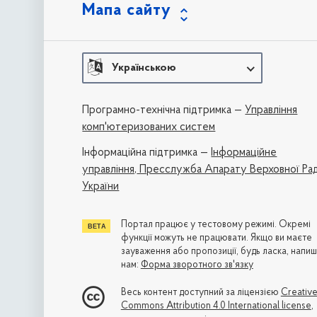
Мапа сайту
Українською
Програмно-технічна підтримка —
Управління
комп'ютеризованих систем
Iнформаційна підтримка —
Інформаційне
управління,
Пресслужба Апарату Верховної Ра
України
Портал працює у тестовому режимі. Окремі
функції можуть не працювати. Якщо ви маєте
зауваження або пропозиції, будь ласка, напиш
нам:
Форма зворотного зв'язку
Весь контент доступний за ліцензією
Creativ
Commons Attribution 4.0 International license
,