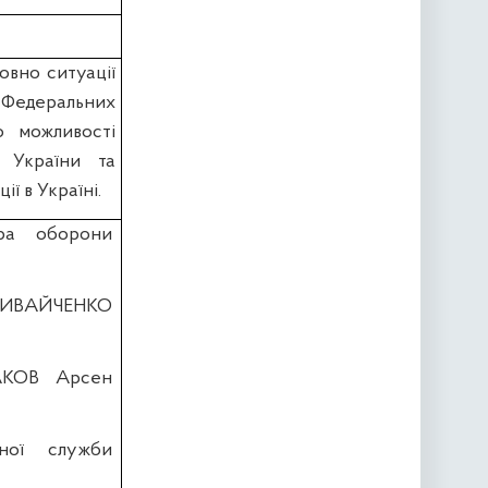
овно ситуації
ї Федеральних
о можливості
ї України та
ї в Україні.
тра оборони
ЛИВАЙЧЕНКО
ВАКОВ Арсен
нної служби