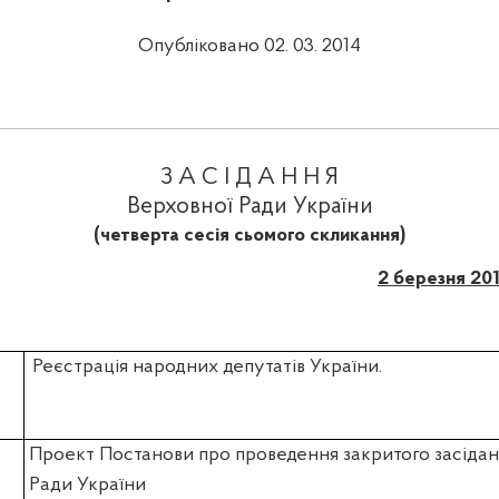
Опубліковано 02. 03. 2014
З А С І Д А Н Н Я
Верховної Ради України
(четверта сесія сьомого скликання)
2 березня 20
Реєстрація народних депутатів України.
Проект Постанови про проведення закритого засідан
Ради України