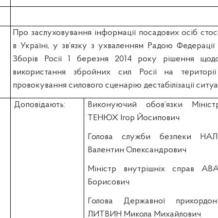
Про заслуховування інформації посадових осіб стос
в Україні, у зв’язку з ухваленням Радою Федераці
Зборів Росії 1 березня 2014 року рішення щод
використання збройних сил Росії на територі
провокування силового сценарію дестабілізації ситуаці
Доповідають:
Виконуючий обов’язки Мініс
ТЕНЮХ Ігор Йосипович
Голова служби безпеки НА
Валентин Олександрович
Міністр внутрішніх справ А
Борисович
Голова Державної прикордо
ЛИТВИН Микола Михайлович