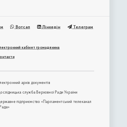
ам
Вотсап
Лінкедін
Телеграм
лектронний кабінет громадянина
онтакти
лектронний архів документів
ослідницька служба Верховної Ради України
ержавне підприємство «Парламентський телеканал
Рада»