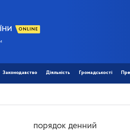
ЇНИ
ONLINE
и
Законодавство
Діяльність
Громадськості
Пре
порядок денний