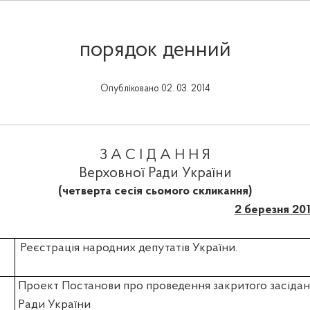
порядок денний
Опубліковано 02. 03. 2014
З А С І Д А Н Н Я
Верховної Ради України
(четверта сесія сьомого скликання)
2 березня 20
Реєстрація народних депутатів України.
Проект Постанови про проведення закритого засідан
Ради України