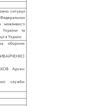
овно ситуації
ї Федеральних
о можливості
ї України та
ї в Україні.
тра оборони
ЛИВАЙЧЕНКО
ВАКОВ Арсен
нної служби