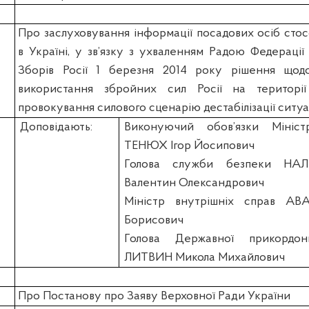
Про заслуховування інформації посадових осіб стос
в Україні, у зв’язку з ухваленням Радою Федераці
Зборів Росії 1 березня 2014 року рішення щод
використання збройних сил Росії на територі
провокування силового сценарію дестабілізації ситуаці
Доповідають:
Виконуючий обов’язки Мініс
ТЕНЮХ Ігор Йосипович
Голова служби безпеки НА
Валентин Олександрович
Міністр внутрішніх справ А
Борисович
Голова Державної прикордо
ЛИТВИН Микола Михайлович
Про Постанову про Заяву Верховної Ради України