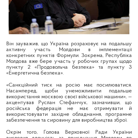
Він зауважив, що Україна розраховує на подальшу
активну участь Молдови в імплементації
конкретних пунктів Формули. Зокрема, Республіка
Молдова вже бере участь у робочих групах щодо
пункту 2 «Продовольча безпека» та пункту 3
«Енергетична безпека».
«Санкційний тиск на росію має посилюватися.
Насамперед, щоби унеможливити подальше
використання москвою своєї військової машини», —
акцентував Руслан Стефанчук, зазначивши, що
російська федерація не має отримувати й
використовувати західне обладнання, програмне
забезпечення та сировину для виробництва зброї.
Окрім того, Голова Верховної Ради України