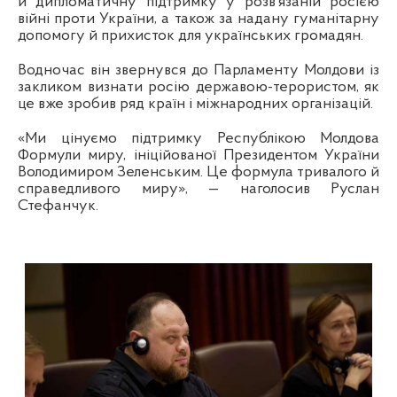
й дипломатичну підтримку у розв’язаній росією
війні проти України, а також за надану гуманітарну
допомогу й прихисток для українських громадян.
Водночас він звернувся до Парламенту Молдови із
закликом визнати росію державою-терористом, як
це вже зробив ряд країн і міжнародних організацій.
«Ми цінуємо підтримку Республікою Молдова
Формули миру, ініційованої Президентом України
Володимиром Зеленським. Це формула тривалого й
справедливого миру», — наголосив Руслан
Стефанчук.