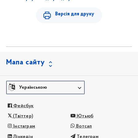
Версія для друку
Мапа сайту
Українською
Фейсбук
(Твіттер)
Ютьюб
Інстаграм
Вотсап
Лінкедін
Телеграм