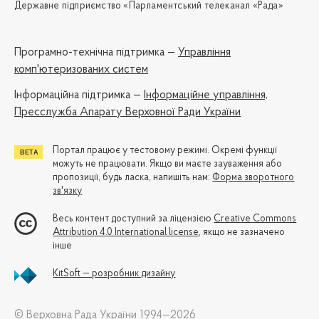
Державне підприємство «Парламентський телеканал «Рада»
Програмно-технічна підтримка —
Управління
комп'ютеризованих систем
Iнформаційна підтримка —
Інформаційне управління,
Пресслужба Апарату Верховної Ради України
Портал працює у тестовому режимі. Окремі функції
можуть не працювати. Якщо ви маєте зауваження або
пропозиції, будь ласка, напишіть нам:
Форма зворотного
зв'язку
Весь контент доступний за ліцензією
Creative Commons
Attribution 4.0 International license
, якщо не зазначено
інше
KitSoft — розробник дизайну
© Верховна Рада України 1994—2026