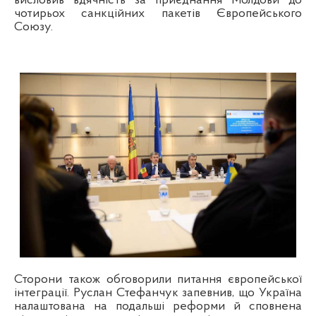
висловив вдячність за приєднання Молдови до
чотирьох санкційних пакетів Європейського
Союзу.
Сторони також обговорили питання європейської
інтеграції. Руслан Стефанчук запевнив, що Україна
налаштована на подальші реформи й сповнена