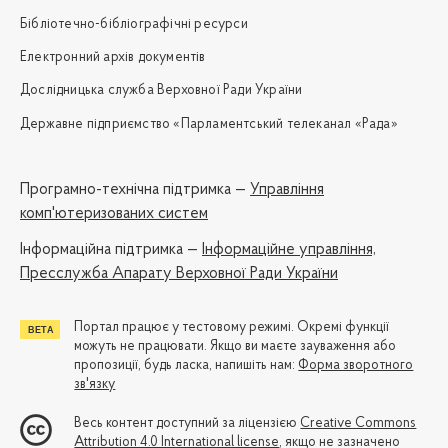
Бібліотечно-бібліографічні ресурси
Електронний архів документів
Дослідницька служба Верховної Ради України
Державне підприємство «Парламентський телеканал «Рада»
Програмно-технічна підтримка —
Управління
комп'ютеризованих систем
Iнформаційна підтримка —
Інформаційне управління,
Пресслужба Апарату Верховної Ради України
Портал працює у тестовому режимі. Окремі функції
можуть не працювати. Якщо ви маєте зауваження або
пропозиції, будь ласка, напишіть нам:
Форма зворотного
зв'язку
Весь контент доступний за ліцензією
Creative Commons
Attribution 4.0 International license
, якщо не зазначено