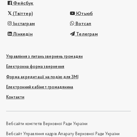
Фейсбук
(Твіттер)
Ютьюб
Інстаграм
Вотсап
Лінкедін
Телеграм
Управління з питань звернень громадян
Електронна форма звернення
Форма акредитації на подію для ЗМІ
Електронний кабінет громадянина
Контакти
Вебсайти комітетів Верховної Ради України
Вебсайт Управління кадрів Апарату Верховної Ради України