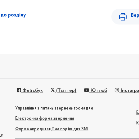
до розділу
Вер
Фейсбук
(Твіттер)
Ютьюб
Інстагр
Управління з питань звернень громадян
Е
Електронна форма звернення
К
Форма акредитації на подію для ЗМІ
ди