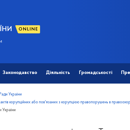
ЇНИ
ONLINE
и
Законодавство
Діяльність
Громадськості
Пре
 Ради України
актів корупційних або пов'язаних з корупцією правопорушень в правоохор
ди України