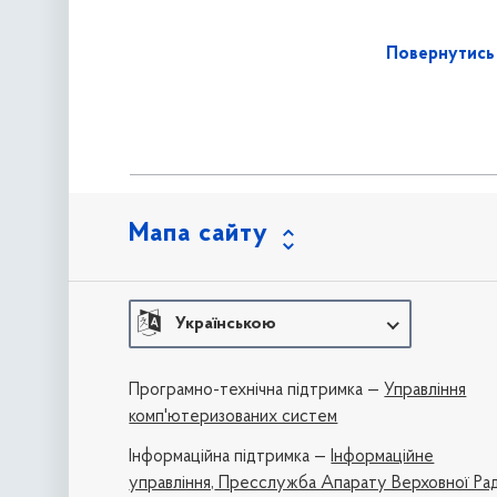
Повернутись 
Мапа сайту
Українською
Програмно-технічна підтримка —
Управління
комп'ютеризованих систем
Iнформаційна підтримка —
Інформаційне
управління,
Пресслужба Апарату Верховної Ра