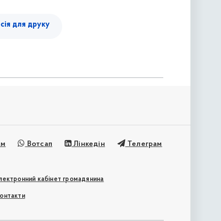
сія для друку
ам
Вотсап
Лінкедін
Телеграм
лектронний кабінет громадянина
онтакти