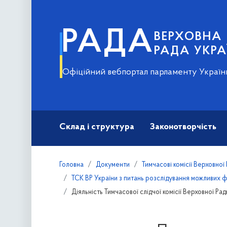
РАДА
ВЕРХОВНА
РАДА УКРА
Офіційний вебпортал парламенту Україн
Склад і структура
Законотворчість
Головна
Документи
Тимчасові комісії Верховної
ТСК ВР України з питань розслідування можливих ф
Діяльність Тимчасової слідчої комісії Верховної Ра