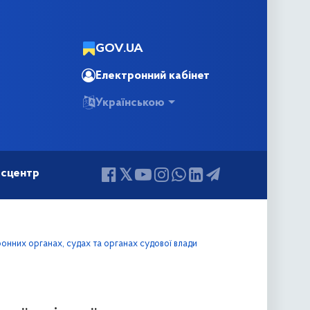
GOV.UA
Електронний кабінет
Українською
сцентр
онних органах, судах та органах судової влади