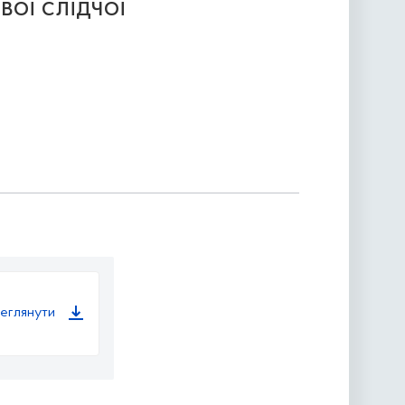
ої слідчої
еглянути