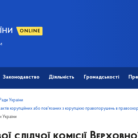
ЇНИ
ONLINE
и
Законодавство
Діяльність
Громадськості
Пре
 Ради України
актів корупційних або пов'язаних з корупцією правопорушень в правоохор
ди України
ої слідчої комісії Верховно