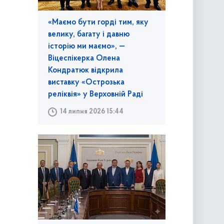
«Маємо бути горді тим, яку
велику, багату і давню
історію ми маємо», —
Віцеспікерка Олена
Кондратюк відкрила
виставку «Острозька
реліквія» у Верховній Раді
14 липня 2026 15:44