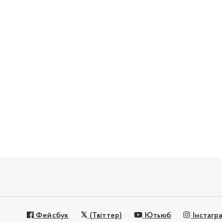
Фейсбук
(Твіттер)
Ютьюб
Інстагр