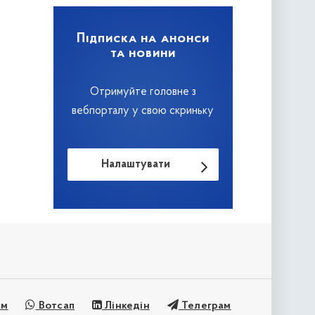
Підписка на анонси
та новини
Отримуйте головне з
вебпорталу у свою скриньку
Налаштувати
ам
Вотсап
Лінкедін
Телеграм