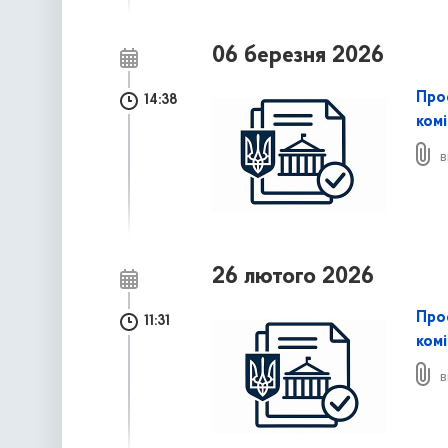
06 березня 2026
Про
14:38
комі
в
26 лютого 2026
Про
11:31
комі
в