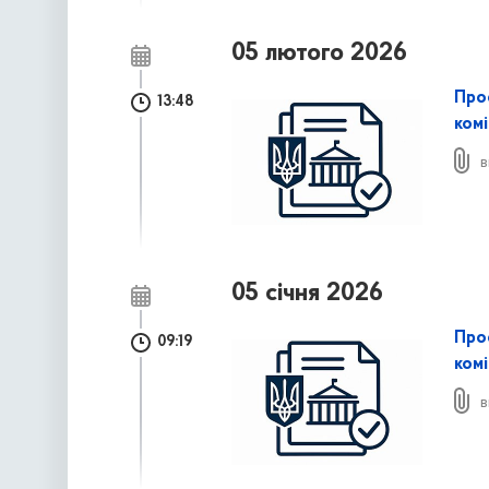
05 лютого 2026
Про
13:48
комі
в
05 січня 2026
Про
09:19
комі
в