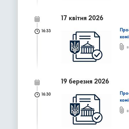
17 квітня 2026
Про
16:33
комі
в
19 березня 2026
Про
16:30
комі
в