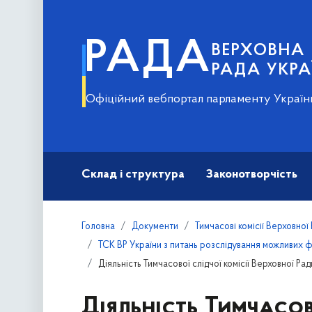
РАДА
ВЕРХОВНА
РАДА УКРА
Офіційний вебпортал парламенту Україн
Склад і структура
Законотворчість
Головна
Документи
Тимчасові комісії Верховної
ТСК ВР України з питань розслідування можливих ф
Діяльність Тимчасової слідчої комісії Верховної Ра
Діяльність Тимчасов