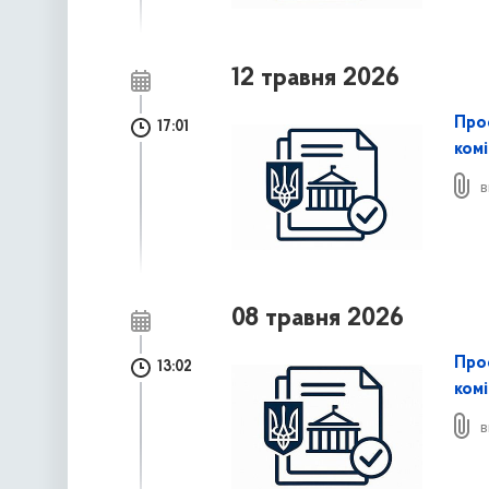
12 травня 2026
Про
17:01
комі
в
08 травня 2026
Про
13:02
комі
в