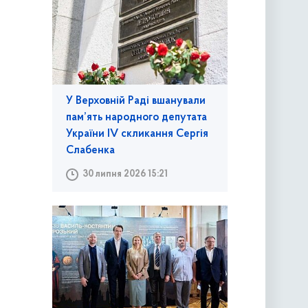
У Верховній Раді вшанували
пам’ять народного депутата
України IV скликання Сергія
Слабенка
30 липня 2026 15:21