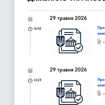
29 травня 2026
Про
16:02
комі
в
29 травня 2026
Про
13:59
комі
в