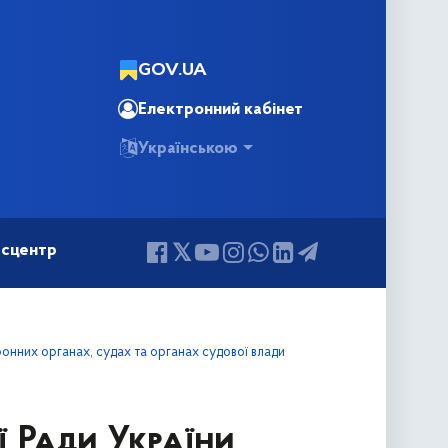
GOV.UA
Електронний кабінет
Українською
сцентр
онних органах, судах та органах судової влади
ї Ради України