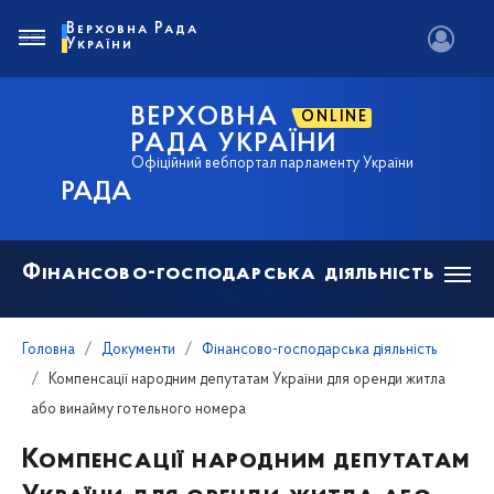
Верховна Рада
України
ВЕРХОВНА
ONLINE
РАДА УКРАЇНИ
Офіційний вебпортал парламенту України
РАДА
Фінансово-господарська діяльність
Головна
Документи
Фінансово-господарська діяльність
Компенсації народним депутатам України для оренди житла
або винайму готельного номера
Компенсації народним депутатам