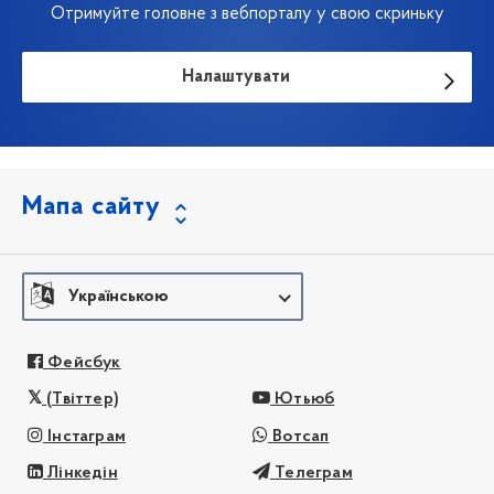
Отримуйте головне з вебпорталу у свою скриньку
Налаштувати
Мапа сайту
Українською
Фейсбук
(Твіттер)
Ютьюб
Інстаграм
Вотсап
Лінкедін
Телеграм