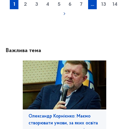
1
2
3
4
5
6
7
...
13
14
Важлива тема
Олександр Корнієнко: Маємо
створювати умови, за яких освіта