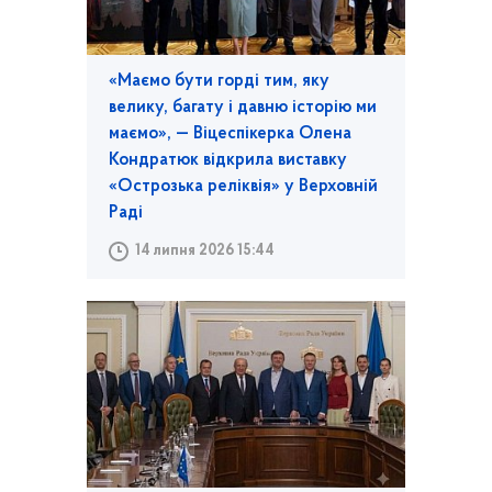
«Маємо бути горді тим, яку
велику, багату і давню історію ми
маємо», — Віцеспікерка Олена
Кондратюк відкрила виставку
«Острозька реліквія» у Верховній
Раді
14 липня 2026 15:44