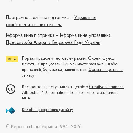
Програмно-технічна підтримка —
Управління
комп'ютеризованих систем
Iнформаційна підтримка —
Інформаційне управління,
Пресслужба Апарату Верховної Ради України
Портал працює у тестовому режимі. Окремі функції
можуть не працювати. Якщо ви маєте зауваження або
пропозиції, будь ласка, напишіть нам:
Форма зворотного
зв'язку
Весь контент доступний за ліцензією
Creative Commons
Attribution 4.0 International license
, якщо не зазначено
інше
KitSoft — розробник дизайну
© Верховна Рада України 1994—2026