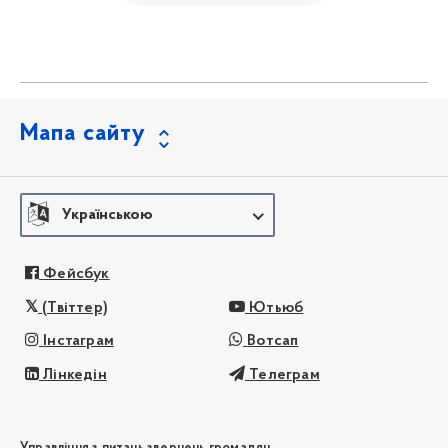
Мапа сайту
Українською
Фейсбук
(Твіттер)
Ютьюб
Інстаграм
Вотсап
Лінкедін
Телеграм