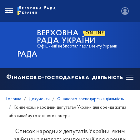
Верховна Рада
України
ВЕРХОВНА
ONLINE
РАДА УКРАЇНИ
Офіційний вебпортал парламенту України
РАДА
Фінансово-господарська діяльність
Головна
Документи
Фінансово-господарська діяльність
Компенсації народним депутатам України для оренди житла
або винайму готельного номера
Список народних депутатів України, яким
здійснена виплата компенсації для оренди