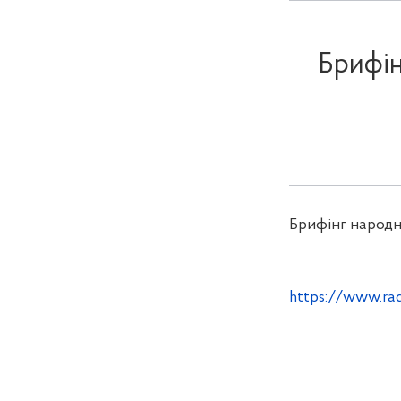
Брифін
Брифінг народно
https://www.ra