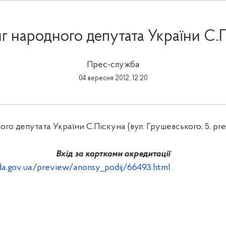
г народного депутата України С.
Прес-служба
04 вересня 2012, 12:20
го депутата України С.Піскуна (вул. Грушевського, 5,
pre
Вхід за картками акредитації
da.gov.ua/preview/anonsy_podij/66493.html