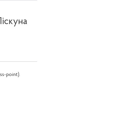
Піскуна
ss
-
point
)
.