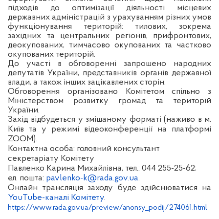
підходів до оптимізації діяльності місцевих
державних адміністрацій з урахуванням різних умов
функціонування територій: тилових, зокрема
західних та центральних регіонів, прифронтових,
деокупованих, тимчасово окупованих та частково
окупованих територій.
До участі в обговоренні запрошено народних
депутатів України, представників органів державної
влади, а також інших зацікавлених сторін.
Обговорення організовано Комітетом спільно з
Міністерством розвитку громад та територій
України.
Захід відбудеться у змішаному форматі (наживо в м.
Київ та у режимі відеоконференції на платформі
ZOOM).
Контактна особа: головний консультант
секретаріату Комітету
Павленко Карина Михайлівна, тел.: 044 255-25-62;
ел. пошта:
pavlenko-k@rada.gov.ua
.
Онлайн трансляція заходу буде здійснюватися на
YouTube-каналі Комітету
.
https://www.rada.gov.ua/preview/anonsy_podij/274061.html