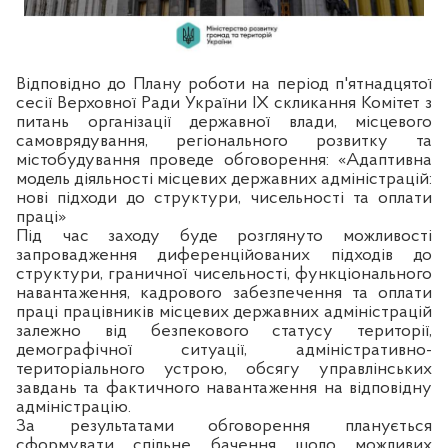
Відповідно до Плану роботи на період п'ятнадцятої
сесії Верховної Ради України ІХ скликання Комітет з
питань організації державної влади, місцевого
самоврядування, регіонального розвитку та
містобудування проведе обговорення: «Адаптивна
модель діяльності місцевих державних адміністрацій:
нові підходи до структури, чисельності та оплати
праці»
Під час заходу буде розглянуто можливості
запровадження диференційованих підходів до
структури, граничної чисельності, функціонального
навантаження, кадрового забезпечення та оплати
праці працівників місцевих державних адміністрацій
залежно від безпекового статусу території,
демографічної ситуації, адміністративно-
територіального устрою, обсягу управлінських
завдань та фактичного навантаження на відповідну
адміністрацію.
За результатами обговорення планується
сформувати спільне бачення щодо можливих