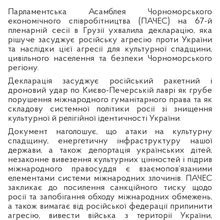
Парламентська Асамблея Чорноморського
економічного співробітництва (ПАЧЕС) на 67-й
пленарній сесії в Грузії ухвалила декларацію, яка
рішуче засуджує російську агресію проти України
та наслідки цієї агресії для культурної спадщини,
цивільного населення та безпеки Чорноморського
регіону.
Декларація засуджує російський ракетний і
дроновий удар по Києво-Печерській лаврі як грубе
порушення міжнародного гуманітарного права та як
складову системної політики росії зі знищення
культурної й релігійної ідентичності України.
Документ наголошує, що атаки на культурну
спадщину, енергетичну інфраструктуру нашої
держави, а також депортація українських дітей,
незаконне вивезення культурних цінностей і підрив
міжнародного правосуддя є взаємопов’язаними
елементами системи міжнародних злочинів. ПАЧЕС
закликає до посилення санкційного тиску щодо
росії та запобігання обходу міжнародних обмежень,
а також вимагає від російської федерації припинити
агресію, вивести війська з території України,