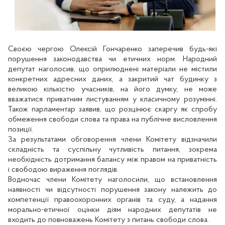
Своєю чергою Олексій Гончаренко заперечив будь-які
порушення законодавства чи етичних норм. Народний
депутат наголосив, що оприлюднені матеріали не містили
конкретних адресних даних, а закритий чат будинку з
великою кількістю учасників, на його думку, не може
вважатися приватним листуванням у класичному розумінні.
Також парламентар заявив, що розцінює скаргу як спробу
обмеження свободи слова та права на публічне висловлення
позиції.
За результатами обговорення члени Комітету відзначили
складність та суспільну чутливість питання, зокрема
необхідність дотримання балансу між правом на приватність
і свободою вираження поглядів.
Водночас члени Комітету наголосили, що встановлення
наявності чи відсутності порушення закону належить до
компетенції правоохоронних органів та суду, а надання
морально-етичної оцінки діям народних депутатів не
входить до повноважень Комітету з питань свободи слова.