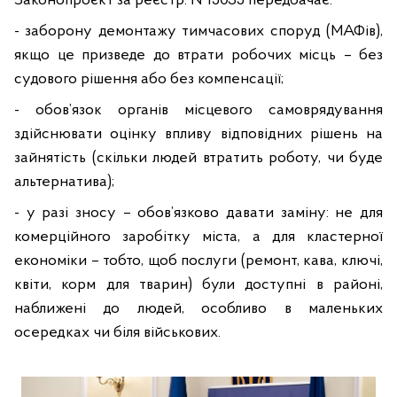
Законопроєкт за реєстр. №15035 передбачає:
- заборону демонтажу тимчасових споруд (МАФів),
якщо це призведе до втрати робочих місць – без
судового рішення або без компенсації;
- обов’язок органів місцевого самоврядування
здійснювати оцінку впливу відповідних рішень на
зайнятість (скільки людей втратить роботу, чи буде
альтернатива);
- у разі зносу – обов’язково давати заміну: не для
комерційного заробітку міста, а для кластерної
економіки – тобто, щоб послуги (ремонт, кава, ключі,
квіти, корм для тварин) були доступні в районі,
наближені до людей, особливо в маленьких
осередках чи біля військових.