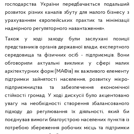
господарства України передбачається подальший
розвиток різних каналів збуту для малого бізнесу з
урахуванням європейських практик та мінімізації
надмірного регуляторного навантаження».
Також у ході заходу були заслухані позиції
представників органів державної влади, експертного
середовища та фізичних осіб - підприємців.
Вони
обговорили актуальні виклики у сфері малих
архітектурних форм (МАФів) як важливого елементу
підтримки зайнятості населення, розвитку мікро-
підприємництва та забезпечення економічної
стійкості громад. У ході дискусії було акцентовано
увагу на необхідності створення збалансованого
підходу до регулювання їх діяльності, який би
поєднував вимоги благоустрою населених пунктів із
потребою збереження робочих місць та підтримки