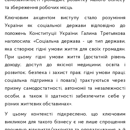
та збереження робочих місць.
Ключовим акцентом виступу стало розуміння
України як соціальної держави відповідно до
положень Конституції України. Галина Третьякова
наголосила: «Соціальна держава - це тип держави,
яка створює гідні умови життя для своїх громадян.
При цьому гідні умови життя (достатній рівень
доходу; доступ до якісної медицини; освіта і
розвиток; безпека і захист прав; гідні умови праці;
соціальна підтримка і повага) трактуються через
призму самодостатності, автономії та незалежності
особи, а також її здатності забезпечити себе у
різних життєвих обставинах».
У цьому контексті підкреслено, що ключовим
викликом для такого бізнесу є не лише спрощення
процедур відкриття/закриття та оподаткування, а й