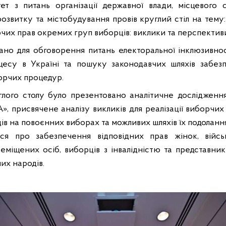
тет
з питань організації державної влади, місцевого 
розвитку та містобудування
провів круглий стіл на тему
рчих прав окремих груп виборців: виклики та перспектив
вано для обговорення питань електоральної інклюзивно
цесу в Україні та пошуку законодавчих шляхів забезп
орчих процедур.
лого столу було презентовано аналітичне дослідженн
, присвячене аналізу викликів для реалізації виборчи
в на повоєнних виборах та можливих шляхів їх подолання
ься про забезпечення відповідних прав жінок, військ
еміщених осіб, виборців з інвалідністю та представник
их народів.