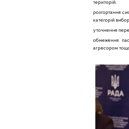
територій;
розгортання си
категорій вибор
уточнення перел
обмеження пас
агресором тощо