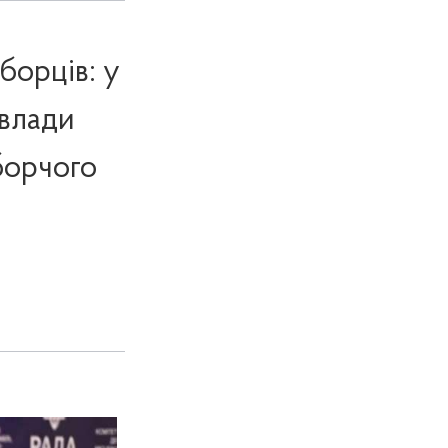
борців: у
 влади
борчого