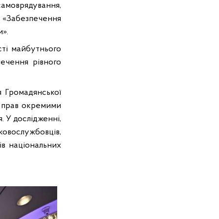
самоврядування,
: «Забезпечення
и».
сті майбутнього
ечення рівного
я Громадянської
х прав окремими
. У дослідженні,
овослужбовців,
ів національних