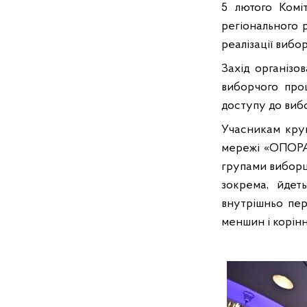
5 лютого Комі
регіонального 
реалізації вибо
Захід організо
виборчого про
доступу до виб
Учасникам круг
мережі «ОПОРА»
групами виборці
зокрема, йдет
внутрішньо пер
меншин і корінн