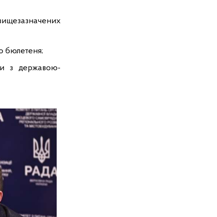
 вищезазначених
о бюлетеня;
ли з державою-