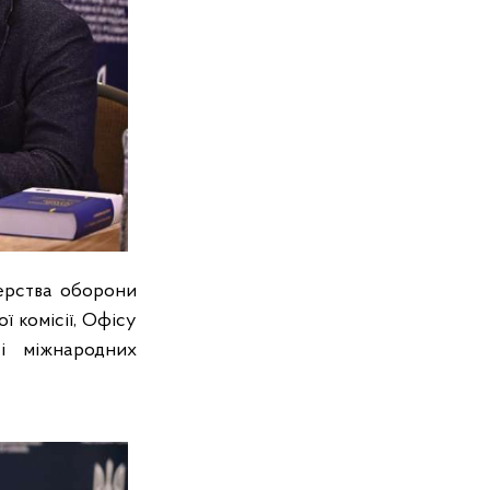
терства оборони
ї комісії, Офісу
 і міжнародних