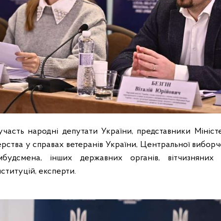
 участь народні депутати України, представники Мініс
ерства у справах ветеранів України, Центральної виборчо
мбудсмена, інших державних органів, вітчизняних
нституцій, експерти.