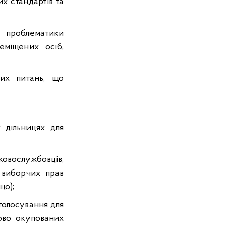
х стандартів та
сь проблематики
еміщених осіб,
их питань, що
 дільницях для
овослужбовців,
 виборчих прав
що);
 голосування для
ово окупованих