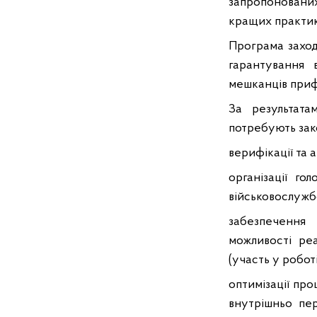
запропонованих
кращих практик
Програма заход
гарантування 
мешканців приф
За результат
потребують зак
верифікації та 
організації г
військовослужбо
забезпечення 
можливості ре
(участь у робот
оптимізації про
внутрішньо пе