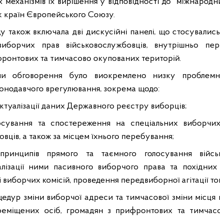
 механізмів їх вирішення у відповідності до міжнародни
 країн Європейського Союзу.
у також включала дві дискусійні панелі, що стосували
виборчих прав військовослужбовців, внутрішньо пер
ронтових та тимчасово окупованих територій.
ами обговорення було виокремлено низку проблемн
онодавчого врегулювання, зокрема щодо:
актуалізації даних Державного реєстру виборців;
олосування та спостереження на спеціальних виборчих
вців, а також за місцем їхнього перебування;
принципів прямого та таємного голосування військ
алізації ними пасивного виборчого права та похідних
і виборчих комісій, проведення передвиборної агітації то
цедур зміни виборчої адреси та тимчасової зміни місця
реміщених осіб, громадян з прифронтових та тимчас