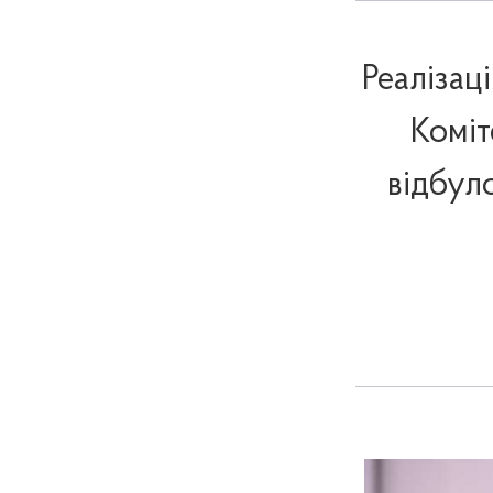
Реалізац
Коміт
відбул