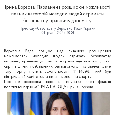
Ірина Борзова: Парламент розширює можливості
певних категорій молодих людей отримати
безоплатну правничу допомогу
Прес-служба Апарату Верховної Ради України
04 грудня 2025, 10:01
Верховна Рада працює над питанням розширення
можливостей молодих людей отримати безоплатну
вторинну правничу допомогу, зокрема йдеться про дітей-
сиріт і дітей, позбавлених батьківського піклування. Саме
таку норму містить законопроєкт №14098, який був
підтриманий Комітетом із питань молоді та спорту.
Про це розповіла народна депутатка, член фракції
політичної партії «СЛУГА НАРОДУ» Ірина Борзова.