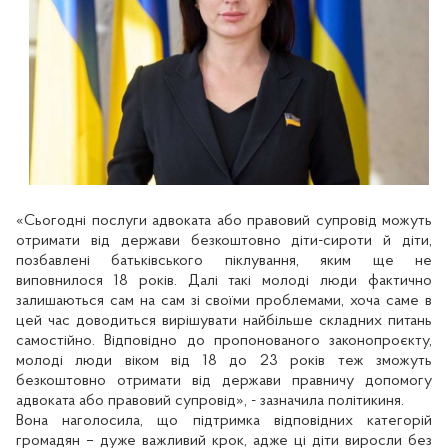
«Сьогодні послуги адвоката або правовий супровід можуть
отримати від держави безкоштовно діти-сироти й діти,
позбавлені батьківського піклування, яким ще не
виповнилося 18 років. Далі такі молоді люди фактично
залишаються сам на сам зі своїми проблемами, хоча саме в
цей час доводиться вирішувати найбільше складних питань
самостійно. Відповідно до пропонованого законопроєкту,
молоді люди віком від 18 до 23 років теж зможуть
безкоштовно отримати від держави правничу допомогу
адвоката або правовий супровід», - зазначила політикиня.
Вона наголосила, що підтримка відповідних категорій
громадян – дуже важливий крок, адже ці діти виросли без