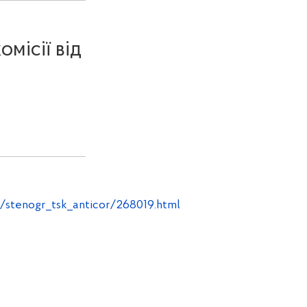
місії від
r/stenogr_tsk_anticor/268019.html