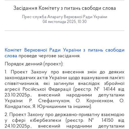
Засідання Комітету з питань свободи слова
Прес-служба Апарату Верховної Ради України
04 листопада 2025, 10:30
Комітет Верховної Ради України з питань свободи
слова
проведе чергове засідання.
Порядок денний (проект):
1. Проект Закону про внесення змін до деяких
законодавчих актів України щодо вшанування пам’яті
співвітчизників, які загинули внаслідок збройної
агресії Російської Федерації (реєстр. № 14144 від
23.10.2025р., внесений народними депутатами
України: Р. Стефанчуком, О. Корнієнком, О.
Кондратюк, Я. Юрчишиним та іншими).
2. Проект Закону про державно-приватну взаємодію
у сфері кібербезпеки (реєстр. № 14150 від
24.10.2025р., внесений народними депутатами