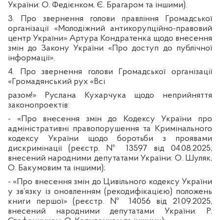
України: О. Федієнком, Є. Брагаром та іншими).
3. Про звернення голови правління Громадської
організації «Молодіжний антикорупційно-правовий
центр України» Артура Кондратенка щодо внесення
змін до Закону України «Про доступ до публічної
інформації».
4. Про звернення голови Громадської організації
«Громадянський рух «Всі
разом!» Руслана Кухарчука щодо неприйняття
законопроектів:
- «Про внесення змін до Кодексу України про
адміністративні правопорушення та Кримінального
кодексу України щодо боротьби з проявами
дискримінації (реєстр. № 13597 від 04.08.2025,
внесений народними депутатами України: О. Шуляк,
О. Бакумовим та іншими);
- «Про внесення змін до Цивільного кодексу України
у зв’язку із оновленням (рекодифікацією) положень
книги першої» (реєстр. № 14056 від 21.09.2025,
внесений народними депутатами України: Р.