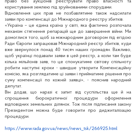
право без аукціонів реєструвати право власності та
користування землею під зруйнованими спорудами.
Відновлення цих прав не позбавлятиме також надсилати
заяви про компенсації до Міжнародного реєстру збитків.
«Україна – це єдина країна у світі, яка фактично розпочала
механізм стягнення репарацій ще до завершення війни. Ми
домоглися того, щоб за міжнародним договором під егідою
Ради Європи запрацював Міжнародний реєстр збитків, куди
вже звернулося понад 40 тисяч наших громадян. Важливо,
щоб українці подавали заяви в цей реєстр, а коли там буде
кілька мільйонів заяв, то це спонукатиме світову спільноту
робити наступні кроки - швидше утворити Компенсаційну
комісію, яка розглядатиме ці заяви і прийматиме рішення про
суму компенсації по кожній заявці», - пояснив народний
депутат.
Він додав, що наразі є запит від суспільства ще й на
спрощення бюрократичної процедури оформлення
відповідних земельних ділянок. Тож після підписання закону
Президентом можна буде говорити про диджиталізацію
процедури.
https://www.rada.gov.ua/news/news_tsk/266925.html