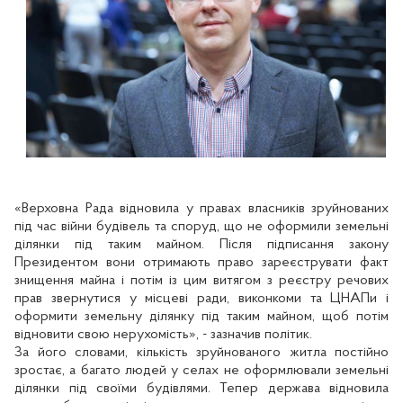
«Верховна Рада відновила у правах власників зруйнованих
під час війни будівель та споруд, що не оформили земельні
ділянки під таким майном. Після підписання закону
Президентом вони отримають право зареєструвати факт
знищення майна і потім із цим витягом з реєстру речових
прав звернутися у місцеві ради, виконкоми та ЦНАПи і
оформити земельну ділянку під таким майном, щоб потім
відновити свою нерухомість», - зазначив політик.
За його словами, кількість зруйнованого житла постійно
зростає, а багато людей у селах не оформлювали земельні
ділянки під своїми будівлями. Тепер держава відновила